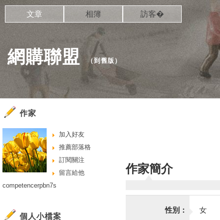
文章
相簿
訪客�
網購聯盟
（
到舊版
）
作家
加入好友
推薦部落格
訂閱關注
作家簡介
留言給他
competencerpbn7s
性別：
女
個人小檔案