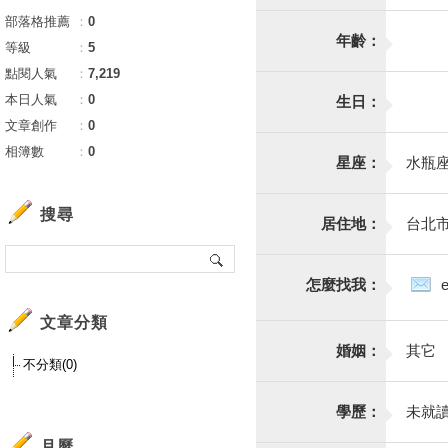
部落格推薦
：
0
年齡：
等級
：
5
點閱人氣
：
7,219
本日人氣
：
0
生日：
文章創作
：
0
相簿數
：
0
星座：
水瓶
搜尋
居住地：
台北
怎麼找我：
文章分類
婚姻：
其它
不分類(0)
學歷：
未就
月曆