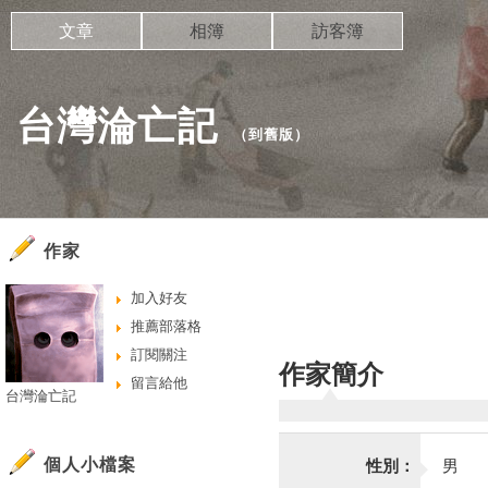
文章
相簿
訪客簿
台灣淪亡記
（
到舊版
）
作家
加入好友
推薦部落格
訂閱關注
作家簡介
留言給他
台灣淪亡記
個人小檔案
性別：
男