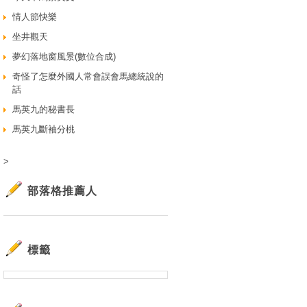
情人節快樂
坐井觀天
夢幻落地窗風景(數位合成)
奇怪了怎麼外國人常會誤會馬總統說的
話
馬英九的秘書長
馬英九斷袖分桃
>
部落格推薦人
標籤