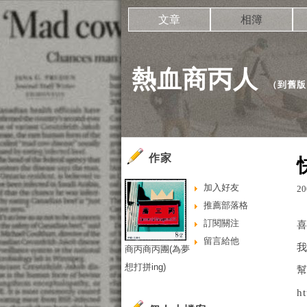
文章
相簿
熱血商丙人
（
到舊版
作家
加入好友
20
推薦部落格
訂閱關注
留言給他
商丙商丙團(為夢
想打拼ing)
幫
h