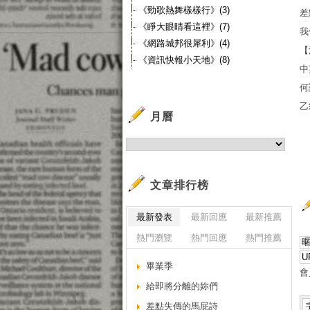
《勁歌熱舞樣樣行》(3)
差
《睜大眼睛看這裡》(7)
我
《網路城邦很犀利》(4)
【
《資訊快報小天地》(8)
中
何
乙
月曆
文章排行榜
最新發表
最新回應
最新推薦
熱門瀏覽
熱門回應
熱門推薦
畢業季
會
給即將分離的妳們
差點失傳的馬屁詩