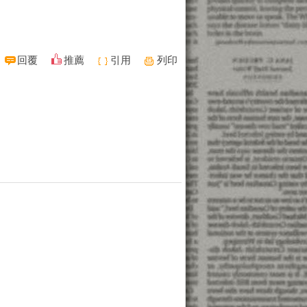
回覆
推薦
引用
列印