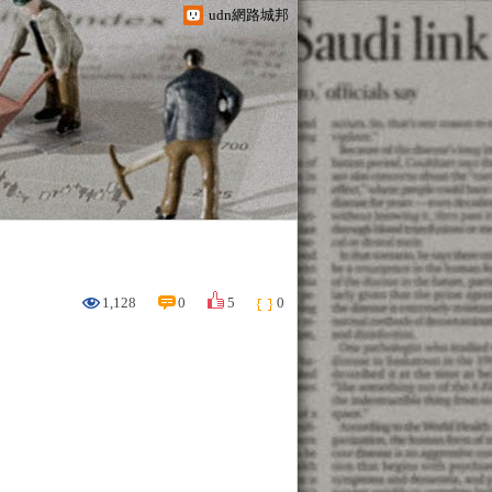
udn網路城邦
1,128
0
5
0