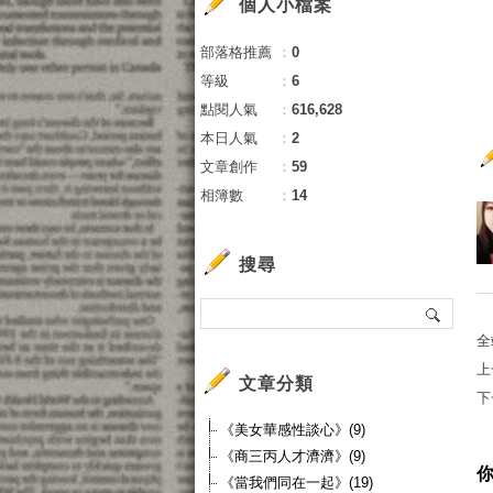
個人小檔案
部落格推薦
：
0
等級
：
6
點閱人氣
：
616,628
本日人氣
：
2
文章創作
：
59
相簿數
：
14
搜尋
全
上
文章分類
下
《美女華感性談心》(9)
《商三丙人才濟濟》(9)
《當我們同在一起》(19)