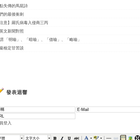
點失傳的馬屁詩
們的最後衝刺
注意】羅氏病毒入侵商三丙
英文新聞對照
謂 「明喻」、「暗喻」、「借喻」、「略喻」
級檢定甘苦談
發表迴響
員登入
字體
文字大小