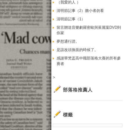
（我愛的人 ）
清明節記事（2）膽小者勿看
清明節記事（1）
留言贈送音樂劇羅密歐與茱麗葉DVD到
你家
夢想通行證。
是該改頭換面的時候了。
感謝華梵盃高中職部落格大賽的所有參
賽者
>
部落格推薦人
標籤