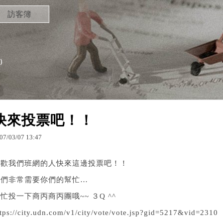
訪客簿
）
快來投票吧！！
07
/
03
/
07
13
:
47
喜歡我們班網的人快來這邊投票吧！！
我們非常需要你們的幫忙…
忙投一下商丙商丙團哦~~ ３Q ^^
ttps://city.udn.com/v1/city/vote/vote.jsp?gid=5217&vid=2310