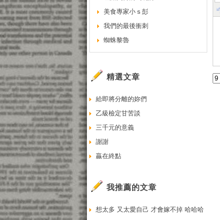
美食專家小ｓ彭
我們的最後衝刺
蜘蛛黎魯
精選文章
給即將分離的妳們
乙級檢定甘苦談
三千元的意義
謝謝
贏在終點
我推薦的文章
想太多 又太愛自己 才會嫁不掉 哈哈哈