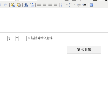
+
=
※ 請計算輸入數字
送出迴響