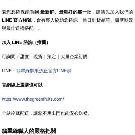
若您想確保能買到
最新鮮、最剛好的那一批
，建議先加入我們的
LINE 官方帳號
，會有專人協助您確認「當日到貨品項、甜度狀況
與最佳送禮搭配」。
加入 LINE 諮詢（推薦）
可詢問：甜度｜現貨｜預定｜大量企業訂購
LINE：
翡翠綠鮮果汐止官方LINE群
官網線上選購也可以
https://www.thegreenfruits.com/
全站冷藏配送，讓您不用出門也能安心送禮。
翡翠綠職人的嚴格把關