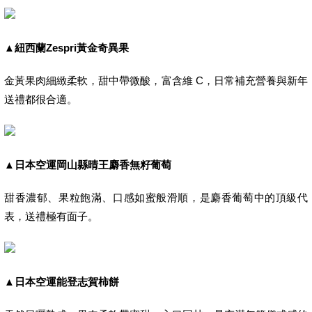
▲
紐西蘭Zespri
黃金奇異果
金黃果肉細緻柔軟，甜中帶微酸，富含維 C，日常補充營養與新年
送禮都很合適。
▲
日本空運岡山縣晴王麝香無籽葡萄
甜香濃郁、果粒飽滿、口感如蜜般滑順，是麝香葡萄中的頂級代
表，送禮極有面子。
▲
日本空運能登志賀柿餅