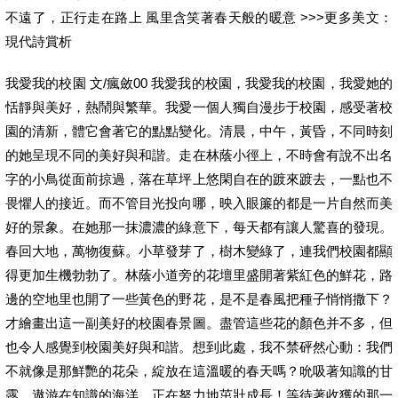
不遠了，正行走在路上 風里含笑著春天般的暖意 >>>更多美文：
現代詩賞析
我愛我的校園 文/瘋斂00 我愛我的校園，我愛我的校園，我愛她的
恬靜與美好，熱鬧與繁華。我愛一個人獨自漫步于校園，感受著校
園的清新，體它會著它的點點變化。清晨，中午，黃昏，不同時刻
的她呈現不同的美好與和諧。走在林蔭小徑上，不時會有說不出名
字的小鳥從面前掠過，落在草坪上悠閑自在的踱來踱去，一點也不
畏懼人的接近。而不管目光投向哪，映入眼簾的都是一片自然而美
好的景象。在她那一抹濃濃的綠意下，每天都有讓人驚喜的發現。
春回大地，萬物復蘇。小草發芽了，樹木變綠了，連我們校園都顯
得更加生機勃勃了。林蔭小道旁的花壇里盛開著紫紅色的鮮花，路
邊的空地里也開了一些黃色的野花，是不是春風把種子悄悄撒下？
才繪畫出這一副美好的校園春景圖。盡管這些花的顏色并不多，但
也令人感覺到校園美好與和諧。想到此處，我不禁砰然心動：我們
不就像是那鮮艷的花朵，綻放在這溫暖的春天嗎？吮吸著知識的甘
露，遨游在知識的海洋，正在努力地茁壯成長！等待著收獲的那一