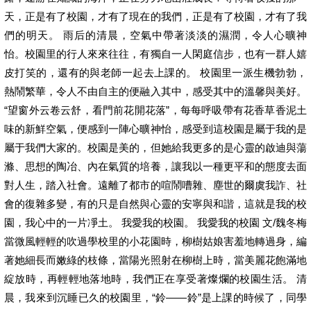
天，正是有了校園，才有了現在的我們，正是有了校園，才有了我
們的明天。 雨后的清晨，空氣中帶著淡淡的濕潤，令人心曠神
怡。校園里的行人來來往往，有獨自一人閑庭信步，也有一群人嬉
皮打笑的，還有的與老師一起去上課的。 校園里一派生機勃勃，
熱鬧繁華，令人不由自主的便融入其中，感受其中的溫馨與美好。
“望窗外云卷云舒，看門前花開花落”，每每呼吸帶有花香草香泥土
味的新鮮空氣，便感到一陣心曠神怡，感受到這校園是屬于我的是
屬于我們大家的。校園是美的，但她給我更多的是心靈的啟迪與蕩
滌、思想的陶冶、內在氣質的培養，讓我以一種更平和的態度去面
對人生，踏入社會。遠離了都市的喧鬧嘈雜、塵世的爾虞我詐、社
會的復雜多變，有的只是自然與心靈的安寧與和諧，這就是我的校
園，我心中的一片凈土。 我愛我的校園。 我愛我的校園 文/魏冬梅
當微風輕輕的吹過學校里的小花園時，柳樹姑娘害羞地轉過身，編
著她細長而嫩綠的枝條，當陽光照射在柳樹上時，當美麗花飽滿地
綻放時，再輕輕地落地時，我們正在享受著燦爛的校園生活。 清
晨，我來到沉睡已久的校園里，“鈴——鈴”是上課的時候了，同學