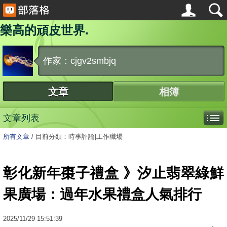
樂高的頑皮世界.
作家：cjgv2smbjq
文章
相簿
文章列表
所有文章
/
目前分類：時事評論|工作職場
彰化新年棗子禮盒 》汐止翡翠綠鮮
果廣場：過年水果禮盒人氣排行
2025
/
11
/
29
15:51:39