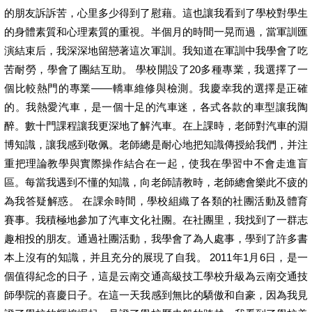
的朋友訴訴苦，心里多少得到了慰藉。這也讓我看到了學校對學生
的身體素質和心理素質的重視。半個月的時間一晃而過，當軍訓匯
演結束后，我深深地留戀著這次軍訓。我知道在軍訓中我學會了吃
苦耐勞，學會了團結互助。 學校開設了20多種專業，我選擇了一
個比較熱門的專業——轎車維修與檢測。我慶幸我的選擇是正確
的。我熱愛汽車，是一個十足的汽車迷，各式各款的車型讓我陶
醉。數十門課程讓我更深地了解汽車。在上課時，老師對汽車的淵
博知識，讓我感到敬佩。老師總是耐心地把知識傳授給我們，并注
重把理論教學與實際操作結合在一起，使我在學習中不會走進盲
區。每當我遇到不懂的知識，向老師請教時，老師總會樂此不疲的
為我答疑解惑。 在課余時間，學校組織了各類的社團活動及體育
賽事。我積極地參加了汽車文化社團。在社團里，我找到了一群志
趣相投的朋友。通過社團活動，我學會了為人處事，學到了許多書
本上沒有的知識，并且充分的展現了自我。 2011年1月6日，是一
個值得紀念的日子，這是云南交通高級技工學校升級為云南交通技
師學院的喜慶日子。在這一天我感到無比的驕傲和自豪，因為我見