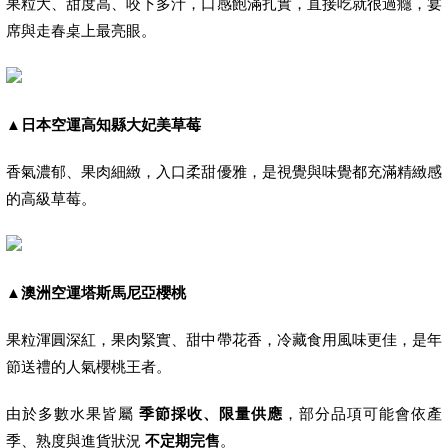
果粒大、甜度高、咬下多汁，口感飽滿扎實，直接吃就很過癮，宴
席與走春桌上最亮眼。
▲
日本空運高知縣大妃美草莓
香氣濃郁、果肉細緻，入口柔甜優雅，是視覺與味覺都充滿精緻感
的高級草莓。
▲
澳洲空運塔斯馬尼亞櫻桃
果粒渾圓深紅，果肉緊實、甜中帶花香，冷藏食用風味更佳，是年
節送禮的人氣櫻桃王者。
由於多數水果皆屬
季節採收、限量供應
，部分品項可能會依產
季、熟度與進貨狀況
不定期完售
。