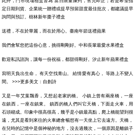
此外，門市現場禮盒皆為 當日限量陳列，售完即止；若是希望指
定日期到貨、企業統一贈禮或提早預留甜度最佳批次，都建議提早
詢問與預訂。樹林新年棗子禮盒
送禮，不在於華麗，而在於用心。臺南年節送禮蘋果
我們會幫您把這份心意，挑得剛剛好。中和長輩最愛水果禮盒
歡迎私訊諮詢，讓每一份祝福，都甜得剛好。汐止新年蘋果禮盒
寫明天負出生命， 有天空找青山。 給情愛有真心， 等路上不變人
間。 >>>更多美文：自創詩
又是一年艾葉飄香，又想起老家的橋。 小鎮上曾有兩座橋，一座
在鎮西，一座在鎮東。 鎮西的橋人們叫它天橋，下面走火車，用
石頭砌成。印象中很高很高，幾乎是小鎮最高點，爬上橋能望到很
遠，尤其是看到來往的火車總會暢想有一天坐上它去遠方。天橋，
在兒時的記憶中是個神秘的地方，沒去過幾次，一個原因是離鎮子