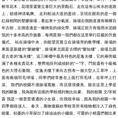
榕等花木，花壇里還聳立著巨大的景觀石。走在這有山有水的道路
上，頓感神清氣爽。 走到柏油大道的盡頭，呈現在眼前的是一個
紅綠相間的塑膠操場，看起來十分氣派。操場右側跑道邊有兩棵百
年古樹，左側道邊是一條狹長的綠化帶。操場正前方有個用水泥砌
筑的十多米高的升旗臺，每周星期一我們都在這里舉行莊嚴的升旗
儀式。 站在操場中央，你能望見聳立在操場旁的教學樓。操場的
東面是新建的“樂健樓”，操場東北面是古樸的“樂知樓”，操場北面
是古老的“逸夫樓”。這三棟樓中最具特色的是逸夫樓，它的兩旁栽
滿了各種名貴花木，整齊地排列成傾斜的“一”字。門前還有十級褐
色的大理石臺階。 從逸夫樓下來向左拐有一個大型人工草坪，上
面有兩個羽毛球場，同學們經常會在上面打羽毛球，在草坪上打
滾。 我們的校園不僅操場寬敞，而且環境優美。能在這里上學是
我的驕傲，我為能有這樣的學校感到無比自豪。 我的校園 文/宋裕
霖 我是一個普普通通的小女孩，但我很幸福，因為我的校園一年
四季都很迷人。 春天，萬物復蘇給學校里所有植物都注入了綠色
能量。枯萎的小草探出了綠油油的小腦袋。可愛的小精靈們都出來