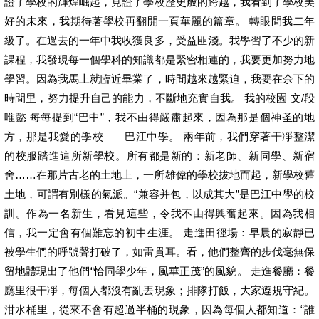
證了學校的輝煌崛起，見證了學校歷史般的跨越，我看到了學校美
好的未來，我期待著學校再翻開一頁華麗的篇章。 轉眼間我二年
級了。在過去的一年中我收獲良多，受益匪淺。我學習了不少的新
課程，我發現每一個學科的知識都是緊密相連的，我要更加努力地
學習。因為我馬上就臨近畢業了，時間越來越緊迫，我要在余下的
時間里，努力提升自己的能力，不斷地充實自我。 我的校園 文/段
唯懿 每每提到“巴中”，我不由得嚴肅起來，因為那是個神圣的地
方，那是我愛的學校——巴江中學。 兩年前，我們穿著干凈整潔
的校服踏進這所新學校。所有都是新的：新老師、新同學、新宿
舍……在那片古老的土地上，一所雄偉的學校拔地而起，新學校舊
土地，可謂有別樣的氣派。“兼容并包，以成其大”是巴江中學的校
訓。作為一名新生，看見這些，令我不由得興奮起來。因為我相
信，我一定會有個難忘的初中生涯。 走進田徑場：早晨的寂靜已
被學生們的呼號聲打破了，如雷貫耳。看，他們整齊的步伐毫無保
留地體現出了他們“恰同學少年，風華正茂”的風貌。 走進餐廳：餐
廳里很干凈，每個人都沒有亂丟現象；排隊打飯，大家遵規守紀。
泔水桶里，從來不會有超過半桶的現象，因為每個人都知道：“誰