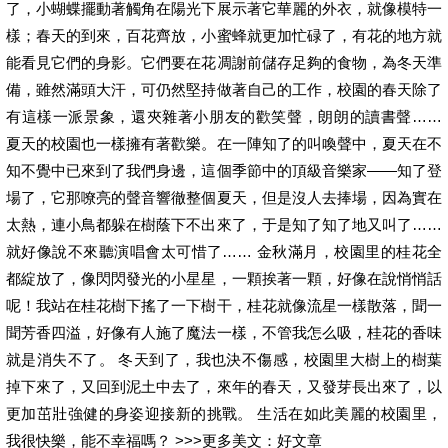
了，小蝴蝶擺動著觸角在陽光下展示著它華麗的外衣，就像模特一
樣；春天的到來，百花齊放，小蜜蜂就更加忙碌了，有花的地方就
能看見它們的身影。它們要在花凋謝前儲存足夠的食物，為冬天準
備，雖然滿頭大汗，可仍然堅持做著自己的工作，校園的春天除了
有這樣一派景象，還夾雜著小朋友的歡笑聲，朗朗的讀書聲……
夏天的校園也一樣擁有著歡樂。在一陣知了的叫喚聲中，夏天在不
知不覺中已來到了我們身邊，這個季節中的頂級音樂家——知了登
場了，它那嘹亮的聲音響徹整個夏天，但是沒人去捧場，因為實在
太熱，連小鳥都躲在樹蔭下不出來了，于是知了知了地又叫了……
就好像說不來聽演唱會太可惜了…… 金秋滿月，校園里的桂花全
都綻放了，像閃閃發光的小星星，一顆挨著一顆，好像在說悄悄話
呢！我站在桂花樹下搖了一下樹干，桂花就像流星一樣散落，聞一
聞芳香四溢，好像有人施了魔法一樣，不管我怎么吸，桂花的香味
就是消失不了。 冬天到了，我也決不傷感，校園里大樹上的樹葉
掉下來了，又回到泥土中去了，來年的春天，又發芽長出來了，以
更加茁壯強健的身姿迎接新的挑戰。 生活在如此美麗的校園里，
我很快樂，能不幸福嗎？ >>>更多美文：好文章