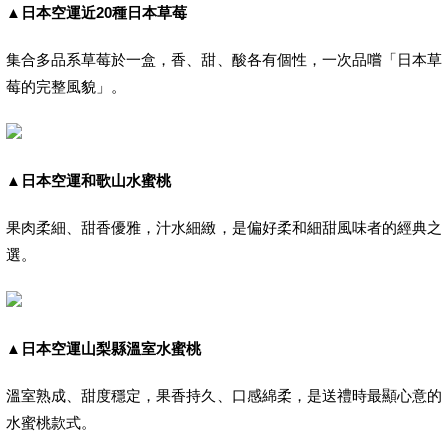
▲
日本空運近20種日本草莓
集合多品系草莓於一盒，香、甜、酸各有個性，一次品嚐「日本草
莓的完整風貌」。
▲
日本空運和歌山水蜜桃
果肉柔細、甜香優雅，汁水細緻，是偏好柔和細甜風味者的經典之
選。
▲
日本空運山梨縣溫室水蜜桃
溫室熟成、甜度穩定，果香持久、口感綿柔，是送禮時最顯心意的
水蜜桃款式。