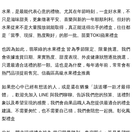
水果，是最能代表心意的禮物。尤其在年節時刻，一盒好水果，不
只是滋味甜美，更象徵著平安、喜樂與新的一年順順利利。但好的
水果從來不是大量囤放就能取得，真正能送得出手的禮盒，往往都
是「當季、現採、熟度剛好」的那一批。苗栗TOKI蘋果禮盒
也因為如此，翡翠綠的水果禮盒 皆為季節限定、限量挑選。我們
會依據進貨日期、果實熟度、甜度表現、外皮健康狀態逐批挑選，
只選最適合送禮的那一顆。這也是為什麼，每年過年前，常常會有
熱門品項提前售完。信義區高級水果禮盒推薦
如果您心中已經有想送的人，或是還在猶豫「該送哪一款才最得
體」，歡迎先加入 LINE 與我們聊聊。告訴我們您的預算、送禮對
象以及希望呈現的感覺，我們會由果品職人為您提供最適合的禮盒
建議。不需要匆忙，也不需要自己猜，我們會陪您一起挑。彰化鳳
梨禮盒