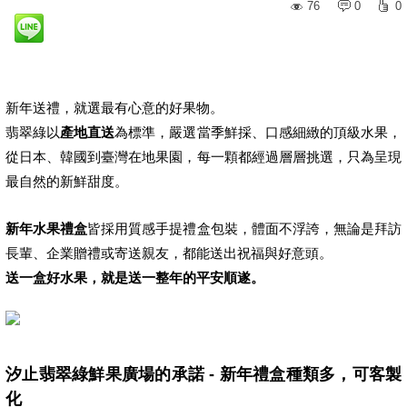
76
0
0
新年送禮，就選最有心意的好果物。
翡翠綠以
產地直送
為標準，嚴選當季鮮採、口感細緻的頂級水果，
從日本、韓國到臺灣在地果園，每一顆都經過層層挑選，只為呈現
最自然的新鮮甜度。
新年水果禮盒
皆採用質感手提禮盒包裝，體面不浮誇，無論是拜訪
長輩、企業贈禮或寄送親友，都能送出祝福與好意頭。
送一盒好水果，就是送一整年的平安順遂。
汐止翡翠綠鮮果廣場的承諾 - 新年禮盒種類多，可客製
化