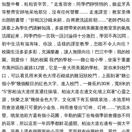
知盤中餐，粒粒皆辛苦。” 走進宿舍：同學們靜悄悄的，臉盆牙具
等整齊安靜地呆地那兒，沒有任何聲響…… 走進課堂：教室里傳
出朗朗書聲：“折戟沉沙鐵未銷，自將磨洗認前朝……”老師們站在
講臺上為學生們講解知識，多媒體帶來的精美圖案使教室里的氣氛
活躍起來，同學們你一言我一語討論得十分激烈，學習不再沉悶，
初中生活有滋有味。你說，這樣的課堂教學，怎能不令人向往？
校園生活多姿多彩，充滿樂趣，讓人無限向往！巴江中學：我的校
園。我愛你！ 我的校園 我們的學校——雞公嶺小學，坐落于重慶
市萬州區白巖路112號，它是一座大而美麗的學校。 當你來到校門
口，可以看見用米黃色大理石砌成的雞冠狀校門，上面刻著“雞公
嶺小學”幾個醒目的紅色大字。進入校門，一條長約30米，寬8米的
“S“形柏油大道徑直通往操場。柏油大道左邊文化墻上寫著“心靈之
源，快樂之泉”幾個金色大字。文化墻下有五個噴泉池，水池里時
而會游過幾只可愛的小金魚，時而會發出“叮咚、叮咚……”的流水
聲。噴泉池前方還有個小花圃，辛勤的園丁在每個季節會擺放不同
的花草，所以這里一年四季都鮮花盛開。柏油大道右邊有一個大平
臺，平臺上還有個圓形的小花壇，里面栽有中華蚊母、翠竹、小葉