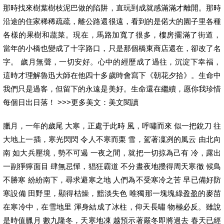
那時找來樹葉樹枝泥巴做的陷阱，直玩到成就感滿滿才離開。那時
沿途的住家稀稀疏疏，離公路還很遠，看到的是偌大的園子里各種
各樣的果樹和蔬菜。現在，馬路加寬了很多，樓房擺滿了街道，
當年的小橋也變成了十字路口，只是那個橋東商店還在，卻改了名
字。 歲月無聲，一切安好。心中的經歷成了過往，沉淀下幸福，
這時才理解魯迅大師在他四十多歲時會寫下《朝花夕拾》。生命中
我們只是過客，但留下的永遠是美好。生命還在繼續，愿你我珍惜
每個日出日落！ >>>更多美文：美文閱讀
臘月，一年的歲尾 大寒，正處于此時 風，呼嘯而來 似一把銳刀 往
大地上一插，寒光閃閃 令人不寒而栗 雪，駕著凜冽的風云 由北向
南 如大兵壓境，勢不可遏 一夜之間，就把一切掠為己有 冷，露出
一副猙獰面目 肆無忌憚，猖狂霸道 不分晝夜地攪得周天寒徹 候鳥
不勝寒 紛紛南下，尋求避寒之地 人們為不受寒冷之苦 早已備好防
寒設備 田野里，顯得枯燥，黯淡失色 唯獨那一塊塊綠盈盈的麥苗
在寒冷中，在雪地里 渾身結成了冰柱，仰天長嘯 物極必反。雖說
是時值臘月 數九隆冬，天寒地凍 越預示著嚴冬即將過去 春天已經