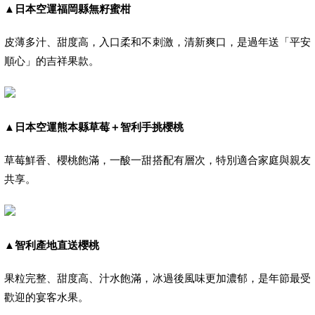
▲
日本空運福岡縣無籽蜜柑
皮薄多汁、甜度高，入口柔和不刺激，清新爽口，是過年送「平安
順心」的吉祥果款。
▲
日本空運熊本縣草莓＋智利手挑櫻桃
草莓鮮香、櫻桃飽滿，一酸一甜搭配有層次，特別適合家庭與親友
共享。
▲
智利產地直送櫻桃
果粒完整、甜度高、汁水飽滿，冰過後風味更加濃郁，是年節最受
歡迎的宴客水果。