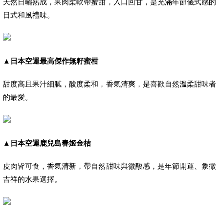
天然日曬熟成，果肉柔軟帶蜜甜，入口回甘，是充滿年節儀式感的
日式和風禮味。
▲
日本空運最高傑作無籽蜜柑
甜度高且果汁細膩，酸度柔和，香氣清爽，是喜歡自然溫柔甜味者
的最愛。
▲
日本空運鹿兒島春姬金桔
皮肉皆可食，香氣清新，帶自然甜味與微酸感，是年節開運、象徵
吉祥的水果選擇。