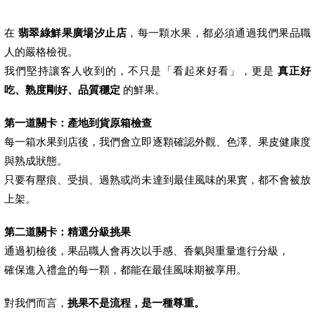
在
翡翠綠鮮果廣場汐止店
，每一顆水果，都必須通過我們果品職
人的嚴格檢視。
我們堅持讓客人收到的，不只是「看起來好看」，更是
真正好
吃、熟度剛好、品質穩定
的鮮果。
第一道關卡：產地到貨原箱檢查
每一箱水果到店後，我們會立即逐顆確認外觀、色澤、果皮健康度
與熟成狀態。
只要有壓痕、受損、過熟或尚未達到最佳風味的果實，都不會被放
上架。
第二道關卡：精選分級挑果
通過初檢後，果品職人會再次以手感、香氣與重量進行分級，
確保進入禮盒的每一顆，都能在最佳風味期被享用。
對我們而言，
挑果不是流程，是一種尊重。