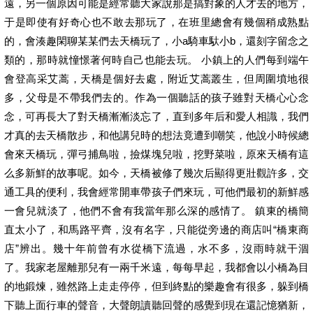
遠，另一個原因可能是經常聽大家說那是搞對象的人才去的地方，
于是即使有好奇心也不敢去那玩了，在班里總會有幾個稍成熟點
的，會湊趣閑聊某某們去天橋玩了，小a騎車馱小b，還刻字留念之
類的，那時就憧憬著何時自己也能去玩。 小鎮上的人們每到端午
會登高采艾蒿，天橋是個好去處，附近艾蒿叢生，但周圍墳地很
多，父母是不帶我們去的。作為一個聽話的孩子雖對天橋心心念
念，可再長大了對天橋漸漸淡忘了，直到多年后和愛人相識，我們
才真的去天橋散步，和他講兒時的想法竟遭到嘲笑，他說小時候總
會來天橋玩，彈弓捕鳥啦，撿煤塊兒啦，挖野菜啦，原來天橋有這
么多新鮮的故事呢。如今，天橋被修了幾次后顯得更壯觀許多，交
通工具的便利，我會經常開車帶孩子們來玩，可他們最初的新鮮感
一會兒就淡了，他們不會有我當年那么深的感情了。 鎮東的橋簡
直太小了，和馬路平齊，沒有名字，只能從旁邊的商店叫“橋東商
店”辨出。幾十年前曾有水從橋下流過，水不多，沒雨時就干涸
了。我家老屋離那兒有一兩千米遠，每每早起，我都會以小橋為目
的地鍛煉，雖然路上走走停停，但到終點的樂趣會有很多，躲到橋
下聽上面行車的聲音，大聲朗讀聽回聲的感覺到現在還記憶猶新，