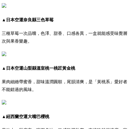
▲
日本空運奈良縣三色草莓
三種草莓一次品嚐，色澤、甜香、口感各異，一盒就能感受味覺層
次與果香樂趣。
▲
日本空運山梨縣溫室桃一桃匠黃金桃
果肉細緻帶蜜香，甜味溫潤圓順，尾韻清爽，是「黃桃系」愛好者
不能錯過的風味。
▲
紐西蘭空運大嘴巴櫻桃