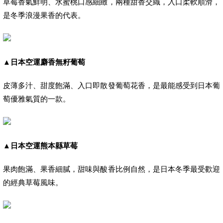
草莓香氣鮮明、水蜜桃口感細緻，兩種甜香交織，入口柔軟順滑，
是冬季浪漫果香的代表。
▲
日本空運麝香無籽葡萄
皮薄多汁、甜度飽滿、入口即散發葡萄花香，是最能感受到日本葡
萄優雅氣質的一款。
▲
日本空運熊本縣草莓
果肉飽滿、果香細膩，甜味與酸香比例自然，是日本冬季最受歡迎
的經典草莓風味。