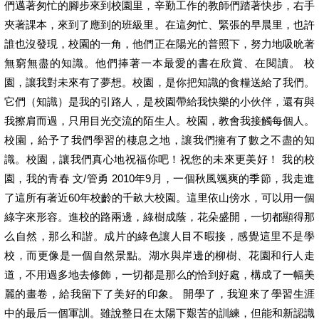
們邁著匆忙的腳步來到校園里，辛勤工作的教師們踏著快步，右手
夾著課本，來到了應到的班級里。在這匆忙、緊張的早晨里，也許
誰也沒發現，校園的一角，他們正在陽光的普照下，努力地吸吮著
無窮無盡的知識。他們捧著一本最愛的書在欣賞、在閱讀。 校
園，讓我對未來有了夢想。校園，是你把知識的食糧送給了我們。
它們（知識）是我的引路人，是校園帶給我快樂的小伙伴，還有與
我擦肩而過，只用目光交流的陌生人。校園，教會我接觸每個人。
校園，給予了我們學習的棲息之地，讓我們擁有了數之不盡的知
識。校園，讓我們真心地祝福你吧！祝您的未來更美好！ 我的校
園，我的青春 文/管勇 2010年9月，一個秋風颯爽的季節，我走進
了這所有著近60年校齡的千畝大校園。這里依山傍水，可以用一個
綠字來形容。進校的路兩邊，綠樹成蔭，花朵盛開，一切都顯得那
么自然，那么和諧。成片的綠色讓人目不暇接，感覺這里不是學
校，而更像是一個自然景點。湖水與岸邊的柳樹、花園和行人走
道，不用過多地去修飾，一切都是那么的恰到好處，構成了一幅美
麗的畫卷，給我留下了美好的印象。 開學了，我迎來了學習生涯
中的最后一個軍訓。雖說整日在太陽下艱苦的訓練，但能和新認識