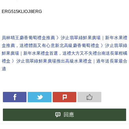
ERG515KLIOJ8ERG
員林晴王麝香葡萄禮盒推薦 》汐止翡翠綠鮮果廣場｜新年水果禮
盒推薦，送禮體面又有心意
新北高級麝香葡萄禮盒 》汐止翡翠綠
鮮果廣場｜新年水果禮盒首選，送禮大方又不失禮
台南送長輩柑橘
禮盒 》汐止翡翠綠鮮果廣場推出高級水果禮盒｜過年送長輩最合
適
回應