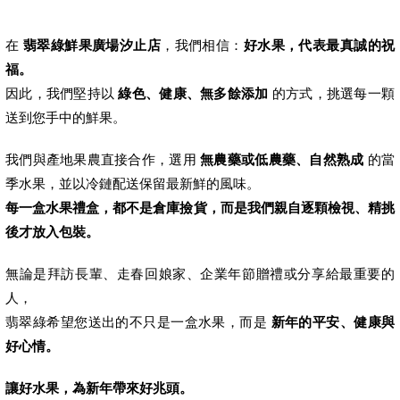
在
翡翠綠鮮果廣場汐止店
，我們相信：
好水果，代表最真誠的祝
福。
因此，我們堅持以
綠色、健康、無多餘添加
的方式，挑選每一顆
送到您手中的鮮果。
我們與產地果農直接合作，選用
無農藥或低農藥、自然熟成
的當
季水果，並以冷鏈配送保留最新鮮的風味。
每一盒水果禮盒，都不是倉庫撿貨，而是我們親自逐顆檢視、精挑
後才放入包裝。
無論是拜訪長輩、走春回娘家、企業年節贈禮或分享給最重要的
人，
翡翠綠希望您送出的不只是一盒水果，而是
新年的平安、健康與
好心情。
讓好水果，為新年帶來好兆頭。