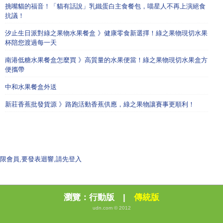
挑嘴貓的福音！「貓有話說」乳鐵蛋白主食餐包，喵星人不再上演絕食
抗議！
汐止生日派對綠之果物水果餐盒 》健康零食新選擇！綠之果物現切水果
杯陪您渡過每一天
南港低糖水果餐盒怎麼買 》高質量的水果便當！綠之果物現切水果盒方
便攜帶
中和水果餐盒外送
新莊香蕉批發貨源 》路跑活動香蕉供應，綠之果物讓賽事更順利！
限會員,要發表迴響,請先登入
瀏覽：
行動版
|
傳統版
udn.com © 2012