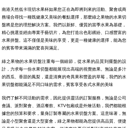
南港天然低卡現切水果杯如果您正在為即將到來的活動、聚會或商
務場合尋找一種既健康又美味的餐點選擇，那麼綠之果物的水果切
盤將是您的理想解決方案。我們以新鮮、優質的當季水果為基礎，
精心挑選並經由專業手藝切片，為您打造出色彩繽紛、口感豐富的
水果拼盤。這不僅僅是美味的享受，更是一種健康的選擇，能為您
的賓客帶來滿滿的驚喜與滿足。
綠之果物的水果切盤注重每一個細節，從水果的品質到擺盤的設
計，力求每一份水果切盤都能展現出高端的視覺效果。無論是多汁
的西瓜、香甜的鳳梨，還是清爽的奇異果和豐盈的草莓，我們的水
果切盤都能滿足不同口味的需求，賓客享受各式水果的美味
我們了解不同活動的需求，因此提供靈活的訂製服務，無論是公司
會議、派對聚會、酒店餐飲、KTV包廂或是外燴活動，我們都能根
據您的預算和要求，量身訂製專屬的水果切盤方案。這意味著，無
論是小型聚會還是大型宴會，綠之果物都能為您提供高品質、便捷