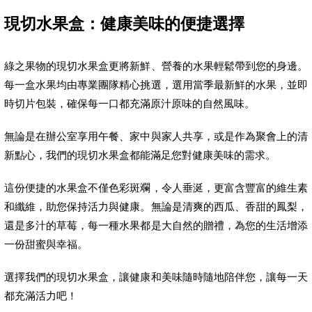
現切水果盒：健康美味的便捷選擇
綠之果物的現切水果盒更將新鮮、營養的水果輕鬆帶到您的身邊。
每一盒水果均由專業團隊精心挑選，選用當季最新鮮的水果，並即
時切片包裝，確保每一口都充滿原汁原味的自然風味。
無論是在辦公室享用午餐、家中與家人共享，或是作為聚會上的清
新點心，我們的現切水果盒都能滿足您對健康美味的需求。
這份便捷的水果盒不僅色彩斑斕，令人垂涎，更富含豐富的維生素
和纖維，助您保持活力與健康。無論是清爽的西瓜、香甜的鳳梨，
還是多汁的草莓，每一種水果都是大自然的贈禮，為您的生活增添
一份甜蜜與幸福。
選擇我們的現切水果盒，讓健康和美味隨時隨地陪伴您，讓每一天
都充滿活力吧！