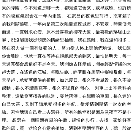
果的降臨，你不知道是哪一天，卻知道它會來，或早或晚。也許所
有的壞運氣都會在一年內走遠。 在武昌的夜色里前行，拖著箱子
的我稍顯狼狽，一年內是第三次離開這座城市，不安定，時間倏忽
而過，一直難求心安。原本最喜歡的櫻花大道，最喜歡的珞珈山之
畔，都沒能讓我從頹唐的情緒里抽離。我在遠離，我在溫和很多，
我在努力做一個有修養的人，努力從人格上讓他們驕傲。 我知道
你會離開，也就一直在等待在拒絕那天的到來，最怕是明天，每一
天過完都會想還好不是今天。我開始古怪憂慮，開始經歷情緒的大
起大落，在遙遠的江城。每晚失眠，睜著眼在黑暗中輾轉反側，每
天早起，承受著疲倦的折磨，如此度日。很久不看風景，很久不被
感動，很久不讀書寫字，很久不認真的開心。 列車上出乎意料的
整潔，還散發著檀香的味道，突然落淚，在黑暗的車廂，長久逼迫
自己太甚，又到了該承受很多的年紀，從愛情到親情一次次的考
驗。索性我讓自己看上去還好，所有的憔悴都是因為熬夜而不是心
理。 想選在一個晴朗有風的午后，緩慢的步行，去找一家恰好喜
歡的店，買一盆恰合心意的植物。遇到有明朗笑容的人，聽一段從