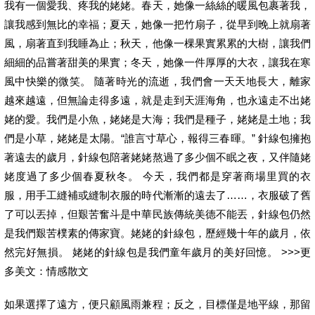
我有一個愛我、疼我的姥姥。春天，她像一絲絲的暖風包裹著我，
讓我感到無比的幸福；夏天，她像一把竹扇子，從早到晚上就扇著
風，扇著直到我睡為止；秋天，他像一棵果實累累的大樹，讓我們
細細的品嘗著甜美的果實；冬天，她像一件厚厚的大衣，讓我在寒
風中快樂的微笑。 隨著時光的流逝，我們會一天天地長大，離家
越來越遠，但無論走得多遠，就是走到天涯海角，也永遠走不出姥
姥的愛。我們是小魚，姥姥是大海；我們是種子，姥姥是土地；我
們是小草，姥姥是太陽。“誰言寸草心，報得三春暉。” 針線包擁抱
著遠去的歲月，針線包陪著姥姥熬過了多少個不眠之夜，又伴隨姥
姥度過了多少個春夏秋冬。 今天，我們都是穿著商場里買的衣
服，用手工縫補或縫制衣服的時代漸漸的遠去了……，衣服破了舊
了可以丟掉，但艱苦奮斗是中華民族傳統美德不能丟，針線包仍然
是我們艱苦樸素的傳家寶。姥姥的針線包，歷經幾十年的歲月，依
然完好無損。 姥姥的針線包是我們童年歲月的美好回憶。 >>>更
多美文：情感散文
如果選擇了遠方，便只顧風雨兼程；反之，目標僅是地平線，那留