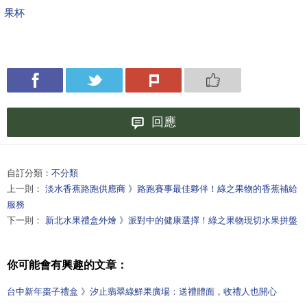
果杯
回應
自訂分類：
不分類
上一則：
淡水香蕉路跑供應商 》路跑賽事最佳夥伴！綠之果物的香蕉補給
服務
下一則：
新北水果禮盒外燴 》派對中的健康選擇！綠之果物現切水果拼盤
你可能會有興趣的文章：
台中新年棗子禮盒 》汐止翡翠綠鮮果廣場：送禮體面，收禮人也開心