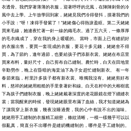
衣透骨。我們穿著薄薄的衣服，迎著呼呼的北風，在陣陣刺骨的冷
風中去上學。上午放學回到家，姥姥見我們冷得發抖，摸著我們的
小手說：“呀！凍得手發紫了！”姥姥傷心得熱淚盈眶。第二天姥姥
買來毛線，她連夜忙著一針一線的織毛衣。過了五六天，一條厚厚
的毛衣織成了，穿在我的身上暖暖的。 當時，市面上已有縫紉好
的衣服出售，要買一套現成的衣服，要花十多元錢，姥姥舍不得
買，為了節約，逢年過節，也要給孩子們添新衣裳。姥姥在布店里
買來布料，量好尺寸，自己剪布自己縫制。農忙時，白天在田地里
辛勤勞作，晚上在昏暗的海棠油下為子女趕忙縫制新衣。 有一年
春節來臨，村里許多孩子都有新衣裳、唯獨我沒有。姥姥剪好布
料，慈祥的姥姥用粗糙的手里拿著針和線。白天在村中的大榕樹底
下為孩子們縫制衣服，晚上姥姥戴著深度的老花眼鏡在燈下續縫衣
裳；當我醒來的時候，發現姥姥眼里布滿了血絲，我才知道姥姥為
了讓我穿上新衣服，幾夜沒睡過覺，我的心中有說不出的滋味。
姥姥用手工縫制的衣服精工細密，條紋清晰，一模一樣幾乎可以以
假亂真，簡直分不出哪件是縫紉機縫制的，哪件是手工縫制的。