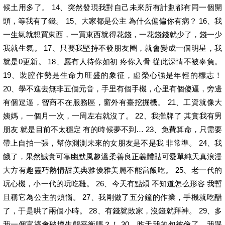
候土用多了。 14、突然發現我對自己未來所有計劃都有同一個開
頭，等我有了錢。 15、大家都是公主 為什么偏偏你有病？ 16、我
一生氣就想買東西，一買東西就得花錢，一花錢錢就少了，錢一少
我就生氣。 17、只要我堅持不發朋友圈，就會變成一個明星，我
就是0更新。 18、愿有人待你如初 疼你入骨 從此深情不被辜負。
19、裝腔作勢是生命力旺盛的象征，虛榮心強是年輕的標志！
20、學不進去無非五個元音，手里有個手機，心里有個傻逼，旁邊
有個逗逼，智商不在服務區，窗外有臺挖掘機。 21、工資就像大
姨媽，一個月一次，一周左右就沒了。 22、我攤牌了 其實我有男
朋友 就是目前不太穩定 有的時候夢不到… 23、免費算命，只需要
帶上自拍一張，幫你測測未來的女朋友是不是我 非常準。 24、我
餓了，果然誠實可靠幽默風趣溫柔善良正義體貼可愛單純天真浪漫
大方有趣靈巧熱情甜美典雅優雅美麗不能當飯吃。 25、老一代的
玩心機，小一代的玩吃雞。 26、今天有點煩 不知道怎么形容 我暫
且稱它為公主的煩惱。 27、我剛做了五分鐘的作業，手機就吃醋
了，于是哄了兩個小時。 28、有錢就敗家，沒錢就拜神。 29、多
我一個富婆會破壞生態平衡嗎？！ 30、昨天我的包被偷了，我哭