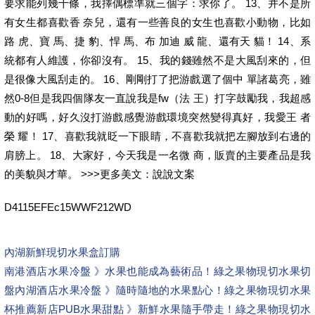
要求能列幾十條，我擇偶標準就三個字：求你了。 13、并不是所
有女生都喜歡香 奈兒，還有一些善良的女生也喜歡小動物，比如
路 虎、寶 馬、捷 豹、悍 馬、布 加迪 威 龍、還有天 貓！ 14、系
統都有人維護，你卻沒有。 15、我的錢雖然不是大風刮來的，但
是很像大風刮走的。 16、剛剛打了把游戲選了個中 單諸葛亮，雖
然0-8但是我四個隊友一直說我是fw（法 王）打字鼓勵我，我超感
動的好嗎，好久沒打游戲感覺游戲環境突然變得真好，我愛王 者
榮 耀！ 17、喜歡我就眨一下眼睛，不喜歡我就把左腳放到右邊的
肩膀上。 18、大家好，今天我是一名微 商，販賣的主要產品是我
的美貌與才華。 >>>更多美文：說說文案
D4115EFEc15WWF212WD
內湖新鮮現切水果盒訂購
南港酒店水果冷盤 》水果也能成為藝術品！綠之果物現切水果切
盤
內湖酒店水果冷盤 》隨時隨地的水果點心！綠之果物現切水果
杯推薦
新店PUB水果甜點 》新鮮水果隨手帶走！綠之果物現切水