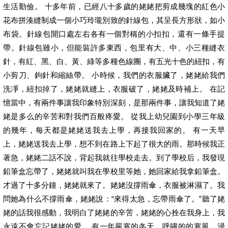
生活勤儉。 十多年前，已經八十多歲的姥姥把剪成幾塊的紅色小
花布拼湊縫制成一個小巧玲瓏別致的針線包，其呈長方形狀，如小
布袋。針線包開口處左右各有一個對稱的小扣扣，還有一條手提
帶。針線包雖小，但能裝許多東西，包里有大、中、小三種縫衣
針，有紅、黑、白、黃、綠等多種色線團，有五光十色的紐扣，有
小剪刀、鉤針和縮絲帶。 小時候，我們的衣服臟了，姥姥給我們
洗凈，紐扣掉了，姥姥就縫上，衣服破了，姥姥及時補上。 在記
憶當中，有兩件事讓我印象特別深刻，是那兩件事，讓我知道了姥
姥是多么的辛苦和對我們百般疼愛。 從我上幼兒園到小學三年級
的幾年，每天都是姥姥送我去上學，再接我回家的。 有一天早
上，姥姥送我去上學，想不到在路上下起了很大的雨。那時候我正
著急，姥姥二話不說，背起我就往學校走去。到了學校后，我發現
鉛筆盒忘帶了，姥姥就叫我在學校里等她，她回家給我拿鉛筆盒。
才過了十多分鐘，姥姥就來了。姥姥沒撐雨傘，衣服被淋濕了。我
問她為什么不撐雨傘，姥姥說：“來得太急，忘帶雨傘了。”聽了姥
姥的話我很感動，我明白了姥姥的辛苦，姥姥的心拴在我身上，我
永遠不會忘記姥姥的愛。 有一年嚴寒的冬天，呼嘯的的寒風，浸