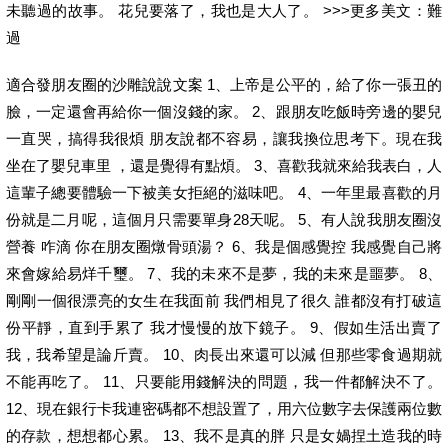
未聽過的故事。 花兒要落了，我也是大人了。 >>>更多美文：難
過
適合發朋友圈的沙雕說說文案 1、上帝是公平的，給了你一張丑的
臉，一定還會再給你一個沒錢的家。 2、跟朋友吃飯時旁邊的嬰兒
一直哭，搞得我很煩 朋友說都不容易，讓我換位思考下。現在我
坐在了嬰兒車里 ，還是覺得有點煩。 3、喜歡我就來給我表白，人
這輩子總要體驗一下被美女拒絕的滋味吧。 4、一年里最喜歡的月
份就是二月呢，這個月只需要單身28天呢。 5、有人說我朋友圈沒
營養 咋滴 你在朋友圈燉骨頭湯？ 6、我是個感覺控 我感覺自己將
來會嫁給易烊千璽。 7、我的未來不是夢，我的未來是噩夢。 8、
剛剛一個很漂亮的女生在我面前 我們相見了很久 誰都沒有打破這
份平靜，直到手累了 我才慢慢的放下鏡子。 9、假如生活出賣了
我，我希望是論斤賣。 10、肉長出來還可以減 但那些零食過期就
不能再吃了。 11、只要能用錢解決的問題，我一件都解決不了。
12、現在銀行卡我連密碼都不想設置了，用六位數字去保護兩位數
的存款，想想都心累。 13、我不是真的胖 只是女媧捏土造我的時