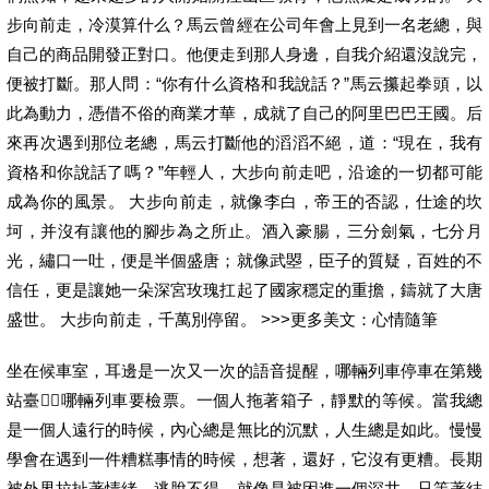
步向前走，冷漠算什么？馬云曾經在公司年會上見到一名老總，與
自己的商品開發正對口。他便走到那人身邊，自我介紹還沒說完，
便被打斷。那人問：“你有什么資格和我說話？”馬云攥起拳頭，以
此為動力，憑借不俗的商業才華，成就了自己的阿里巴巴王國。后
來再次遇到那位老總，馬云打斷他的滔滔不絕，道：“現在，我有
資格和你說話了嗎？”年輕人，大步向前走吧，沿途的一切都可能
成為你的風景。 大步向前走，就像李白，帝王的否認，仕途的坎
坷，并沒有讓他的腳步為之所止。酒入豪腸，三分劍氣，七分月
光，繡口一吐，便是半個盛唐；就像武曌，臣子的質疑，百姓的不
信任，更是讓她一朵深宮玫瑰扛起了國家穩定的重擔，鑄就了大唐
盛世。 大步向前走，千萬別停留。 >>>更多美文：心情隨筆
坐在候車室，耳邊是一次又一次的語音提醒，哪輛列車停車在第幾
站臺，哪輛列車要檢票。一個人拖著箱子，靜默的等候。當我總
是一個人遠行的時候，內心總是無比的沉默，人生總是如此。慢慢
學會在遇到一件糟糕事情的時候，想著，還好，它沒有更糟。長期
被外界拉扯著情緒，逃脫不得，就像是被困進一個深井，只等著結