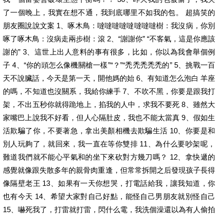
了一個晚上，我實在想不通，我到底哪里不如我的包。 超搞笑的
朋友圈說說文案 1、啄木鳥：噠噠噠噠噠噠噠噠樹：我沒病，你別
啄了啄木鳥：沒病走兩步樹：滾 2、“謝謝你” “不客氣，這是你應該
謝的” 3、這世上出人意料的事有很多，比如，你以為我會舉個例
子 4、“你的頭怎么像機關槍一樣”“？”“禿禿禿禿禿的” 5、挑戰一百
天不說臟話，今天是第一天，開他媽的始 6、有知道怎么泡白 羊座
的嗎，不知道也沒關系，我給你練手 7、不吹不黑，你要是跟我打
架，不出五秒你就得跪地上，掐我的人中，求我不要死 8、雖然大
家嘴巴上說我不好看，但人心隔肚皮，我也不能太當真 9、假如生
活欺騙了你，不要著急，拿出美顏相機去欺騙生活 10、你要是和
別人玩夠了，就回來，我一直在等你雙排 11、為什么要吵架呢，
難道我們就不能心平氣和的坐下來砍對方幾刀嗎？ 12、拿快遞的
感覺就像跟失散多年的親骨肉重逢，但常常拆開之后發現孩子長得
像隔壁老王 13、如果有一天你想哭，打電話給我，讓我知道，你
也有今天 14、希望大家對自己好點，能怪自己男朋友就別怪自己
15、嚇死我了，打雷就打雷，閃什么電，我洗個澡還以為有人偷拍