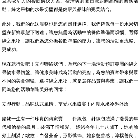
且具吸引力的餐飲解決方案。從清爽的夏日派對到高端的商務活
動，綠之果物的水果切盤都是健康與品味的完美結合。
此外，我們的配送服務也是您的最佳選擇。我們確保每一份水果切
盤在新鮮狀態下送達，讓您無需為活動中的餐飲準備而煩惱。選擇
綠之果物，讓我們為您分擔餐飲準備的壓力，讓您的活動更流暢、
更成功。
現在就行動吧！立即聯絡我們，為您的下一場活動預訂專屬的綠之
果物水果切盤。讓健康美味成為活動的亮點，為您的賓客帶來與眾
不同的美食體驗。選擇綠之果物，就是選擇品質與專業，讓我們一
同為您的活動創造美好的回憶！
立即行動，品味法式風情，享受水果盛宴！內湖水果冷盤外燴
姥姥一生有一件珍貴的傳家寶——針線包，針線包裝滿了漫長的年
代和滄桑的歲月，裝滿了情和愛。 姥姥今年九十八歲了，她的臉
頰上刻滿了皺紋，白發蒼蒼，形影憔悴。她多愁善感，淳樸善良，