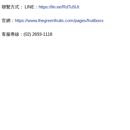
聯繫方式： LINE：
https://lin.ee/RdTu5Ut
官網：
https://www.thegreenfruits.com/pages/fruitboxs
客服專線：(02) 2693-1118