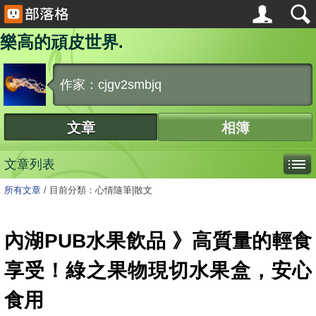
樂高的頑皮世界.
作家：cjgv2smbjq
文章
相簿
文章列表
所有文章
/
目前分類：心情隨筆|散文
內湖PUB水果飲品 》高質量的輕食
享受！綠之果物現切水果盒，安心
食用