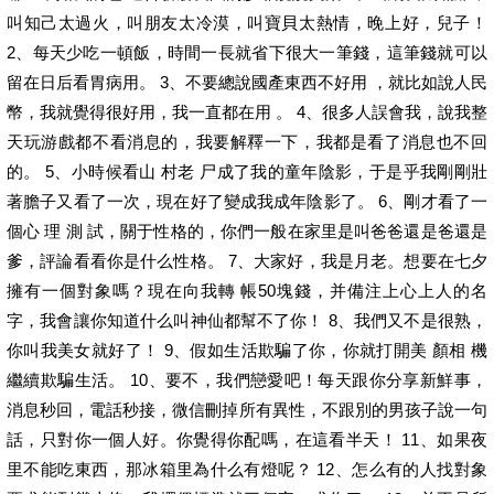
叫知己太過火，叫朋友太冷漠，叫寶貝太熱情，晚上好，兒子！
2、每天少吃一頓飯，時間一長就省下很大一筆錢，這筆錢就可以
留在日后看胃病用。 3、不要總說國產東西不好用 ，就比如說人民
幣，我就覺得很好用，我一直都在用 。 4、很多人誤會我，說我整
天玩游戲都不看消息的，我要解釋一下，我都是看了消息也不回
的。 5、小時候看山 村老 尸成了我的童年陰影，于是乎我剛剛壯
著膽子又看了一次，現在好了變成我成年陰影了。 6、剛才看了一
個心 理 測 試，關于性格的，你們一般在家里是叫爸爸還是爸還是
爹，評論看看你是什么性格。 7、大家好，我是月老。想要在七夕
擁有一個對象嗎？現在向我轉 帳50塊錢，并備注上心上人的名
字，我會讓你知道什么叫神仙都幫不了你！ 8、我們又不是很熟，
你叫我美女就好了！ 9、假如生活欺騙了你，你就打開美 顏相 機
繼續欺騙生活。 10、要不，我們戀愛吧！每天跟你分享新鮮事，
消息秒回，電話秒接，微信刪掉所有異性，不跟別的男孩子說一句
話，只對你一個人好。你覺得你配嗎，在這看半天！ 11、如果夜
里不能吃東西，那冰箱里為什么有燈呢？ 12、怎么有的人找對象