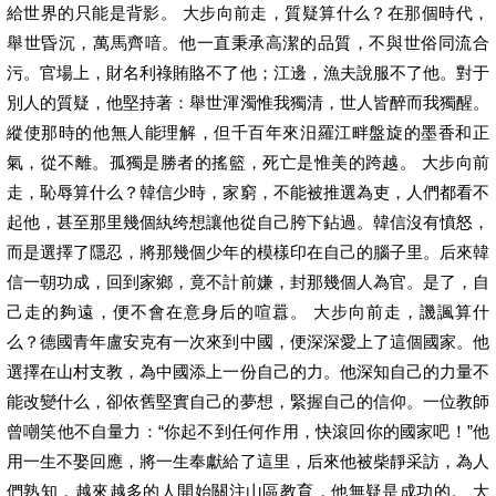
給世界的只能是背影。 大步向前走，質疑算什么？在那個時代，
舉世昏沉，萬馬齊喑。他一直秉承高潔的品質，不與世俗同流合
污。官場上，財名利祿賄賂不了他；江邊，漁夫說服不了他。對于
別人的質疑，他堅持著：舉世渾濁惟我獨清，世人皆醉而我獨醒。
縱使那時的他無人能理解，但千百年來汨羅江畔盤旋的墨香和正
氣，從不離。孤獨是勝者的搖籃，死亡是惟美的跨越。 大步向前
走，恥辱算什么？韓信少時，家窮，不能被推選為吏，人們都看不
起他，甚至那里幾個紈绔想讓他從自己胯下鉆過。韓信沒有憤怒，
而是選擇了隱忍，將那幾個少年的模樣印在自己的腦子里。后來韓
信一朝功成，回到家鄉，竟不計前嫌，封那幾個人為官。是了，自
己走的夠遠，便不會在意身后的喧囂。 大步向前走，譏諷算什
么？德國青年盧安克有一次來到中國，便深深愛上了這個國家。他
選擇在山村支教，為中國添上一份自己的力。他深知自己的力量不
能改變什么，卻依舊堅實自己的夢想，緊握自己的信仰。一位教師
曾嘲笑他不自量力：“你起不到任何作用，快滾回你的國家吧！”他
用一生不娶回應，將一生奉獻給了這里，后來他被柴靜采訪，為人
們熟知，越來越多的人開始關注山區教育，他無疑是成功的。 大