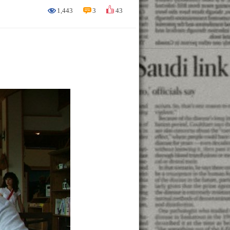
1,443
3
43