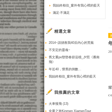
我始終相信_窗外有我心裡的藍天
滿足‧不滿足
精選文章
2014~請拯救我40后內心的荒蕪
不安定的靈魂~
20
舊文重po墊墊春節這檔_夕照《雁南
飛》
年近40，懷舊的倒數...
我始終相信_窗外有我心裡的藍天
耀
我推薦的文章
c
火車慢飛 (13)
金廈之旅Kinmen XiamenTour