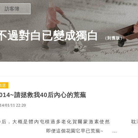
訪客簿
不過對白已變成獨白
（
到舊版
）
精選
2014~請拯救我40后內心的荒蕪
14
/
01
/
11
22
:
20
40后，大概是體內屯積過多老化賀爾蒙激素使然 耽溺
即便這個花園它早已荒蕪~ ...