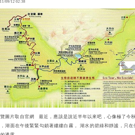
11
/
09
/
12
02
:
38
導覽圖片取自官網 最近，應該是說近半年以來吧，心像極了今秋
多，湖面在午後緊緊勾鎖著縷縷白霧， 湖水的碧綠和靜謐，只在
的透露。 ...