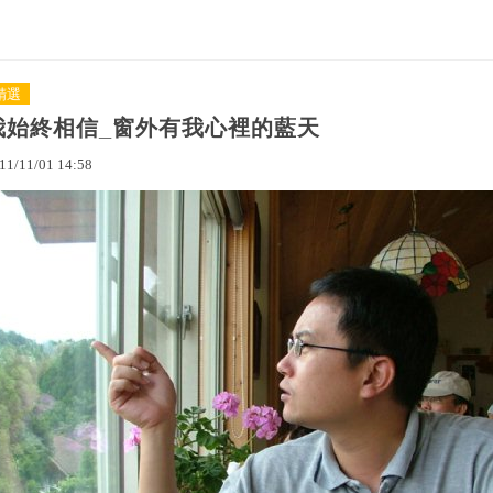
精選
我始終相信_窗外有我心裡的藍天
11
/
11
/
01
14
:
58