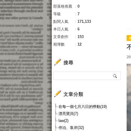
部落格推薦
：
0
等級
：
7
點閱人氣
：
171,133
本日人氣
：
6
文章創作
：
153
相簿數
：
12
20
搜尋
文章分類
在每一個七月六日的悸動(19)
漂亮寶貝(7)
law(2)
停泊、靠岸(32)