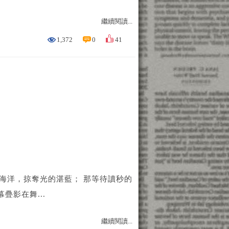
繼續閱讀...
1,372
0
41
衣耀閃整片海洋，掠奪光的湛藍； 那等待讀秒的
疊影在舞...
繼續閱讀...