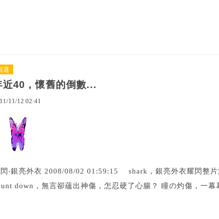
精選
年近40，懷舊的倒數...
11
/
11
/
12
02
:
41
閃‧銀亮外衣 2008/08/02 01:59:15 shark，銀亮外
ount down，無言卻蘊出神傷，怎忍硬了心腸？ 瞳の灼傷，一幕幕