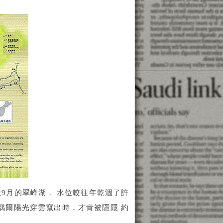
9月的翠峰湖， 水位較往年乾涸了許
偶爾陽光穿雲竄出時，才肯被隱隱 約