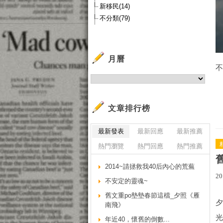
新移民(14)
不分類(79)
月曆
不
文章排行榜
最新發表
最新回應
最新推薦
熱門瀏覽
熱門回應
熱門推薦
2014~請拯救我40后內心的荒蕪
20
不安定的靈魂~
舊文重po墊墊春節這檔_夕照《雁
夕
南飛》
光
年近40，懷舊的倒數...