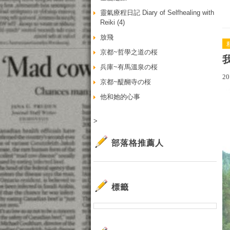
靈氣療程日記 Diary of Selfhealing with
Reiki (4)
放飛
京都~哲學之道の桜
兵庫~有馬溫泉の桜
20
京都~醍醐寺の桜
他和她的心事
>
部落格推薦人
標籤