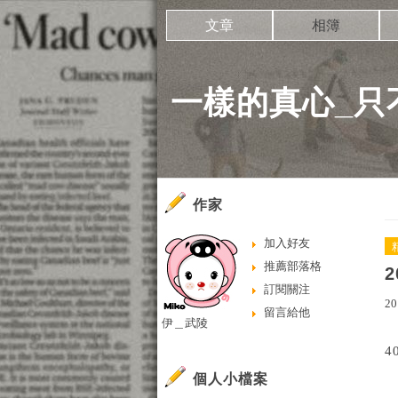
文章
相簿
一樣的真心_只
作家
加入好友
推薦部落格
訂閱關注
20
留言給他
伊＿武陵
個人小檔案