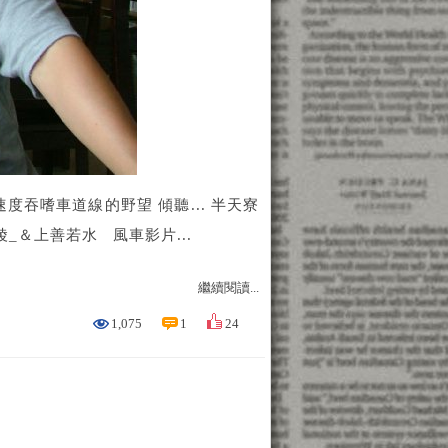
速度吞嗜車道線的野望 傾聽... 半天寮
_＆上善若水 風車影片...
繼續閱讀...
1,075
1
24