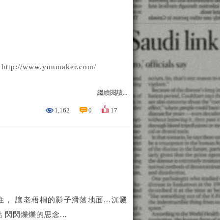
www.youmaker.com/
繼續閱讀...
1,162
0
17
住， 讓老梧桐的影子滑落地面...沉澱
閃閃爍爍的思念...