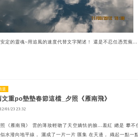
安定的靈魂~用追風的速度代替文字闡述！ 還是不忍任憑荒蕪... http://
精選
舊文重po墊墊春節這檔_夕照《雁南飛》
12
/
01
/
23
23
:
32
照《雁南飛》 雲的薄妝輕吻了天空嬌怯的臉...羞紅 總是 攀不
似水潑向地平線， 灑成了一片一片 匯集 在天邊， 織起一點一點 