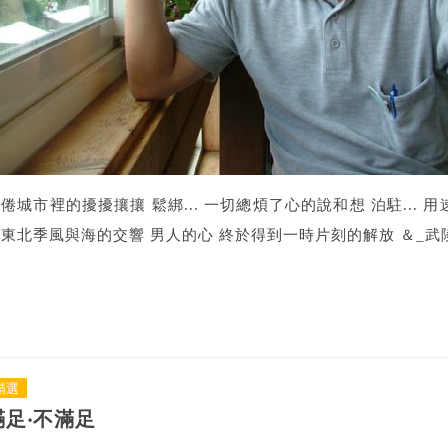
倦城市裡的擾擾攘攘 鬆綁... 一切總煩了心的說和想 泊駐... 用
東北季風與海的交響 男人的心 終於得到一時片刻的解放 ＆_武陵
精選
滿足‧不滿足