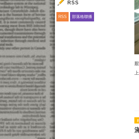
RSS
RSS
部落格聯播
厭
上