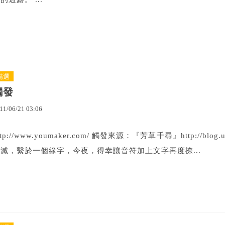
精選
觸發
11
/
06
/
21
03
:
06
ttp://www.youmaker.com/ 觸發來源：『芳草千尋』http://blog.
滅，繫於一個緣字，今夜，得幸讓音符加上文字再度撩...