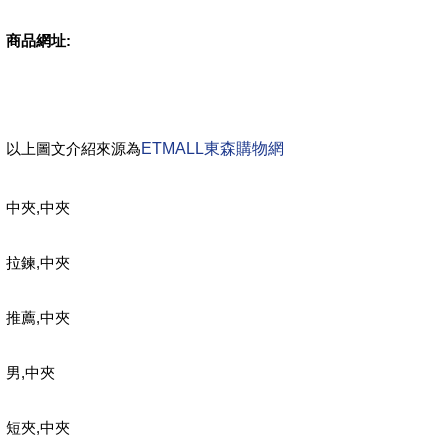
商品網址:
以上圖文介紹來源為
ETMALL東森購物網
,
中夾
中夾
,
拉鍊
中夾
,
推薦
中夾
,
男
中夾
,
短夾
中夾