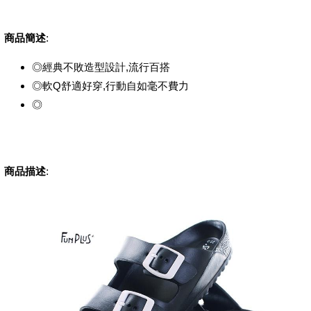
商品簡述
:
◎經典不敗造型設計,流行百搭
◎軟Q舒適好穿,行動自如毫不費力
◎
商品描述
: