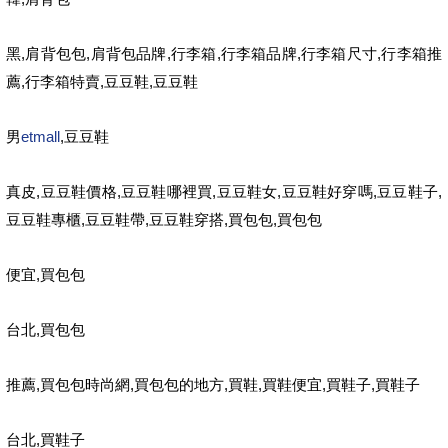
,
,
,
,
,
,
黑
肩背包包
肩背包品牌
行李箱
行李箱品牌
行李箱尺寸
行李箱推
,
,
,
薦
行李箱特賣
豆豆鞋
豆豆鞋
etmall
,
男
豆豆鞋
,
,
,
,
,
,
真皮
豆豆鞋價格
豆豆鞋哪裡買
豆豆鞋女
豆豆鞋好穿嗎
豆豆鞋子
,
,
,
,
豆豆鞋專櫃
豆豆鞋帶
豆豆鞋穿搭
買包包
買包包
,
便宜
買包包
,
台北
買包包
,
,
,
,
,
,
推薦
買包包時尚網
買包包的地方
買鞋
買鞋便宜
買鞋子
買鞋子
,
台北
買鞋子