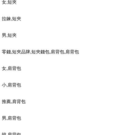
,
女
短夾
,
拉鍊
短夾
,
男
短夾
,
,
,
,
零錢
短夾品牌
短夾錢包
肩背包
肩背包
,
女
肩背包
,
小
肩背包
,
推薦
肩背包
,
男
肩背包
,
韓
肩背包