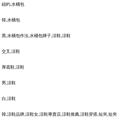
,
紐約
水桶包
,
韓
水桶包
,
,
,
,
黑
水桶包作法
水桶包牌子
涼鞋
涼鞋
,
交叉
涼鞋
,
厚底鞋
涼鞋
,
男
涼鞋
,
白
涼鞋
,
,
,
,
,
,
,
韓
涼鞋品牌
涼鞋女
涼鞋專賣店
涼鞋推薦
涼鞋穿搭
短夾
短夾