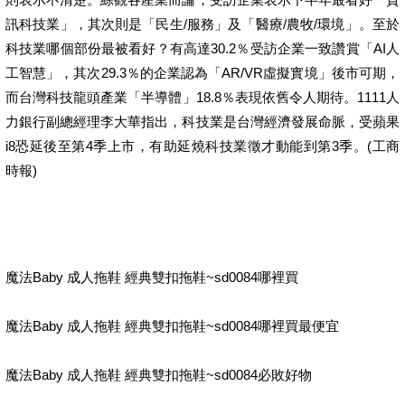
訊科技業」，其次則是「民生/服務」及「醫療/農牧/環境」。至於
科技業哪個部份最被看好？有高達30.2％受訪企業一致讚賞「AI人
工智慧」，其次29.3％的企業認為「AR/VR虛擬實境」後市可期，
而台灣科技龍頭產業「半導體」18.8％表現依舊令人期待。1111人
力銀行副總經理李大華指出，科技業是台灣經濟發展命脈，受蘋果
i8恐延後至第4季上市，有助延燒科技業徵才動能到第3季。(工商
時報)
魔法Baby 成人拖鞋 經典雙扣拖鞋~sd0084哪裡買
魔法Baby 成人拖鞋 經典雙扣拖鞋~sd0084哪裡買最便宜
魔法Baby 成人拖鞋 經典雙扣拖鞋~sd0084必敗好物