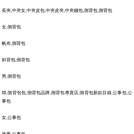
,
,
,
,
,
,
長夾
中夾女
中夾皮包
中夾皮夾
中夾錢包
側背包
側背包
,
女
側背包
,
帆布
側背包
,
斜背包
側背包
,
男
側背包
,
,
,
,
,
,
韓
側背包包
側背包品牌
側背包專賣店
側背包新款目錄
公事包
公
事包
,
女
公事包
,
推薦
公事包