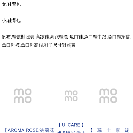
,
女
鞋背包
,
小
鞋背包
,
,
,
,
,
,
,
帆布
鞋號對照表
高跟鞋
高跟鞋包
魚口鞋
魚口鞋中跟
魚口鞋穿搭
,
,
魚口鞋襪
魚口鞋高跟
鞋子尺寸對照表
【U CARE】
【AROMA ROSE法國花
【瑞士康緹
α5.5時光活力