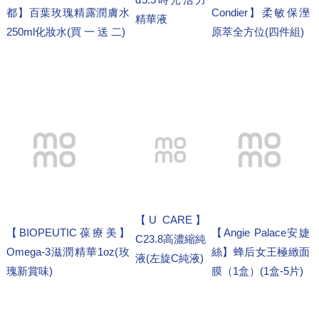
都】百葉玫瑰精露潤膚水
Condier】柔敏保溼
精華液
250ml化妝水(買 一 送 二)
原萃全方位(四件組)
【U CARE】
【BIOPEUTIC葆療美】
【Angie Palace安婕
C23.8高濃縮純
Omega-3滋潤精華1oz(玫
絲】蜂后女王極緻面
液(左旋C純液)
瑰新賞味)
膜（1盒）(1盒-5片)