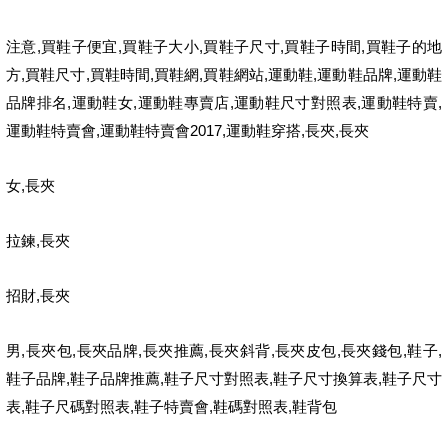
,
,
,
,
,
注意
買鞋子便宜
買鞋子大小
買鞋子尺寸
買鞋子時間
買鞋子的地
,
,
,
,
,
,
,
方
買鞋尺寸
買鞋時間
買鞋網
買鞋網站
運動鞋
運動鞋品牌
運動鞋
,
,
,
,
,
品牌排名
運動鞋女
運動鞋專賣店
運動鞋尺寸對照表
運動鞋特賣
,
2017,
,
,
運動鞋特賣會
運動鞋特賣會
運動鞋穿搭
長夾
長夾
,
女
長夾
,
拉鍊
長夾
,
招財
長夾
,
,
,
,
,
,
,
,
男
長夾包
長夾品牌
長夾推薦
長夾斜背
長夾皮包
長夾錢包
鞋子
,
,
,
,
鞋子品牌
鞋子品牌推薦
鞋子尺寸對照表
鞋子尺寸換算表
鞋子尺寸
,
,
,
,
表
鞋子尺碼對照表
鞋子特賣會
鞋碼對照表
鞋背包