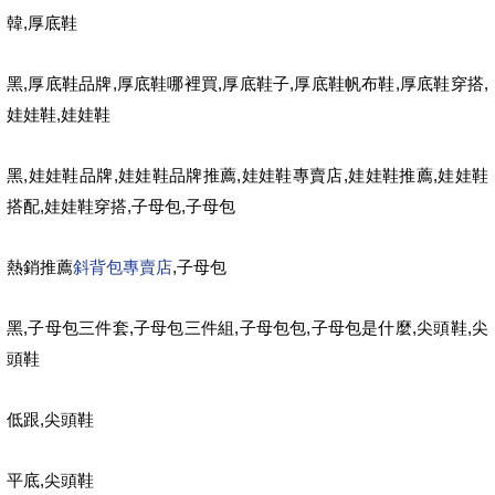
,
韓
厚底鞋
,
,
,
,
,
,
黑
厚底鞋品牌
厚底鞋哪裡買
厚底鞋子
厚底鞋帆布鞋
厚底鞋穿搭
,
娃娃鞋
娃娃鞋
,
,
,
,
,
黑
娃娃鞋品牌
娃娃鞋品牌推薦
娃娃鞋專賣店
娃娃鞋推薦
娃娃鞋
,
,
,
搭配
娃娃鞋穿搭
子母包
子母包
斜背包專賣店
,
熱銷推薦
子母包
,
,
,
,
,
,
黑
子母包三件套
子母包三件組
子母包包
子母包是什麼
尖頭鞋
尖
頭鞋
,
低跟
尖頭鞋
,
平底
尖頭鞋