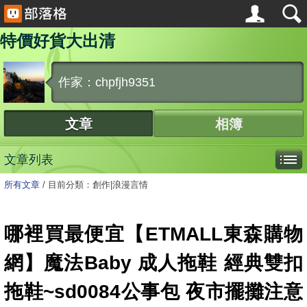
特價好貨大出清
作家：chpfjh9351
文章
相簿
文章列表
所有文章
/
目前分類：創作|浪漫言情
哪裡買最便宜【ETMALL東森購物
網】魔法Baby 成人拖鞋 經典雙扣
拖鞋~sd0084公事包 夜市擺攤注意