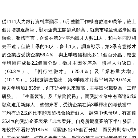
從1111人力銀行資料庫顯示，6月整體工作機會數達40萬筆，較上
個月增加近萬筆，顯示企業主開缺意願高，就業市場呈現逐漸回溫
跡象。整體而言，企業在第3季平均徵才人數11人，和去年同期相
去不遠，但較上季的10人，多出1人。調查顯示，第3季有意徵才
的企業占受訪企業56.4％，與上季增幅相比多1.1個百分點，較去
年增幅再成長2.2個百分點，徵才主因依序為「填補人力缺口」
（60.3％）、「例行性徵才」（25.4％）及「業務量大增」
（10.1％）。另根據調查指出，第3季徵才月薪平均為29,074元，
較去年增加1,835元，創下近4年以來新高，主要徵求職務為「工程
研發」、「生產製造」及「業務貿易」。而受訪企業中有高達6成6
願意進用新鮮人，整體來看，受訪企業在第3季釋出的職缺當中，
平均有近2成的比率願意留機會給新鮮人。調查中也發現，有高達
25.4％的受訪企業表示「非常看好」自身所屬產業的下半年發展，
相較於不看好的18.5％，明顯多出6.9個百分點，而另外則有5成6
則表示不清楚。綜觀各產業而論，受訪企業表示下半年最看好「資