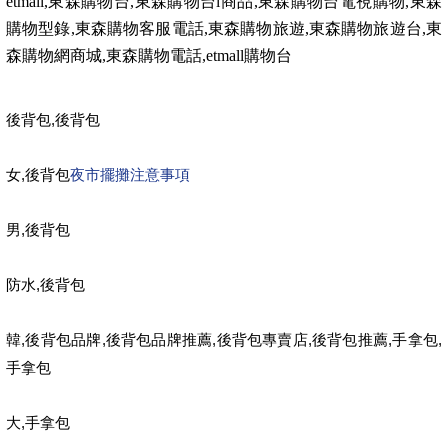
etmall,
東森購物台
,
東森購物台
l
商品
,
東森購物台電視購物
,
東森
購物型錄
,
東森購物客服電話
,
東森購物旅遊
,
東森購物旅遊台
,
東
森購物網商城
,
東森購物電話
,etmall
購物台
,
後背包
後背包
,
夜市擺攤注意事項
女
後背包
,
男
後背包
,
防水
後背包
,
,
,
,
,
,
韓
後背包品牌
後背包品牌推薦
後背包專賣店
後背包推薦
手拿包
手拿包
,
大
手拿包