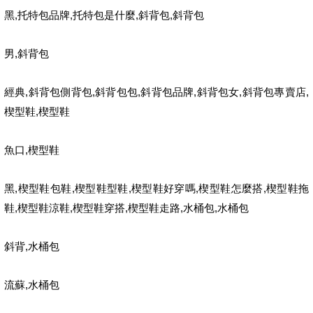
,
,
,
,
黑
托特包品牌
托特包是什麼
斜背包
斜背包
,
男
斜背包
,
,
,
,
,
,
經典
斜背包側背包
斜背包包
斜背包品牌
斜背包女
斜背包專賣店
,
楔型鞋
楔型鞋
,
魚口
楔型鞋
,
,
,
,
,
黑
楔型鞋包鞋
楔型鞋型鞋
楔型鞋好穿嗎
楔型鞋怎麼搭
楔型鞋拖
,
,
,
,
,
鞋
楔型鞋涼鞋
楔型鞋穿搭
楔型鞋走路
水桶包
水桶包
,
斜背
水桶包
,
流蘇
水桶包