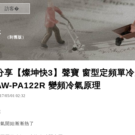
訪客�
清
（
到舊版
）
分享【燦坤快3】聲寶 窗型定頻單冷空
AW-PA122R 變頻冷氣原理
17
/
05
/
01
02
:
32
天氣開始漸漸熱了