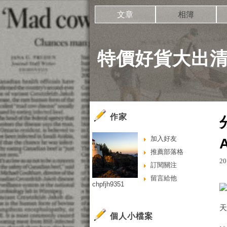
文章
相簿
特價好貨大出
作家
加入好友
推薦部落格
20
訂閱關注
留言給他
chpfjh9351
個人小檔案