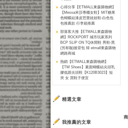
心得分享【ETMALL東森購物網】
【Messa米莎專櫃女鞋】MIT糖果
色蝴蝶結漆皮芭蕾娃娃鞋-白色包
包推薦款 行李箱推薦
部落客大推【ETMALL東森購物
網】ROCKPORT 城市玩家系列
BCP SLIP ON TQ休閒鞋 男鞋-黑
(另有咖)後背包 韓 etmall東森購物
網路商城
熱銷【ETMALL東森購物網】
【TW Shoes】素面蝴蝶結尖頭乳
膠低跟尖頭鞋【K120B3023】短
夾 女 買鞋子便宜
精選文章
我推薦的文章