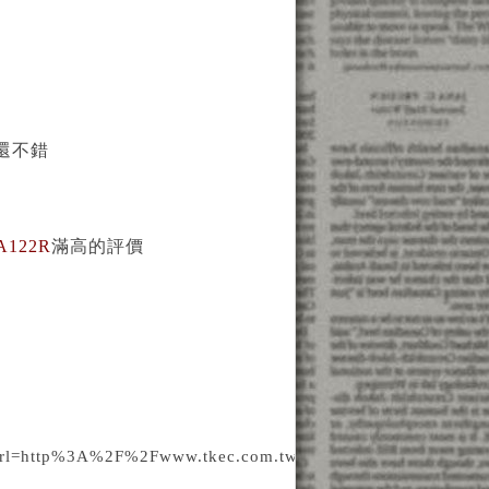
還不錯
122R
滿高的評價
105&url=http%3A%2F%2Fwww.tkec.com.tw%2Fpt.aspx%3Fpi