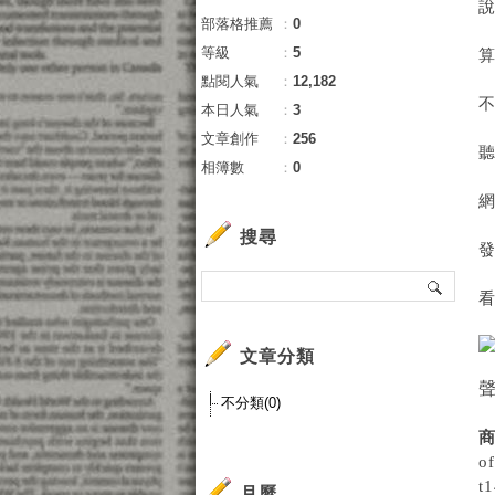
部落格推薦
：
0
等級
：
5
點閱人氣
：
12,182
本日人氣
：
3
文章創作
：
256
相簿數
：
0
搜尋
文章分類
聲
不分類(0)
商
o
t
月曆