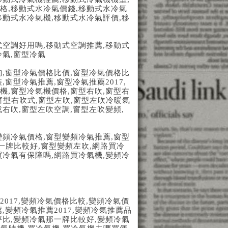
格
,
移動式水冷氣價錢
,
移動式水冷氣
移動式水冷氣機
,
移動式水冷氣評價
,
移
式空調好用嗎
,
移動式空調推薦
,
移動式
冷氣
,
窗型冷氣
詢
,
窗型冷氣價格比價
,
窗型冷氣價格比
裝
,
窗型冷氣推薦
,
窗型冷氣推薦
2017,
機
,
窗型冷氣機價格
,
窗型右吹
,
窗型右
窗型右吹式
,
窗型左吹
,
窗型左吹冷暖氣
或右吹
,
窗型左吹空調
,
窗型左吹變頻
,
變頻冷氣價格
,
窗型變頻冷氣推薦
,
窗型
一牌比較好
,
窗型變頻左吹
,
網路買冷
買冷氣有保障嗎
,
網路買冷氣機
,
變頻冷
2017,
變頻冷氣價格比較
,
變頻冷氣價
薦
,
變頻冷氣推薦
2017,
變頻冷氣推薦品
評比
,
變頻冷氣那一牌比較好
,
變頻冷氣