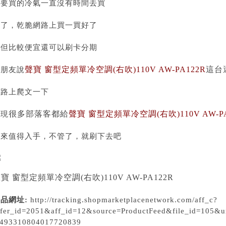
說要買的冷氣一直沒有時間去買
算了，乾脆網路上買一買好了
不但比較便宜還可以刷卡分期
聲寶 窗型定頻單冷空調(右吹)110V AW-PA122R
這台
聽朋友說
網路上爬文一下
很多部落客都給
聲寶 窗型定頻單冷空調(右吹)110V AW-PA
發現
看來值得入手，不管了，就刷下去吧
寶 窗型定頻單冷空調(右吹)110V AW-PA122R
品網址:
http://tracking.shopmarketplacenetwork.com/aff_c?
ffer_id=2051&aff_id=12&source=ProductFeed&file_id=
1493310804017720839