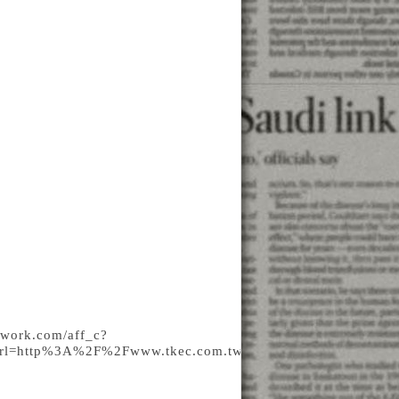
twork.com/aff_c?
105&url=http%3A%2F%2Fwww.tkec.com.tw%2Fpt.aspx%3Fpi