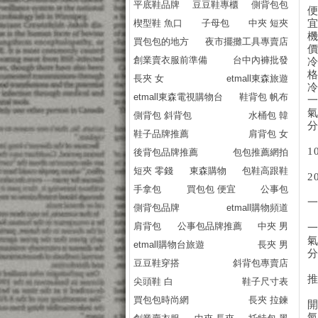
平底鞋品牌
豆豆鞋專櫃
側背包包
楔型鞋 魚口
子母包
中夾 短夾
買包包的地方
夜市擺攤工具專賣店
創業賣衣服前準備
台中內褲批發
長夾 女
etmall東森旅遊
etmall東森電視購物台
鞋背包 帆布
側背包 斜背包
水桶包 韓
鞋子品牌推薦
肩背包 女
1
後背包品牌推薦
包包推薦網拍
短夾 零錢
東森購物
包鞋高跟鞋
2
手拿包
買包包 便宜
公事包
側背包品牌
etmall購物頻道
肩背包
公事包品牌推薦
中夾 男
etmall購物台旅遊
長夾 男
豆豆鞋穿搭
斜背包專賣店
尖頭鞋 白
鞋子尺寸表
買包包時尚網
長夾 拉鍊