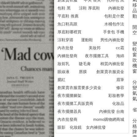
創業賣衣服
中夾 長夾
托特包 黑
包鞋 黑
涼鞋 厚底鞋
內褲批發
平底鞋 推薦
包鞋是什麼
魚口鞋高跟
水桶包作法
厚底鞋哪裡買
手拿包 手機
涼鞋穿搭
運動鞋
男性內褲批發
內衣批發
美妝邦
cc霜
內褲批發商
夜市擺攤工具
海綿
妝前乳
睫毛膏
棉質內褲批發
眼線液
唇膜
創業賣衣服資金
腮紅
眉筆
創業賣衣服需要多少資金
修容
夜市擺攤腳架
彩妝教學
夜市擺攤工具販賣商
化妝品
夜市擺攤器具
內褲批發 台南
內衣批發商
momo購物網商城
眼影
化妝鏡
女內褲批發