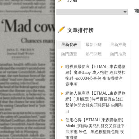
文章排行榜
最新發表
最新回應
最新推薦
熱門瀏覽
熱門回應
熱門推薦
哪裡買最便宜【ETMALL東森購物
網】魔法Baby 成人拖鞋 經典雙扣
拖鞋~sd0084公事包 夜市擺攤注
意事項
網路人氣商品【ETMALL東森購物
網】[ JH嚴選 ]時尚百搭真皮淺口
繫帶休閒女鞋尖頭鞋穿搭 尖頭鞋
白
使用心得【ETMALL東森購物網】
Miaki 涼鞋歐美簡約雙交叉露趾平
底涼拖-米色 - 黑色楔型鞋包鞋 夜
市擺攤