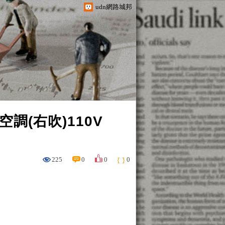
udn網路城邦
調(右吹)110V
225
0
0
0