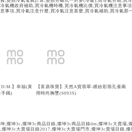
電費
,
變頻冷氣電費計算
,
變頻分離式一對多
(
冷暖
),
買冷氣分期
,
買
買冷氣機政府補助
,
買冷氣機時機
,
買冷氣機比價
,
買冷氣機注意事項
注意事項
,
買冷氣注意什麼
,
買冷氣注意甚麼
,
買冷氣補助
,
買冷氣那
【D.M.】幸福(黃
【富鼎珠寶】天然A貨翡翠-繽紛彩翡孔雀兩
金手鐲)
用時尚胸墜(S093S)
燦坤
,
燦坤
3c,
燦坤
3c
商品目錄
,
燦坤
3c
商品目錄
dm,
燦坤
3c
大賣場
,
錄
,
燦坤
3c
大賣場目錄
2017,
燦坤
3c
大賣場門市
,
燦坤
3c
賣場目錄
,
燦