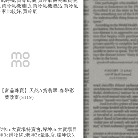
冷氣時機
,
買冷氣機
,
買冷氣機去哪買便
,
,
買冷氣機補助
,
買冷氣機贈品
,
買冷氣
一家比較好
,
買冷氣
【富鼎珠寶】天然A貨翡翠-春帶彩
一葉致富(S119)
燦坤
3c
大賣場特賣會
,
燦坤
3c
大賣場目
坤
3c
購物網
,
燦坤
3c
量販店
,
燦坤快
3,