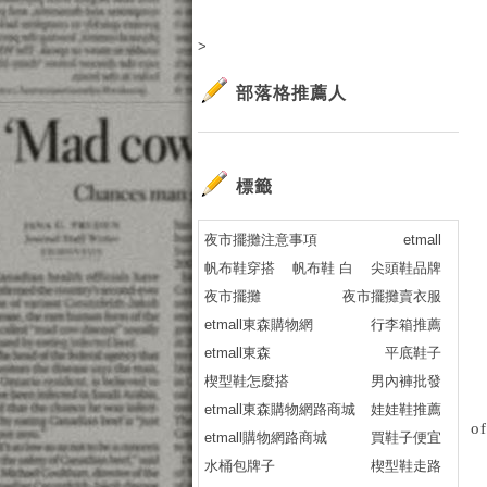
>
部落格推薦人
標籤
夜市擺攤注意事項
etmall
帆布鞋穿搭
帆布鞋 白
尖頭鞋品牌
夜市擺攤
夜市擺攤賣衣服
etmall東森購物網
行李箱推薦
etmall東森
平底鞋子
楔型鞋怎麼搭
男內褲批發
etmall東森購物網路商城
娃娃鞋推薦
o
etmall購物網路商城
買鞋子便宜
水桶包牌子
楔型鞋走路