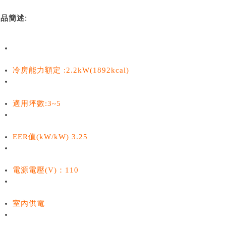
:
商品簡述
冷房能力額定 :2.2kW(1892kcal)
適用坪數:3~5
EER值(kW/kW) 3.25
電源電壓(V)：110
室內供電