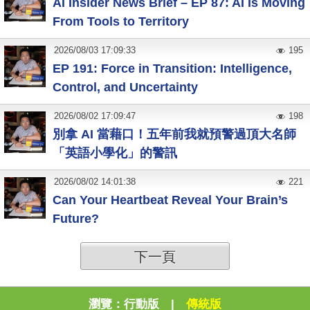
AI Insider News Brief – EP 87: AI Is Moving
From Tools to Territory
2026
/
08
/
03
17:09:33
195
EP 191: Force in Transition: Intelligence,
Control, and Uncertainty
2026
/
08
/
02
17:09:47
198
別拿 AI 當藉口！五年前我就預警過頂大名師
「英語小學化」的警訊
2026
/
08
/
02
14:01:38
221
Can Your Heartbeat Reveal Your Brain’s
Future?
下一頁
瀏覽：
行動版
|
傳統版