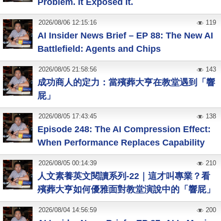
Problem. It Exposed It.
2026
/
08
/
06
12:15:16
119
AI Insider News Brief – EP 88: The New AI
Battlefield: Agents and Chips
2026
/
08
/
05
21:58:56
143
成功商人的定力：當殯葬大亨在教堂遇到「響
屁」
2026
/
08
/
05
17:43:45
138
Episode 248: The AI Compression Effect:
When Performance Replaces Capability
2026
/
08
/
05
00:14:39
210
人文素養英文閱讀系列-22｜這才叫專業？看
殯葬大亨如何優雅面對教堂演說中的「響屁」
2026
/
08
/
04
14:56:59
200