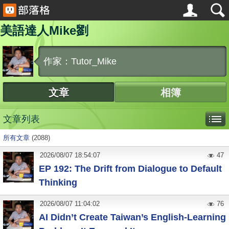
美語達人Mike劉
作家：Tutor_Mike
文章
相簿
文章列表
所有文章
(2088)
2026
/
08
/
07
18:54:07
47
EP 192: The Drift from Dialogue to Default
Thinking
2026
/
08
/
07
11:04:02
76
AI Didn’t Create Taiwan’s English-Learning