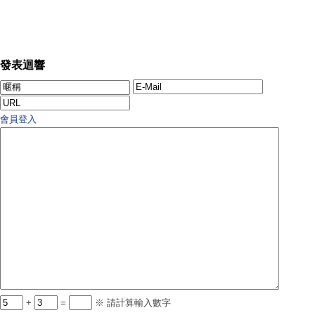
發表迴響
會員登入
+
=
※ 請計算輸入數字