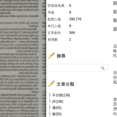
部落格推薦
：
8
等級
：
8
點閱人氣
：
599,770
本日人氣
：
8
文章創作
：
509
相簿數
：
1
搜尋
文章分類
不分類(139)
評(196)
運(65)
絮(50)