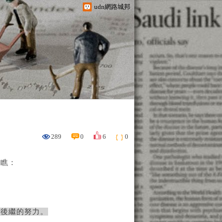
udn網路城邦
289
0
6
0
一瞧：
仆後繼的努力。