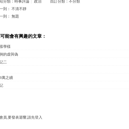
站分類：
時事評論
｜
政治
自訂分類：
不分類
一則：
不清不靜
一則：
無題
你可能會有興趣的文章：
樣學樣
例的虛與偽
記二
69萬之續
記
會員,要發表迴響,請先登入