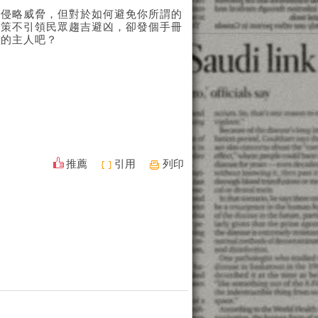
國侵略威脅，但對於如何避免你所謂的
決策不引領民眾趨吉避凶，卻發個手冊
家的主人吧？
推薦
引用
列印