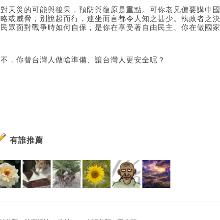
面對天災的可能與後果，預防與復原是重點。可你老兄偏要講中
侵略或威脅，別說起而行，連坐而言都令人知之甚少。執政者之
要民眾面對戰爭時如何自保，是你在享受著自由民主、你在做國
若不，你替台灣人做啥準備、讓台灣人更安全呢？
有誰推薦