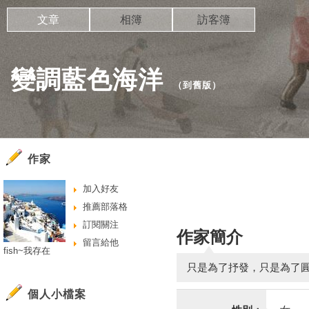
文章
相簿
訪客簿
變調藍色海洋
（
到舊版
）
作家
加入好友
推薦部落格
訂閱關注
作家簡介
留言給他
fish~我存在
只是為了抒發，只是為了
個人小檔案