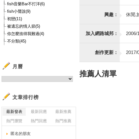
fish音樂Bar不打洋(6)
fish小聲說(9)
興趣：
休閒,
初戀(11)
被遺忘的情人節(5)
加入網路城邦：
2006/1
你怎麼捨得我難過(4)
不分類(45)
創作更新：
2017/0
月曆
推薦人清單
文章排行榜
最新發表
最新回應
最新推薦
熱門瀏覽
熱門回應
熱門推薦
匿名的朋友