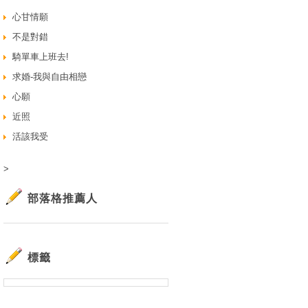
心甘情願
不是對錯
騎單車上班去!
求婚-我與自由相戀
心願
近照
活該我受
>
部落格推薦人
標籤