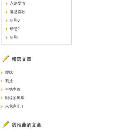
永別愛情
還是喜歡
暗戀3
暗戀2
暗戀
精選文章
曖昧
割捨
半糖主義
斷線的風箏
來我家吧！
我推薦的文章