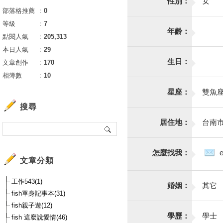
性別：
女
部落格推薦
：
0
等級
：
7
年齡：
點閱人氣
：
205,313
本日人氣
：
29
生日：
文章創作
：
170
相簿數
：
10
星座：
雙魚
搜尋
居住地：
台南
怎麼找我：
文章分類
工作543(1)
婚姻：
其它
fish單身記事本(31)
fish親子遊(12)
學歷：
學士
fish 這麼說愛情(46)