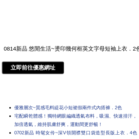
優雅層次~質感毛料緹花小短裙假兩件式內搭褲．2色
宅配瞬乾體感！獨特網眼編織透氣布料，吸濕、快速排汗，
加倍透氣，維持肌膚舒爽，運動間更舒暢！
0702新品 時髦女伶~深V領開襟雙口袋造型長版上衣．4色