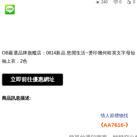
240
0
0
OB嚴選品牌旗艦店：0814新品 悠閒生活~燙印幾何框英文字母短
袖上衣．2色
商品訊息描述:
情人節禮物找
《AA7616-》