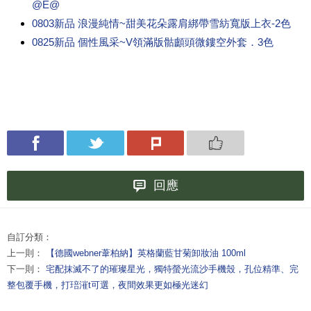
@E@
0803新品 浪漫純情~甜美花朵露肩綁帶雪紡寬版上衣-2色
0825新品 個性風采~V領滿版骷顱頭微鏤空外套．3色
回應
自訂分類：
上一則：
【德國webner葦柏納】英格蘭藍甘菊卸妝油 100ml
下一則：
宅配抹滅不了的璀璨星光，獨特螢光流沙手機殼，孔位精準、完
整包覆手機，打琣漼t可選，夜間效果更如極光迷幻