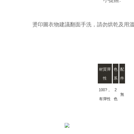
小提醒:
燙印圖衣物建議翻面手洗，請勿烘乾及用溫
材質彈
色
配
性
系
件
100?，
2
無
有彈性
色