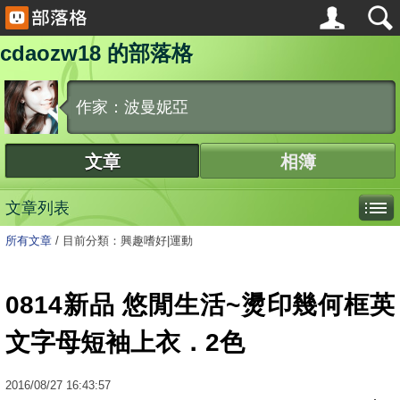
cdaozw18 的部落格
作家：波曼妮亞
文章
相簿
文章列表
所有文章
/
目前分類：興趣嗜好|運動
0814新品 悠閒生活~燙印幾何框英
文字母短袖上衣．2色
2016
/
08
/
27
16:43:57