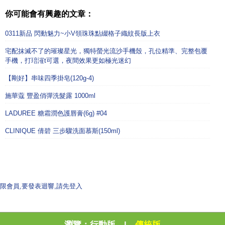
你可能會有興趣的文章：
0311新品 閃動魅力~小V領珠珠點綴格子織紋長版上衣
宅配抹滅不了的璀璨星光，獨特螢光流沙手機殼，孔位精準、完整包覆
手機，打琣漼t可選，夜間效果更如極光迷幻
【剛好】串味四季掛皂(120g-4)
施華蔻 豐盈俏彈洗髮露 1000ml
LADUREE 糖霜潤色護唇膏(6g) #04
CLINIQUE 倩碧 三步驟洗面慕斯(150ml)
限會員,要發表迴響,請先登入
瀏覽：
行動版
|
傳統版