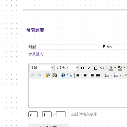
發表迴響
會員登入
字體
文字大小
+
=
※ 請計算輸入數字