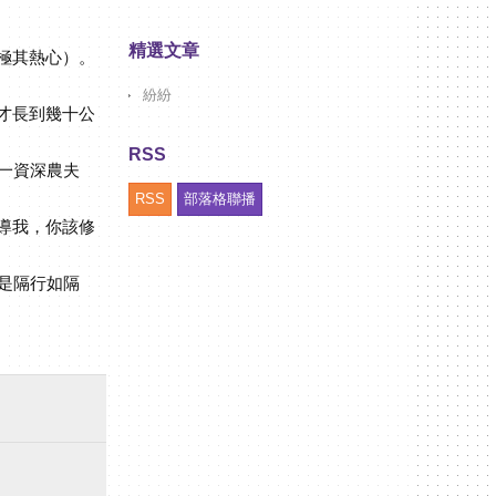
精選文章
極其熱心）。
紛紛
才長到幾十公
RSS
一資深農夫
RSS
部落格聯播
導我，你該修
是隔行如隔