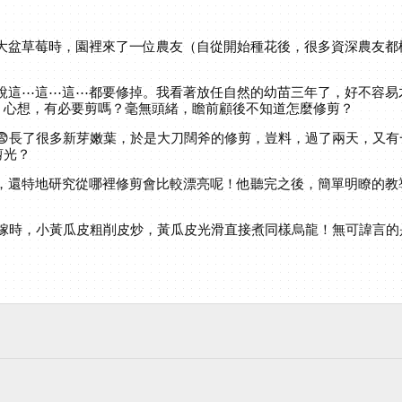
盆草莓時，園裡來了一位農友（自從開始種花後，很多資深農友都
這⋯這⋯這⋯都要修掉。我看著放任自然的幼苗三年了，好不容易
，心想，有必要剪嗎？毫無頭緒，瞻前顧後不知道怎麼修剪？
長了很多新芽嫩葉，於是大刀闊斧的修剪，豈料，過了兩天，又有
剪光？
還特地研究從哪裡修剪會比較漂亮呢！他聽完之後，簡單明瞭的教
嫁時，小黃瓜皮粗削皮炒，黃瓜皮光滑直接煮同樣烏龍！無可諱言的