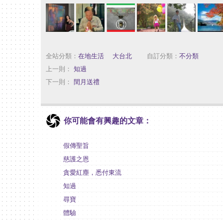
全站分類：
在地生活
｜
大台北
自訂分類：
不分類
上一則：
知過
下一則：
閏月送禮
你可能會有興趣的文章：
假傳聖旨
慈護之恩
貪愛紅塵，悉付東流
知過
尋寶
體驗