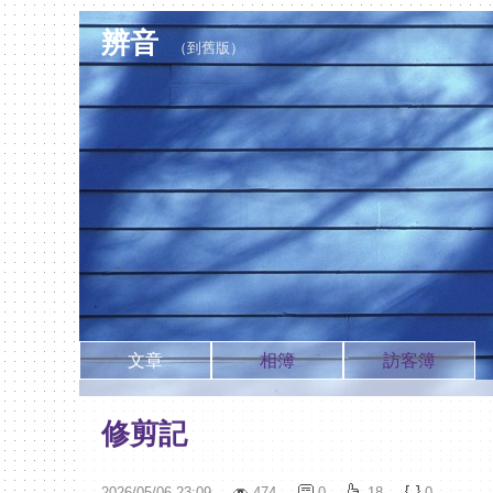
辨音
（
到舊版
）
文章
相簿
訪客簿
修剪記
2026
/
05
/
06
23
:
09
474
0
18
0