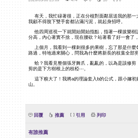
有天，我忙碌著很，正在分植對面鄰居送我的那一大
我顧不得脫下雙手套都沾滿污泥，就起身招呼。
他四周巡視一下就開始開始指點，指著一棵拔樂樹說
分高，內心著實不捨，現在腰砍？站著看了好一會了
上個月，我看到一棵刺很多的果樹，忘了那是什麼
路過，特地過來關心，問我為什麼將新長的枝葉全部
蛤？我看見整個張牙舞爪，亂亂的，以為是該修剪，
剪的是下方樹根上的枝椏⋯。
這下糗大了！我將a的理論套入b的公式，跟小嬸初
山。
回覆
推薦
引用
列印
有誰推薦