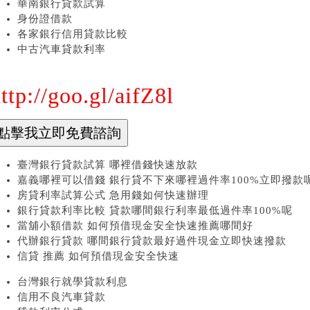
華南銀行貸款試算
身份證借款
各家銀行信用貸款比較
中古汽車貸款利率
ttp://goo.gl/aifZ8l
臺灣銀行貸款試算 哪裡借錢快速放款
嘉義哪裡可以借錢 銀行貸不下來哪裡過件率100%立即撥款
房貸利率試算公式 急用錢如何快速辦理
銀行貸款利率比較 貸款哪間銀行利率最低過件率100%呢
當舖小額借款 如何預借現金安全快速推薦哪間好
代辦銀行貸款 哪間銀行貸款最好過件現金立即快速撥款
信貸 推薦 如何預借現金安全快速
台灣銀行就學貸款利息
信用不良汽車貸款