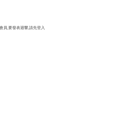
會員,要發表迴響,請先登入