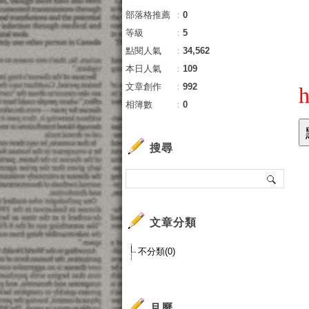
部落格推薦
：
0
等級
：
5
點閱人氣
：
34,562
本日人氣
：
109
文章創作
：
992
h
相簿數
：
0
搜尋
文章分類
不分類(0)
月曆