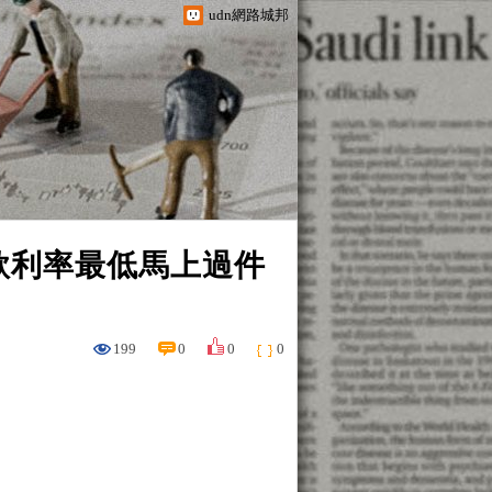
udn網路城邦
款利率最低馬上過件
199
0
0
0