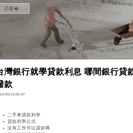
訪客�
台灣銀行就學貸款利息 哪間銀行貸
撥款
16
/
09
/
24
00
:
47
二手車貸款利率
貸款利率公式
沒有工作可以貸款嗎