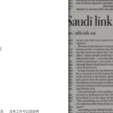
呢
利息
沒有工作可以貸款嗎