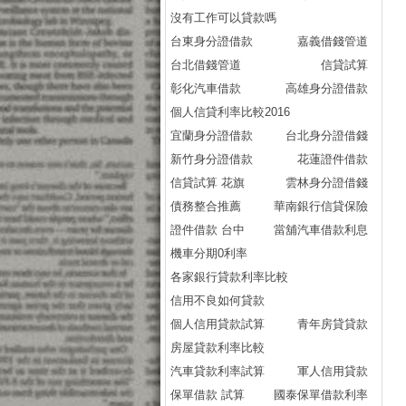
沒有工作可以貸款嗎
台東身分證借款
嘉義借錢管道
台北借錢管道
信貸試算
彰化汽車借款
高雄身分證借款
個人信貸利率比較2016
宜蘭身分證借款
台北身分證借錢
新竹身分證借款
花蓮證件借款
信貸試算 花旗
雲林身分證借錢
債務整合推薦
華南銀行信貸保險
證件借款 台中
當舖汽車借款利息
機車分期0利率
各家銀行貸款利率比較
信用不良如何貸款
個人信用貸款試算
青年房貸貸款
房屋貸款利率比較
汽車貸款利率試算
軍人信用貸款
保單借款 試算
國泰保單借款利率