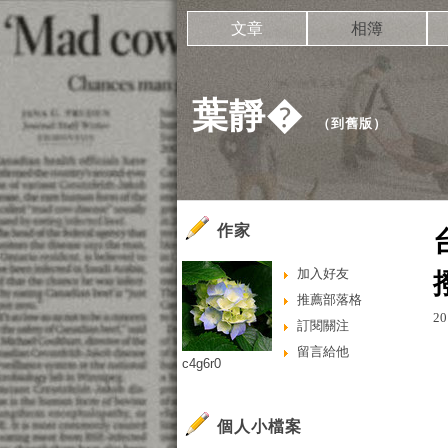
文章
相簿
葉靜�
（
到舊版
）
作家
加入好友
推薦部落格
20
訂閱關注
留言給他
c4g6r0
個人小檔案