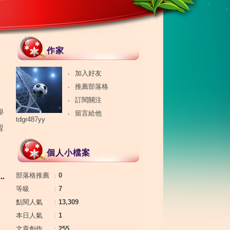
作家
加入好友
推薦部落格
訂閱關注
學
留言給他
tdgr487yy
程
個人小檔案
部落格推薦
：
0
.
等級
：
7
點閱人氣
：
13,309
本日人氣
：
1
文章創作
：
255