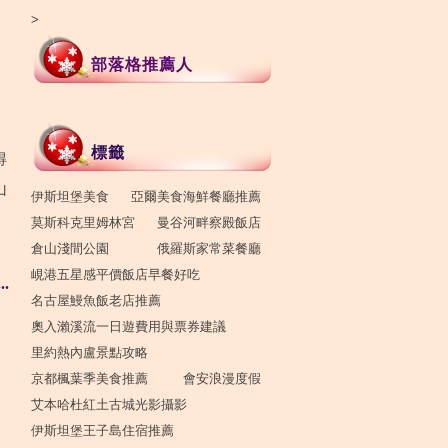
>
部落格推薦人
標籤
得
山
伊斯坦堡美食
亞爾美食海鮮餐廳推薦
莫斯科克里姆林宮
曼谷河畔察殿飯店
倉山淺間公園
俄羅斯家常菜餐廳
峴港五星感平價飯店早餐好吃
.
名古屋鰻魚飯老店推薦
奧入瀨溪流一日遊費用與票券建議
里約熱內盧景點攻略
京都楓葉季美食推薦
會安浪漫度假
艾本哈杜紅土古城光影攝影
伊斯坦堡王子島住宿推薦