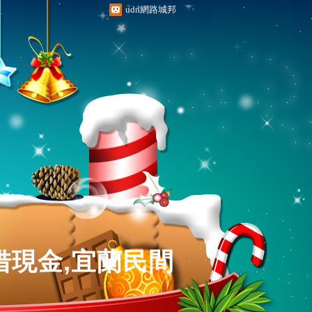
udn網路城邦
借現金,宜蘭民間