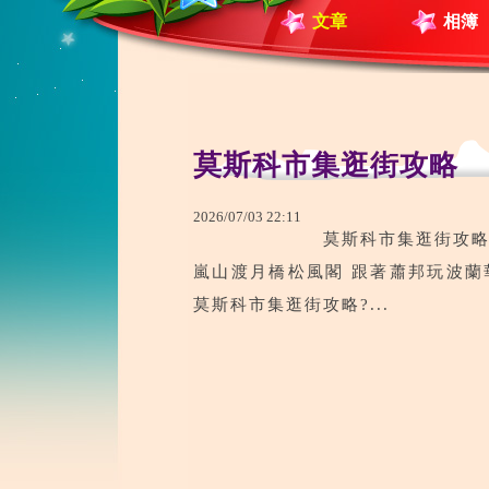
文章
相簿
莫斯科市集逛街攻略
2026
/
07
/
03
22
:
11
莫斯科市集逛街攻略
嵐山渡月橋松風閣 跟著蕭邦玩波蘭華沙
莫斯科市集逛街攻略?...