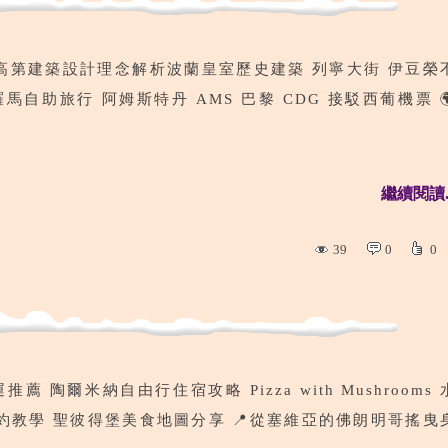
高第建築設計理念解析波蘭皇室歷史建築 列寧大街 伊豆榮
自助旅行 阿姆斯特丹 AMS 巴黎 CDG 接駁西葡機票 
繼續閱讀..
39
0
0
推薦 陶爾米納自由行住宿攻略 Pizza with Mushrooms 
約教學 聖彼得堡美食地圖分享 📍從塞維亞的佛朗明哥搖曳