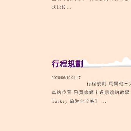
式比較...
行程規劃
2026
/
06
/
19
04
:
47
行程規劃 馬爾他三
車站位置 飛買家網卡過期續約教學 午
Turkey 旅遊全攻略】 ...