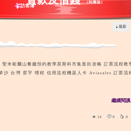
（
到舊版
）
訪客簿
最新
 聖米歇爾山餐廳預約教學莫斯科市集逛街攻略 訂票流程教
 台灣 星宇 哩程 信用流程機器人卡 Aviasales 訂票流
繼續閱讀..
14
0
0