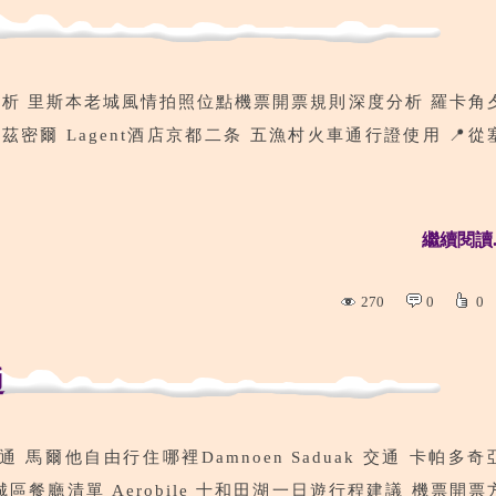
析 里斯本老城風情拍照位點機票開票規則深度分析 羅卡角
密爾 Lagent酒店京都二条 五漁村火車通行證使用 📍從
繼續閱讀..
270
0
0
通
ak交通 馬爾他自由行住哪裡Damnoen Saduak 交通 卡帕多奇
餐廳清單 Aerobile 十和田湖一日遊行程建議 機票開票