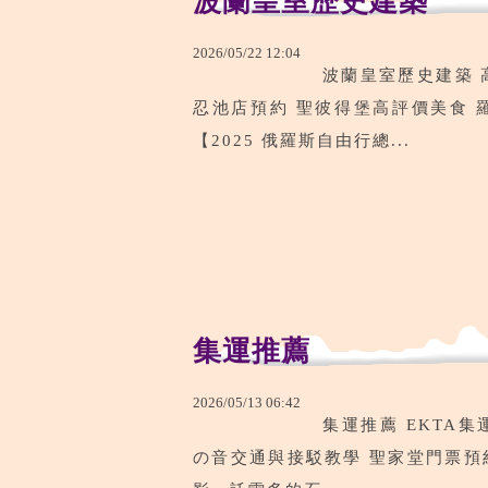
波蘭皇室歷史建築
2026
/
05
/
22
12
:
04
波蘭皇室歷史建築 
忍池店預約 聖彼得堡高評價美食 羅馬
【2025 俄羅斯自由行總...
集運推薦
2026
/
05
/
13
06
:
42
集運推薦 EKTA集運
の音交通與接駁教學 聖家堂門票預