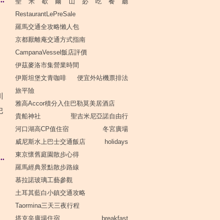
聖米歇爾山必吃餐廳
RestaurantLePreSale
羅馬交通全攻略懶人包
京都厭離庵交通方式指南
CampanaVessel飯店評價
伊茲麥洛市集營業時間
伊斯坦堡文青咖啡
便宜外站機票排法
旅平險
川
雅高Accor積分入住巴勒莫美居酒店
巴
貴船神社
聖吉米尼亞諾自由行
河口湖高CP值住宿
冬宮廣場
威尼斯水上巴士交通飯店
holidays
東京懷舊庭園散步心得
.
羅馬經典景點散步路線
慕拉諾玻璃工藝參觀
土耳其藍白小鎮交通攻略
Taormina三天三夜行程
塔克辛廣場住宿
breakfast