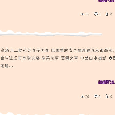
55
0
0
都高瀨川二條苑美食苑美食 巴西里約安全旅遊建議京都高瀨
金澤近江町市場攻略 歐美包車 蒸氣火車 中國山水攝影 �
建...
繼續閱讀..
29
0
0