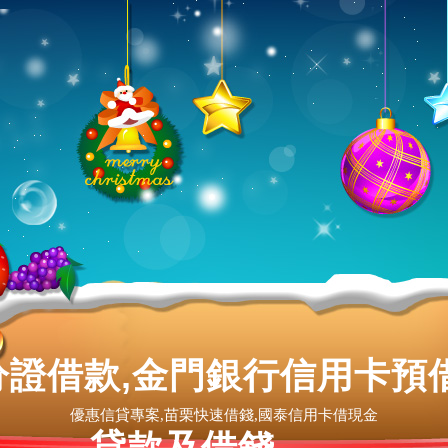
證借款,金門銀行信用卡預
優惠信貸專案,苗栗快速借錢,國泰信用卡借現金
貸款及借錢