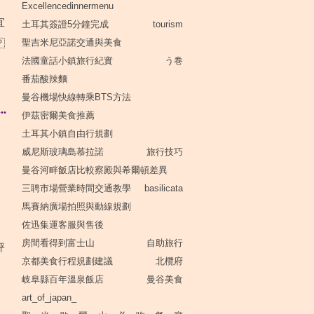
Excellencedinnermenu
宜
土耳其簽證5分鐘完成
tourism
聖吉米尼亞諾交通與美食

法國童話小鎮旅行紀實
う巻
番茄酸辣麵
曼谷機場快線轉乘BTS方法
.
伊茲密爾美食推薦
土耳其小鎮自由行規劃
威尼斯玻璃島慕拉諾
旅行技巧
曼谷河畔飯店比較察殿與希爾頓差異
三聘市場營業時間交通教學
basilicata
馬賽納廣場拍照與動線規劃
佐迅集運客服與售後
房間看得到富士山
自助旅行
評
京都美食行程規劃建議
北欖府
岐阜縣百年溫泉飯店
曼谷美食
art_of_japan_
.