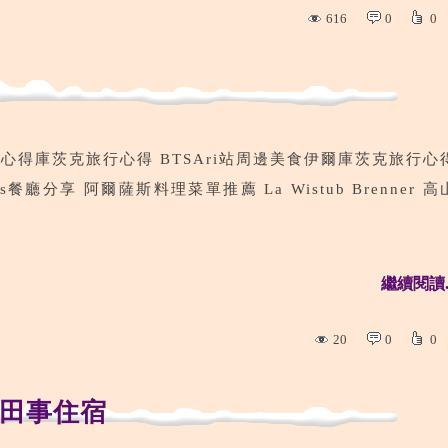
616
0
0
心得庫茨克旅行心得 BTSAri站周邊美食伊爾庫茨克旅行心
廳分享 阿爾薩斯料理菜單推薦 La Wistub Brenner 高
繼續閱讀..
20
0
0
田事住宿