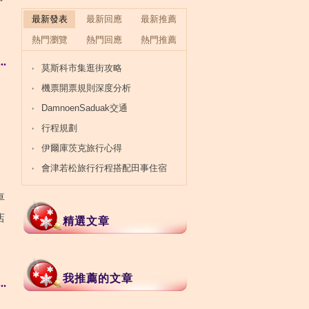
最新發表
最新回應
最新推薦
熱門瀏覽
熱門回應
熱門推薦
.
莫斯科市集逛街攻略
機票開票規則深度分析
DamnoenSaduak交通
行程規劃
伊爾庫茨克旅行心得
會津若松旅行行程搭配田事住宿
車
店
精選文章
我推薦的文章
.