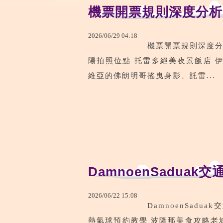
機票開票規則深度分析
2026
/
06
/
29
04
:
18
機票開票規則深度分
陽拍照位點 托雷多絕美夜景飯店 伊茲
維亞的佛朗明哥搖曳身影、託雷...
DamnoenSaduak交
2026
/
06
/
22
15
:
08
DamnoenSadu
熱氣球預約教學 波隆那美食攻略老城區