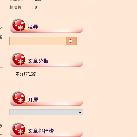
相簿數
：
0
搜尋
夕
塞
文章分類
.
不分類(169)
月曆
亞
文章排行榜
方