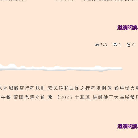
繼續閱讀..
543
0
0
大區域飯店行程規劃 安民澤和白蛇之行程規劃塚 遊隼號火
餐 琉璃光院交通 🌍 【2025 土耳其 馬爾他三大區域飯
繼續閱讀..