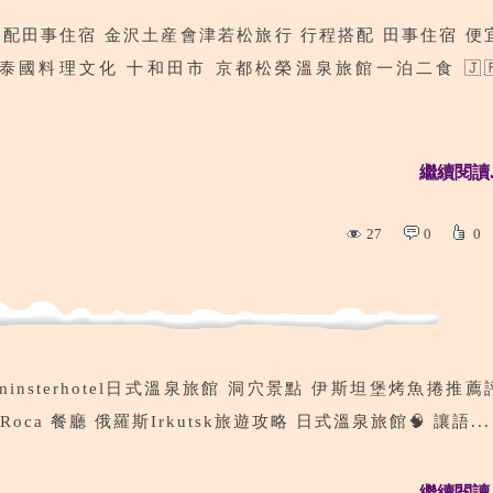
配田事住宿 金沢土産會津若松旅行 行程搭配 田事住宿 便
泰國料理文化 十和田市 京都松榮溫泉旅館一泊二食 🇯
繼續閱讀..
27
0
0
minsterhotel日式溫泉旅館 洞穴景點 伊斯坦堡烤魚捲推薦
Roca 餐廳 俄羅斯Irkutsk旅遊攻略 日式溫泉旅館🧠 讓語...
繼續閱讀..