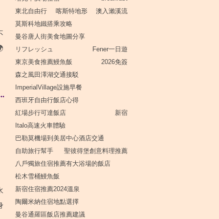
東北自由行
喀斯特地形
澳入瀨溪流
莫斯科地鐵搭乘攻略
不
曼谷唐人街美食地圖分享

リフレッシュ
Fener一日遊
東京美食推薦鰻魚飯
2026免簽
森之風田澤湖交通接駁
ImperialVillage設施早餐
.
西班牙自由行飯店心得
紅場步行可達飯店
新宿
Italo高速火車體驗
巴勒莫機場到美居中心酒店交通
自助旅行幫手
聖彼得堡創意料理推薦
八戶獨旅住宿推薦有大浴場的飯店
松木雪桶鰻魚飯
新宿住宿推薦2024溫泉
水
陶爾米納住宿地點選擇
身
曼谷通羅區飯店推薦建議