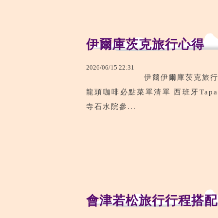
伊爾庫茨克旅行心得
2026
/
06
/
15
22
:
31
伊爾伊爾庫茨克旅行
龍頭咖啡必點菜單清單 西班牙Tapas餐
寺石水院參...
會津若松旅行行程搭配