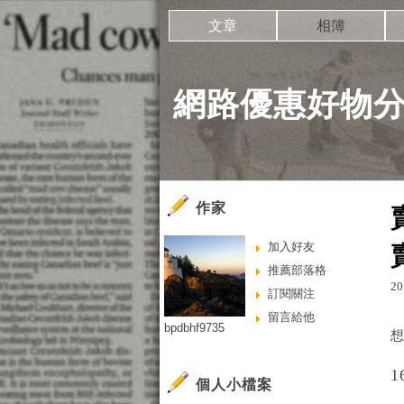
文章
相簿
網路優惠好物
作家
加入好友
推薦部落格
20
訂閱關注
留言給他
bpdbhf9735
1
個人小檔案