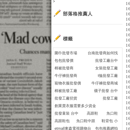
>
1
1
部落格推薦人
1
1
1
1
1
標籤
1
1
1
圍巾批發市場
台南批發商如何找
1
包包批發價
批發工廠台中
1
1
棉被批發商
女裝批發工廠
1
牛仔褲批發商
t恤批發工廠
1
1
寵物衣服批發價
牛仔褲批發商城
1
棉被批發工廠
襪子批發 台中
1
1
批發工廠切貨
批發工廠
1
創業賣衣服需要多少資金
1
1
批發童裝 台中
高跟鞋
魚口鞋
1
高跟鞋包
魚口鞋中跟
鞋背包 小
1
etmall東森電視購物台
包包推薦網拍
1