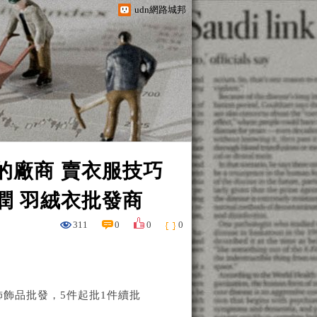
udn網路城邦
的廠商 賣衣服技巧
潤 羽絨衣批發商
311
0
0
0
飾品批發，5件起批1件續批