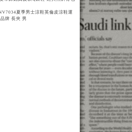
款NV7034夏季男士涼鞋英倫皮涼鞋運
品牌 長夾 男