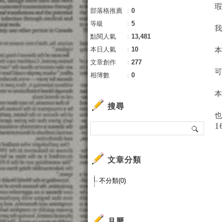
部落格推薦
：
0
等級
：
5
點閱人氣
：
13,481
本日人氣
：
10
文章創作
：
277
相簿數
：
0
搜尋
1
文章分類
不分類(0)
月曆