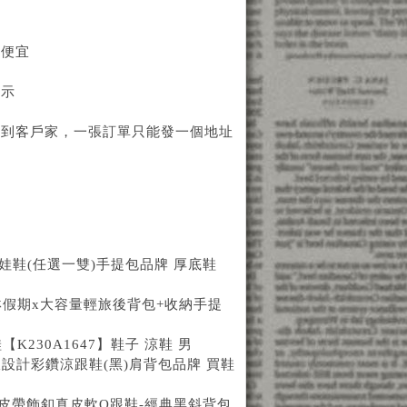
埔便宜
顯示
品到客戶家，一張訂單只能發一個地址
娃鞋(任選一雙)手提包品牌 厚底鞋
瑪德琳假期x大容量輕旅後背包+收納手提
K230A1647】鞋子 涼鞋 男
跟設計彩鑽涼跟鞋(黑)肩背包品牌 買鞋
典雅皮帶飾釦真皮軟Q跟鞋-經典黑斜背包