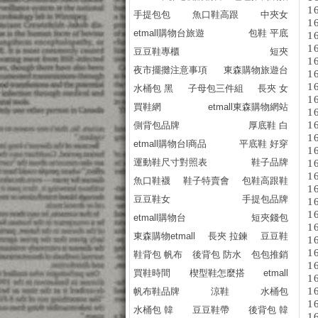
1
手提包包
魚口鞋高跟
中夾女
1
etmall購物台旅遊
包鞋 平底
1
1
豆豆鞋專櫃
短夾
1
夜市擺攤注意事項
東森購物旅遊台
1
1
水桶包 黑
子母包三件組
長夾 女
1
買鞋網
etmall東森購物網站
1
1
側背包品牌
厚底鞋 白
1
etmall購物台l商品
平底鞋 好穿
1
運動鞋尺寸對照表
鞋子品牌
1
1
魚口鞋襪
鞋子特賣會
包鞋高跟鞋
1
豆豆鞋女
手提包品牌
1
1
etmall購物台
短夾錢包
1
東森購物etmall
長夾 拉鍊
豆豆鞋
1
1
鞋背包 帆布
後背包 防水
包包推銷
1
買鞋時間
楔型鞋怎麼搭
etmall
1
1
帆布鞋品牌
涼鞋
水桶包
1
水桶包 韓
豆豆鞋帶
後背包 韓
1