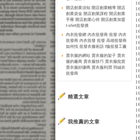
1
開店創業須知 開店創業輔導 開店
1
創業資金 開店創業課程 開店創業
1
手冊 開店創業心得 開店創業加盟
1
t-shirt批發價
1
1
內衣批發網 內衣批發商 批發 內衣
1
批發商 內衣批發 批發 高雄批發商
1
如何找 批發衣服術語 t恤批發工廠
1
1
賣衣服的網站 賣衣服的架子 賣衣
1
服的廠商 賣衣服技巧 賣衣服批貨
1
賣衣服好賺嗎 賣衣服利潤 羽絨衣
1
批發商
1
1
1
1
精選文章
1
1
1
1
1
我推薦的文章
1
1
1