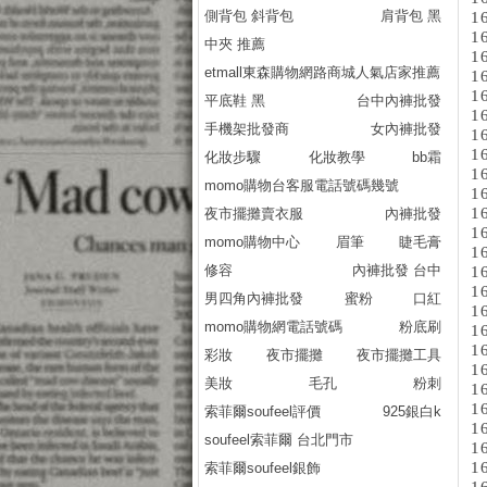
側背包 斜背包
肩背包 黑
1
1
中夾 推薦
1
etmall東森購物網路商城人氣店家推薦
1
1
平底鞋 黑
台中內褲批發
1
手機架批發商
女內褲批發
1
1
化妝步驟
化妝教學
bb霜
1
momo購物台客服電話號碼幾號
1
1
夜市擺攤賣衣服
內褲批發
1
momo購物中心
眉筆
睫毛膏
1
修容
內褲批發 台中
1
1
男四角內褲批發
蜜粉
口紅
1
momo購物網電話號碼
粉底刷
1
1
彩妝
夜市擺攤
夜市擺攤工具
1
美妝
毛孔
粉刺
1
1
索菲爾soufeel評價
925銀白k
1
soufeel索菲爾 台北門市
1
1
索菲爾soufeel銀飾