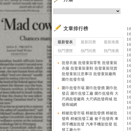
文章排行榜
1
1
1
最新發表
最新回應
最新推薦
1
1
熱門瀏覽
熱門回應
熱門推薦
1
1
批發衣服 批發童裝零售 批發童裝
1
衣服 批發童裝童鞋 批發童裝現貨
1
批發童裝注意事項 批發童裝廠商
1
圍巾批發市場
1
1
圍巾批發市場 圍巾批發價 圍巾批
1
發店 圍巾批發工廠 圍巾批發商 大
1
尺碼批發廠商 大尺碼批發商城 批
1
發商城網
1
1
棉被批發市場 棉被批發價 棉被批
1
發商 棉被批發工廠 被子批發商 車
1
用手機架批發 汽車手機架批發 批
1
發工廠台中