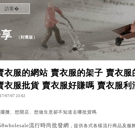
訪客�
分享
（
到舊版
）
賣衣服的網站 賣衣服的架子 賣衣服
賣衣服批貨 賣衣服好賺嗎 賣衣服利
17
/
07
/
07
23
:
02
想擺攤、想開店、想做生意卻不知道去哪批貨嗎
68wholesale流行時尚批發網
，提供各式各樣流行商品及服飾