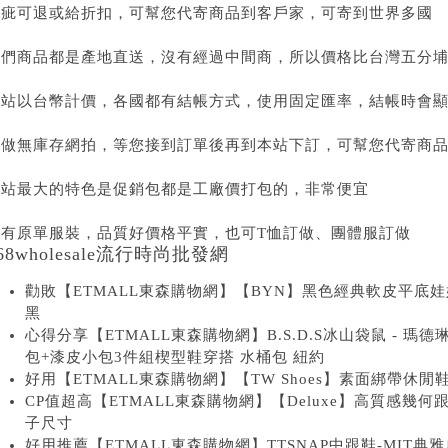
瑕疵可退或給折扣，可幫您代寄商品到客戶家，可寄到世界多國
我們商品都是產地直送，沒有經過中間商，所以價格比台灣五分
本站以台幣計價，各國都有結帳方式，使用固定匯率，結帳時會
可做無庫存網拍，等您接到訂單後再到本站下訂，可幫您代寄商
本站最大的特色是促銷包都是工廠價打包的，非常便宜
也有原單服裝，品質好價格平實，也可T恤訂做、團體服訂做
68wholesale流行時尚批發網
勸敗【ETMALL東森購物網】【BYN】黑色經典軟皮平底娃
黑
心得分享【ETMALL東森購物網】B.S.D.S冰山袋鼠 - 
包+漆皮小包3件組楔型鞋穿搭 水桶包 紐約
好用【ETMALL東森購物網】【TW Shoes】素面綁帶休閒鞋【
CP值超高【ETMALL東森購物網】【Deluxe】高質感幾何
子尺寸
好用推薦【ETMALL東森購物網】TTSNAP中跟鞋-MIT