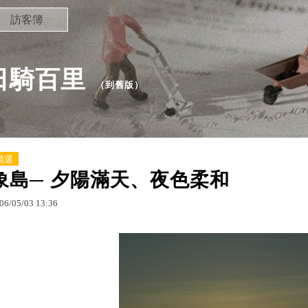
訪客簿
日騎百里
（
到舊版
）
精選
象島─ 夕陽滿天、夜色柔和
06
/
05
/
03
13
:
36