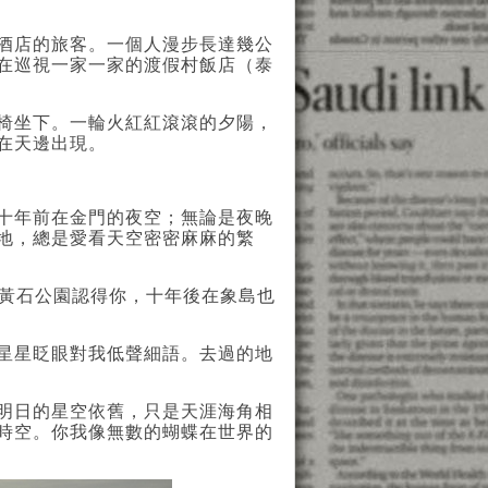
酒店的旅客。一個人漫步長達幾公
在巡視一家一家的渡假村飯店（泰
椅坐下。一輪火紅紅滾滾的夕陽，
在天邊出現。
十年前在金門的夜空；
無論是夜晚
地，總是愛看天空密密麻麻的繁
在黃石公園認得你，十年後在象島也
星星眨眼對我低聲細語。去過的地
明日的星空依舊，只是天涯海角相
時空。你我像無數的蝴蝶在世界的