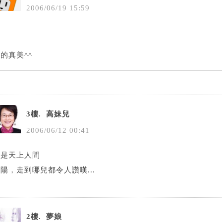
2006
/
06
/
19
15
:
59
^
的真美^^
3樓.
高妹兒
2006
/
06
/
12
00
:
41
真是天上人間
陽，走到哪兒都令人讚嘆...
2樓.
夢娘