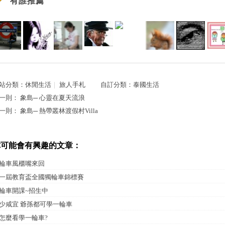
有誰推薦
站分類：
休閒生活
｜
旅人手札
自訂分類：
泰國生活
一則：
象島─ 心靈在夏天流浪
一則：
象島─ 熱帶叢林渡假村Villa
你可能會有興趣的文章：
輪車風櫃嘴來回
一屆教育盃全國獨輪車錦標賽
輪車開課~招生中
少咸宜 爺孫都可學一輪車
怎麼看學一輪車?