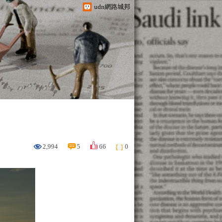
udn網路城邦
2,994
5
66
0