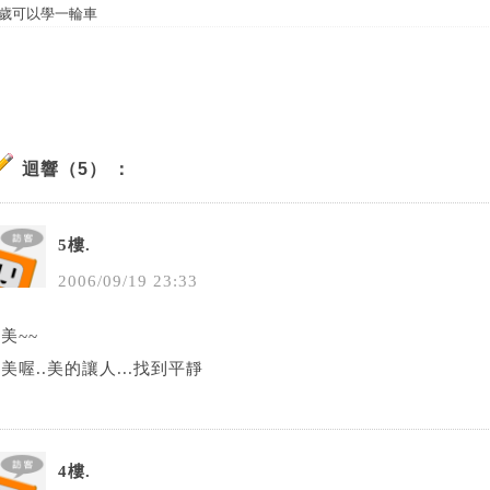
歲可以學一輪車
迴響（5） ：
5樓.
2006
/
09
/
19
23
:
33
美~~
美喔..美的讓人...找到平靜
4樓.