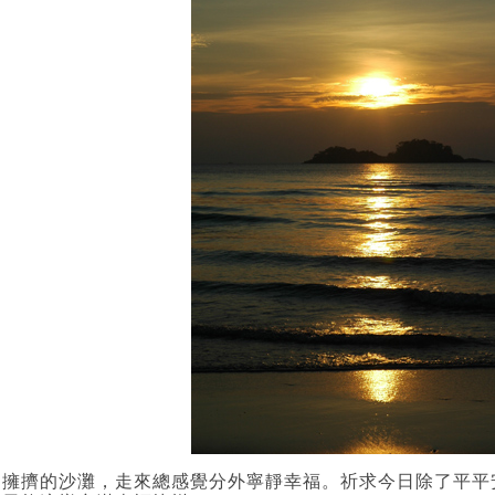
不擁擠的沙灘，走來總感覺分外寧靜幸福。祈求今日除了平平