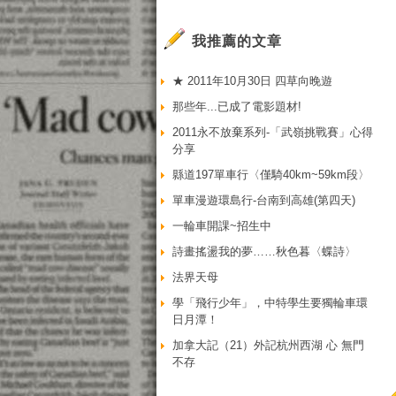
我推薦的文章
★ 2011年10月30日 四草向晚遊
那些年...已成了電影題材!
2011永不放棄系列-「武嶺挑戰賽」心得
分享
縣道197單車行〈僅騎40km~59km段〉
單車漫遊環島行-台南到高雄(第四天)
一輪車開課~招生中
詩畫搖盪我的夢……秋色暮〈蝶詩〉
法界天母
學「飛行少年」，中特學生要獨輪車環
日月潭！
加拿大記（21）外記杭州西湖 心 無門
不存