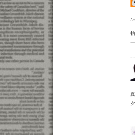
^
拍
夕