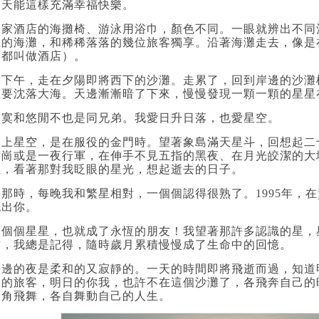
一天能這樣充滿幸福快樂。
每家酒店的海攤椅、游泳用浴巾，顏色不同。一眼就辨出不同
里的海灘，和稀稀落落的幾位旅客獨享。沿著海灘走去，像是
國都叫做酒店）。
這下午，走在夕陽即將西下的沙灘。走累了，回到岸邊的沙灘
正要沈落大海。天邊漸漸暗了下來，慢慢發現一顆一顆的星星
寂寞和悠閒不也是同兄弟。我愛日升日落，也愛星空。
愛上星空，是在服役的金門時。望著象島滿天星斗，回想起二
站崗或是一夜行軍，在伸手不見五指的黑夜、在月光皎潔的大
星，看著那對我眨眼的星光，想起逝去的日子。
從那時，每晚我和繁星相對，一個個認得很熟了。1995年，
認出你。
一個個星星，也就成了永恆的朋友！我望著那許多認識的星，
方，我總是記得，隨時歲月累積慢慢成了生命中的回憶。
海邊的夜是柔和的又寂靜的。一天的時間即將飛逝而過，知道
逢的旅客，明日的你我，也許不在這個沙灘了，各飛奔自己的
一角飛舞，各自舞動自己的人生。