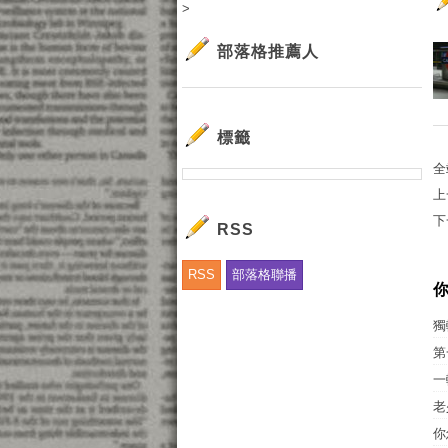
>
部落格推薦人
標籤
全
上
下
RSS
RSS
部落格聯播
獨
第
一
老
你