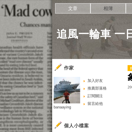
文章
相簿
追風一輪車 一
作家
加入好友
20
推薦部落格
訂閱關注
留言給他
banaaying
個人小檔案