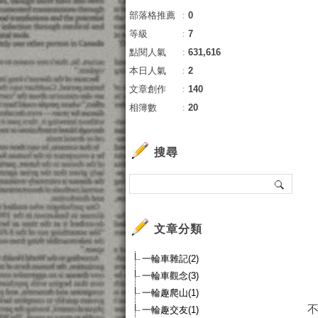
部落格推薦
：
0
等級
：
7
點閱人氣
：
631,616
本日人氣
：
2
文章創作
：
140
相簿數
：
20
搜尋
文章分類
一輪車雜記(2)
一輪車觀念(3)
一輪趣爬山(1)
一輪趣交友(1)