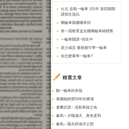
台北 追風一輪車 101年 第四期開
課招生資訊
獨輪車風櫃嘴來回
第一屆教育盃全國獨輪車錦標賽
一輪車開課~招生中
老少咸宜 爺孫都可學一輪車
你怎麼看學一輪車?
精選文章
騎一輪車的幸福
泰國能經營50年的農場
素攀武里~ 清新翠綠之地
象島─ 夕陽滿天、夜色柔和
象島─ 陽光與海洋之戀