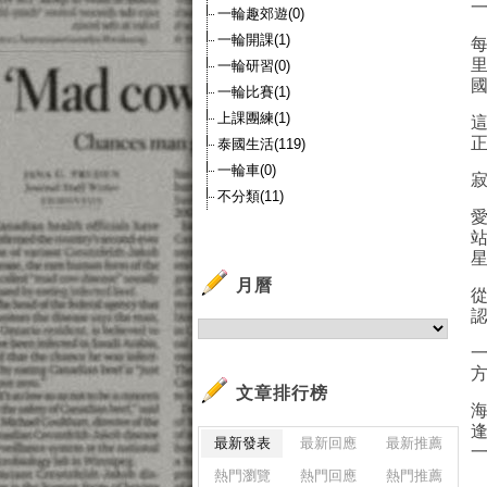
一輪趣郊遊(0)
一輪開課(1)
一輪研習(0)
一輪比賽(1)
上課團練(1)
泰國生活(119)
一輪車(0)
不分類(11)
月曆
文章排行榜
最新發表
最新回應
最新推薦
熱門瀏覽
熱門回應
熱門推薦