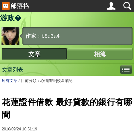
游政�
作家：b8d3a4
文章
相簿
文章列表
所有文章
/
目前分類：心情隨筆|校園筆記
花蓮證件借款 最好貸款的銀行有哪
間
2016
/
09
/
24
10:51:19