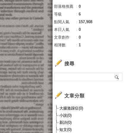
部落格推薦
：
0
等級
：
6
點閱人氣
：
157,908
本日人氣
：
0
文章創作
：
0
相簿數
：
1
搜尋
文章分類
大腸激躁症(0)
小說(0)
新詩(0)
短文(0)