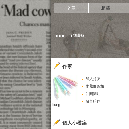
文章
相簿
...
（
到舊版
）
作家
加入好友
推薦部落格
訂閱關注
留言給他
liang
個人小檔案