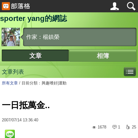
sporter yang的網誌
作家：楊鎮榮
文章
相簿
文章列表
所有文章
/
目前分類：興趣嗜好|運動
一日抵萬金..
2007
/
07
/
14
13:36:40
1678
1
25