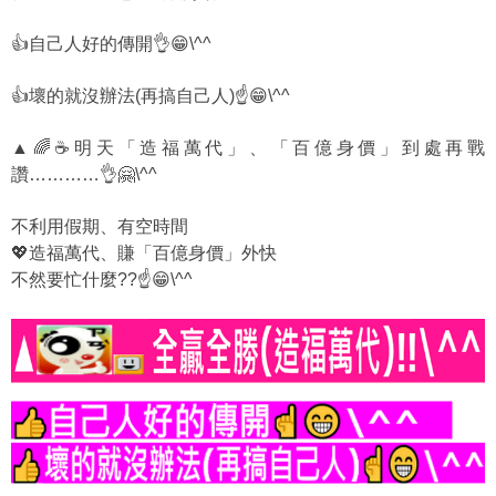
👍自己人好的傳開👌😁\^^
👍壞的就沒辦法(再搞自己人)☝️😁\^^
▲🌈☕明天「造福萬代」、「百億身價」到處再戰
讚…………👌🤗\^^
不利用假期、有空時間
💖造福萬代、賺「百億身價」外快
不然要忙什麼??☝️😁\^^