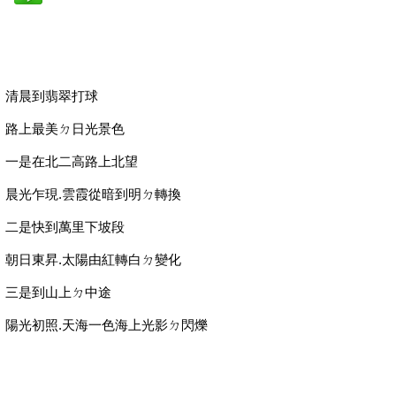
清晨到翡翠打球
路上最美ㄉ日光景色
一是在北二高路上北望
晨光乍現.雲霞從暗到明ㄉ轉換
二是快到萬里下坡段
朝日東昇.太陽由紅轉白ㄉ變化
三是到山上ㄉ中途
陽光初照.天海一色海上光影ㄉ閃爍