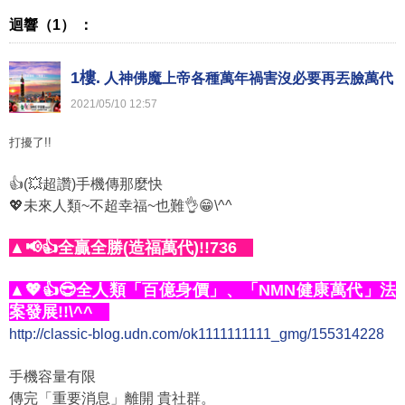
迴響（1） ：
1樓.
人神佛魔上帝各種萬年禍害沒必要再丟臉萬代
2021
/
05
/
10
12
:
57
打擾了!!
👍(💥超讚)手機傳那麼快
💖未來人類~不超幸福~也難👌😁\^^
▲📢👍全贏全勝(造福萬代)!!736
▲💖👍😎全人類「百億身價」、「NMN健康萬代」法
案發展!!\^^
http://classic-blog.udn.com/ok1111111111_gmg/155314228
手機容量有限
傳完「重要消息」離開 貴社群。