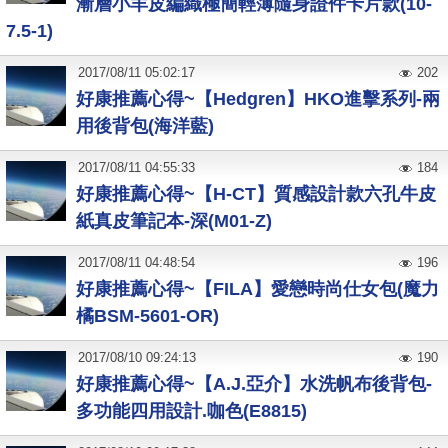
漸層小羊皮編織極簡輕薄隨身證件卡片款(10-
7.5-1)
2017
/
08
/
11
05:02:17
202
好康推薦心得~【Hedgren】HKO進擊系列-兩
用後背包(海洋藍)
2017
/
08
/
11
04:55:33
184
好康推薦心得~【H-CT】質感設計款六孔牛皮
紙真皮筆記本-深(M01-Z)
2017
/
08
/
11
04:48:54
196
好康推薦心得~【FILA】愛戀時尚仕女包(魔力
橘BSM-5601-OR)
2017
/
08
/
10
09:24:13
190
好康推薦心得~【A.J.亞介】水洗帆布後背包-
多功能四用設計.咖色(E8815)