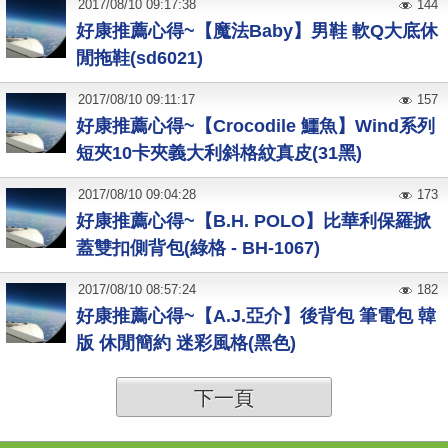
2017
/
08
/
10
09:17:38
144
好康推薦心得~【魔法Baby】男鞋 軟Q大底休
閒拖鞋(sd6021)
2017
/
08
/
10
09:11:17
157
好康推薦心得~【Crocodile 鱷魚】Wind系列
短夾10卡夾義大利斜格紋真皮(31黑)
2017
/
08
/
10
09:04:28
173
好康推薦心得~【B.H. POLO】比華利保羅掀
蓋雙扣側背包(綠格 - BH-1067)
2017
/
08
/
10
08:57:24
182
好康推薦心得~【A.J.亞介】後背包 筆電包 韓
版 休閒簡約 迷彩風格(黑色)
下一頁