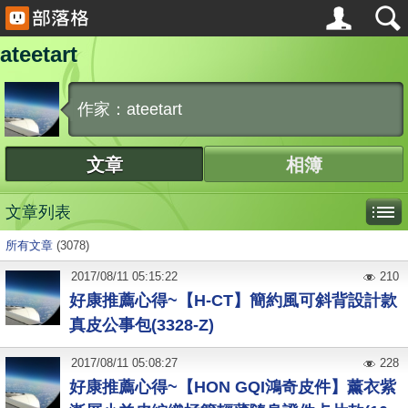
ateetart
作家：ateetart
文章
相簿
文章列表
所有文章
(3078)
2017
/
08
/
11
05:15:22
210
好康推薦心得~【H-CT】簡約風可斜背設計款
真皮公事包(3328-Z)
2017
/
08
/
11
05:08:27
228
好康推薦心得~【HON GQI鴻奇皮件】薰衣紫