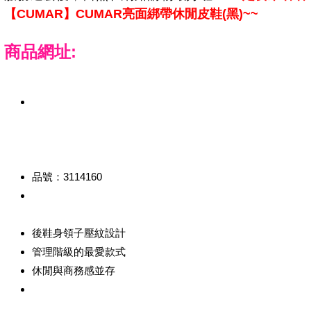
【CUMAR】CUMAR亮面綁帶休閒皮鞋(黑)~~
商品網址:
品號：3114160
後鞋身領子壓紋設計
管理階級的最愛款式
休閒與商務感並存