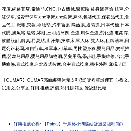
花店,網路花店,泰迪熊,CNC,中古機械,醫療險,終身醫療險,租車,分
紅保單,投資型保單,cnc車床,cnc銑床,麻將,包裝代工,保養品代工,食
品代工,派報,夾報,靠腰墊,汽車窗簾,隔熱膜,遮陽簾,日本代標,日本
代購,旗魚鬆,魚鬆,冰餅,三明治冰餅,金爐,環保金爐,焚化爐,進銷存,
軟體設計,腳臭,易夏貼,止汗劑,按摩床,單人床,雙人床,租腳踏車,田
尾公路花園,租自行車,租單車,租單車,男性塑身衣,嬰兒用品,奶瓶推
薦,嬰幼兒用品,嬰兒用品購物網,嬰兒用品,學步鞋,手機維修,台北手
機維修,泰式按摩,台北泰式按摩,台中泰式按摩,拇指外翻,麻糬老店
【CUMAR】CUMAR亮面綁帶休閒皮鞋(黑)哪裡買最便宜.心得文.
試用文.分享文.好用.推薦.評價.熱銷.開箱文.優缺點比較
好康推薦心得~【Paidal】千鳥格小蝴蝶結舒適樂福鞋(咖)