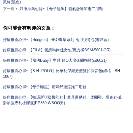
風格(黑色)
下一則：
好康推薦心得~【母子鱷魚】霸氣舒適涼拖二用鞋
你可能會有興趣的文章：
好康推薦心得~【Hedgren】HKO進擊系列-兩用後背包(海洋藍)
好康推薦心得~【FILA】愛戀時尚仕女包(魔力橘BSM-5601-OR)
好康推薦心得~【魔法Baby】男鞋 軟Q大底休閒拖鞋(sd6021)
好康推薦心得~【B.H. POLO】比華利保羅掀蓋雙扣側背包(綠格 - BH-
1067)
好康推薦心得~【母子鱷魚】霸氣舒適涼拖二用鞋
好康推薦心得~【帕瑪斯項級機能鞋】兼具運動鞋、休閒鞋、慢跑鞋-止
滑加強專利橡膠底(PP369-WBOO男)