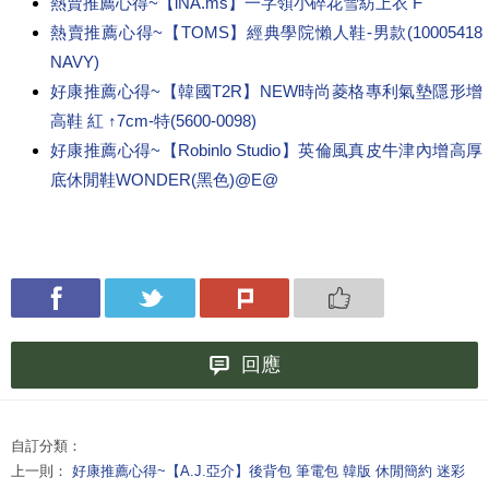
熱賣推薦心得~【iNA.ms】一字領小碎花雪紡上衣 F
熱賣推薦心得~【TOMS】經典學院懶人鞋-男款(10005418
NAVY)
好康推薦心得~【韓國T2R】NEW時尚菱格專利氣墊隱形增
高鞋 紅 ↑7cm-特(5600-0098)
好康推薦心得~【Robinlo Studio】英倫風真皮牛津內增高厚
底休閒鞋WONDER(黑色)@E@
回應
自訂分類：
上一則：
好康推薦心得~【A.J.亞介】後背包 筆電包 韓版 休閒簡約 迷彩