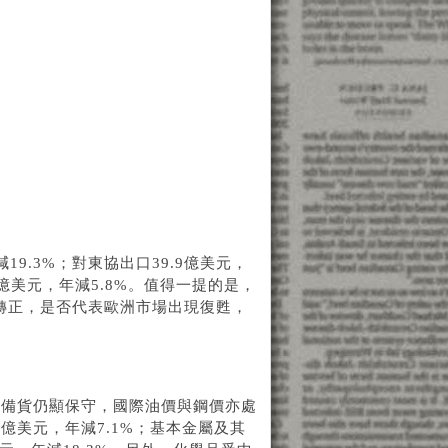
9.3%；對東協出口39.9億美元，
.2億美元，年減5.8%。值得一提的是，
首度轉正，是否代表歐洲市場出現復甦，
戶備貨仍顯保守，國際油價與鋼價亦處
億美元，年減7.1%；基本金屬及其