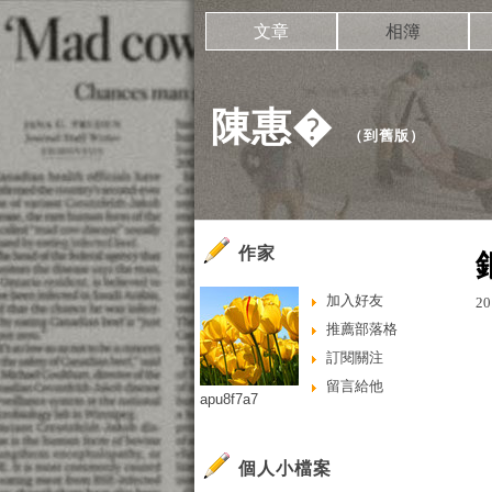
文章
相簿
陳惠�
（
到舊版
）
作家
加入好友
20
推薦部落格
訂閱關注
留言給他
apu8f7a7
個人小檔案