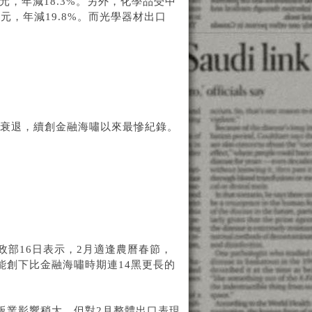
美元，年減18.3%。另外，化學品受中
元，年減19.8%。而光學器材出口
。
位數衰退，續創金融海嘯以來最慘紀錄。
政部16日表示，2月適逢農曆春節，
能創下比金融海嘯時期連14黑更長的
板業影響稍大，但對2月整體出口表現