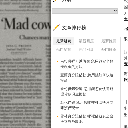
製
國
9
文章排行榜
>
退
最新發表
最新回應
最新推薦
熱門瀏覽
熱門回應
熱門推薦
財
南投哪裡可以借錢 急用錢安全預
借現金的方法
海
宜蘭身分證借款 急用錢如何快速
撥款
新竹借錢管道 急用錢怎麼快速辦
理貸款現金撥款
【
彰化借錢 急用錢哪裡可以快速立
即預借現金
雲林身分證借款 哪裡借錢安全合
法立刻放款呢