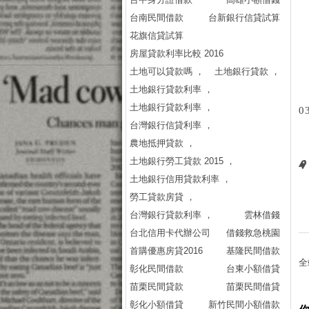
台南民間借款
台新銀行信貸試算
花旗信貸試算
房屋貸款利率比較 2016
土地可以貸款嗎 ，
土地銀行貸款 ，
土地銀行貸款利率 ，
土地銀行貸款利率 ，
0
台灣銀行信貸利率 ，
農地抵押貸款 ，
土地銀行勞工貸款 2015 ，
土地銀行信用貸款利率 ，
勞工貸款房貸 ，
台灣銀行貸款利率 ，
雲林借錢
台北信用卡代辦公司
借錢救急桃園
首購優惠房貸2016
基隆民間借款
全
彰化民間借款
台東小額借貸
苗栗民間貸款
苗栗民間借貸
彰化小額借貸
新竹民間小額借款