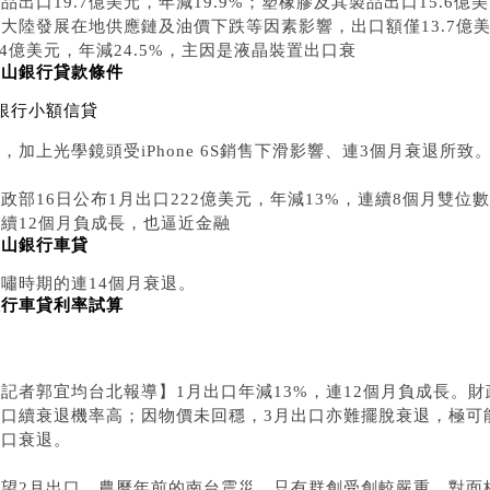
品出口19.7億美元，年減19.9%；塑橡膠及其製品出口15.6億
大陸發展在地供應鏈及油價下跌等因素影響，出口額僅13.7億美
.4億美元，年減24.5%，主因是液晶裝置出口衰
玉山銀行貸款條件
銀行小額信貸
，加上光學鏡頭受iPhone 6S銷售下滑影響、連3個月衰退所致
政部16日公布1月出口222億美元，年減13%，連續8個月雙
連續12個月負成長，也逼近金融
玉山銀行車貸
嘯時期的連14個月衰退。
銀行車貸利率試算
記者郭宜均台北報導】1月出口年減13%，連12個月負成長。財
出口續衰退機率高；因物價未回穩，3月出口亦難擺脫衰退，極可
出口衰退。
展望2月出口，農曆年前的南台震災，只有群創受創較嚴重，對面