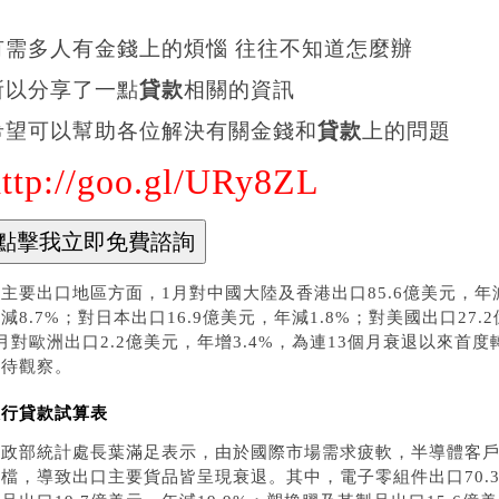
有需多人有金錢上的煩惱 往往不知道怎麼辦
所以分享了一點
貸款
相關的資訊
希望可以幫助各位解決有關金錢和
貸款
上的問題
http://goo.gl/URy8ZL
主要出口地區方面，1月對中國大陸及香港出口85.6億美元，年減1
減8.7%；對日本出口16.9億美元，年減1.8%；對美國出口27
月對歐洲出口2.2億美元，年增3.4%，為連13個月衰退以來
仍待觀察。
銀行貸款試算表
財政部統計處長葉滿足表示，由於國際市場需求疲軟，半導體客
檔，導致出口主要貨品皆呈現衰退。其中，電子零組件出口70.3