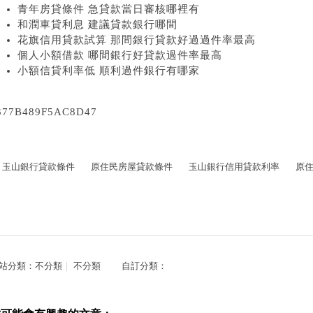
青年房貸條件 急貸款當日審核哪裡有
和潤車貸利息 建議貸款銀行哪間
花旗信用貸款試算 那間銀行貸款好過過件率最高
個人小額借款 哪間銀行好貸款過件率最高
小額信貸利率低 順利過件銀行有哪家
377B489F5AC8D47
玉山銀行貸款條件
原住民房屋貸款條件
玉山銀行信用貸款利率
原
站分類：
不分類
｜
不分類
自訂分類：