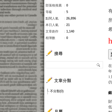
部落格推薦
：
0
等級
：
5
點閱人氣
：
26,896
本日人氣
：
21
文章創作
：
1,140
相簿數
：
0
搜尋
在
年
1
文章分類
不分類(0)
低
月曆