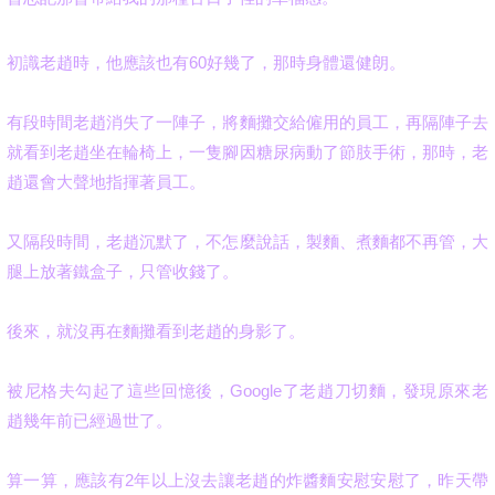
初識老趙時，他應該也有60好幾了，那時身體還健朗。
有段時間老趙消失了一陣子，將麵攤交給僱用的員工，再隔陣子去
就看到老趙坐在輪椅上，一隻腳因糖尿病動了節肢手術，那時，老
趙還會大聲地指揮著員工。
又隔段時間，老趙沉默了，不怎麼說話，製麵、煮麵都不再管，大
腿上放著鐵盒子，只管收錢了。
後來，就沒再在麵攤看到老趙的身影了。
被尼格夫勾起了這些回憶後，Google了老趙刀切麵，發現原來老
趙幾年前已經過世了。
算一算，應該有2年以上沒去讓老趙的炸醬麵安慰安慰了，昨天帶