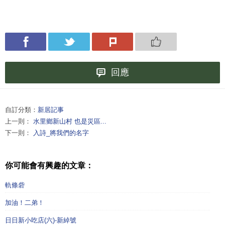
回應
自訂分類：
新居記事
上一則：
水里鄉新山村 也是災區...
下一則：
入詩_將我們的名字
你可能會有興趣的文章：
軌條砦
加油！二弟！
日日新小吃店(六)-新綽號