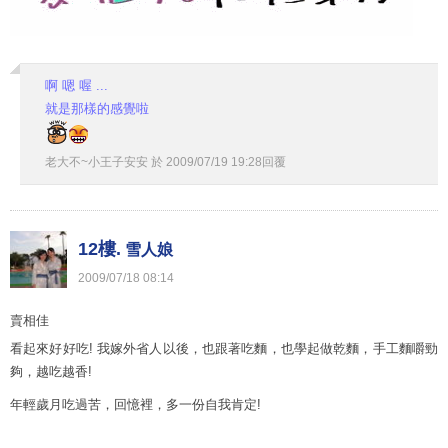
啊 嗯 喔 ...
就是那樣的感覺啦
老大不~小王子安安
於
2009
/
07
/
19
19
:
28
回覆
12樓.
雪人娘
2009
/
07
/
18
08
:
14
賣相佳
看起來好好吃! 我嫁外省人以後，也跟著吃麵，也學起做乾麵，手工麵嚼勁
夠，越吃越香!
年輕歲月吃過苦，回憶裡，多一份自我肯定!