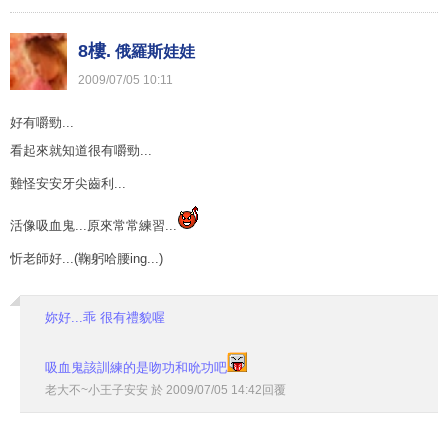
8樓.
俄羅斯娃娃
2009
/
07
/
05
10
:
11
好有嚼勁...
看起來就知道很有嚼勁...
難怪安安牙尖齒利...
活像吸血鬼...原來常常練習...
忻老師好...(鞠躬哈腰ing...)
妳好...乖 很有禮貌喔
吸血鬼該訓練的是吻功和吮功吧
老大不~小王子安安
於
2009
/
07
/
05
14
:
42
回覆