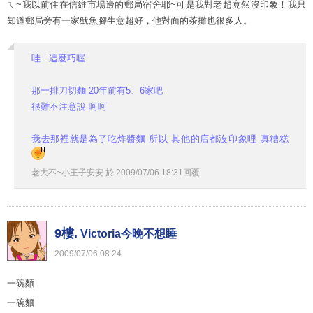
ㄟ~我以前住在信維市場邊的郵局宿舍耶~可是我對老趙竟然沒印象！我只
知道郵局旁有一家魷魚腳生意超好，他對面的茶攤也很多人。
哇...這麼巧喔
那一排刀切麵 20年前有5、6家吧
很難不注意說 呵呵
我去那裡就是為了吃炸醬麵 所以 其他的店都沒印象哩 真糟糕
老大不~小王子安安
於
2009
/
07
/
06
18
:
31
回覆
9樓.
Victoria今晚不想睡
2009
/
07
/
06
08
:
24
一碗麵
一碗麵