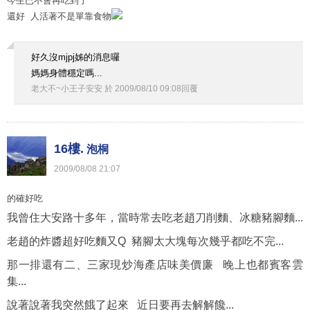
今生已不會再吃到了
還好 人活著不是單靠食物
好久沒mjpj姊的消息囉
媽媽身體穩定嗎...
老大不~小王子安安
於
2009
/
08
/
10
09
:
08
回覆
16樓.
泡桐
2009
/
08
/
08
21
:
07
的確好吃
我曾住大安路十多年，當時常去吃老趙刀削麵、冰糖豬腳麵...
老趙的炸醬超好吃麵又Q 豬腳太大塊每次幾乎都吃不完...
那一排還有二、三家現炒海產店味美價廉 晚上也都賓客雲
集...
說著說著我突然餓了起來 近日要再去解解饞...