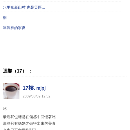
水里鄉新山村 也是災區...
桐
寒流裡的寧夏
迴響（17） ：
17樓.
mjpj
2009
/
08
/
09
12
:
52
吃
最近我也總是在傷感中回憶著吃
那些只有媽媽才做得出來的美食