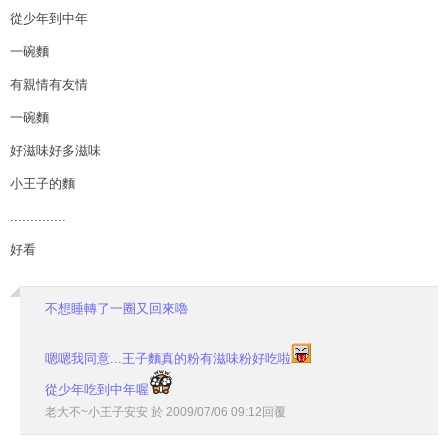
從少年到中年
一碗麵
有親情有友情
一碗麵
好滋味好多滋味
小王子的麵
..............
好看
不想睡轉了一圈又回來嚕
嗯嗯我同意...王子麵真的粉有滋味粉好吃啦
從少年吃到中年喔
老大不~小王子安安
於
2009
/
07
/
06
09
:
12
回覆