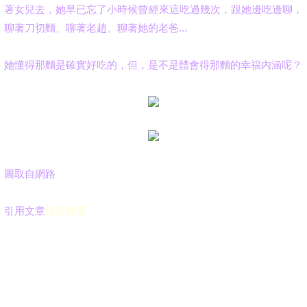
著女兒去，她早已忘了小時候曾經來這吃過幾次，跟她邊吃邊聊，
聊著刀切麵、聊著老趙、聊著她的老爸...
她懂得那麵是確實好吃的，但，是不是體會得那麵的幸福內涵呢？
圖取自網路
引用文章
建安往事