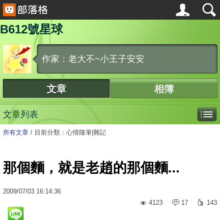
B612號星球
作家：老大不~小王子安安
文章
相簿
文章列表
所有文章
/
目前分類：心情隨筆|雜記
那個麵，就是老趙的那個麵...
2009
/
07
/
03
16:14:36
4123
17
143