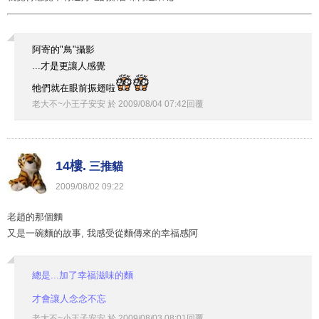
阿寄的"鳥"攝影
...才是更讓人感覺
牠們就在眼前振翅啦
老大不~小王子安安
於
2009
/
08
/
04
07
:
42
回覆
14樓.
三推貓
2009
/
08
/
02
09
:
22
老趙的那個麵
又是一碗麵的故事, 我感受從麵傳來的幸福感阿
總是...加了幸福滋味的麵
才會讓人念念不忘
老大不~小王子安安
於
2009
/
08
/
03
08
:
01
回覆