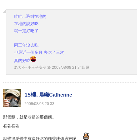
哇哇...遇到在地的
在地的說好吃
就一定好吃了
兩三年沒去吃
但最近一個多月 去吃了三次
真的好吃
老大不~小王子安安
於
2009
/
08
/
08
21
:
34
回覆
15樓.
晨曦Catherine
2009
/
08
/
03
20
:
33
那個麵，就是老趙的那個麵...
看著看著.....
就覺得感覺中有這好吃的麵香味傳過來呢.....