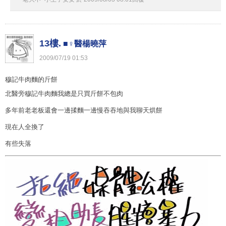
13樓.
■♀醫楊曉萍
2009
/
07
/
19
01
:
53
穆記牛肉麵的斤餅
北醫旁穆記牛肉麵我總是只買斤餅不包肉
多年前老老板還會一邊揉麵一邊慢吞吞地與我聊天烘餅
現在人全換了
有些失落