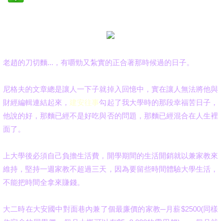
老趙的刀切麵...，有嚼勁又紮實的正合著那時候過的日子。
尼格夫的文章總是讓人一下子就掉入回憶中，實在讓人無法將他與
財經編輯連結起來，
建安往事
勾起了我大學時的那段幸福苦日子，
他說的好，那麵已經不是好吃與否的問題，那麵已經混合在人生裡
面了。
上大學後必須自己負擔生活費，
開學期間的生活開銷就以兼家教來
維持，堅持一週家教不超過三天，因為要留些時間體驗大學生活，
不能把時間全拿來賺錢。
大二時在大安國中對面巷內兼了個最廉價的家教─月薪$2500(同樣