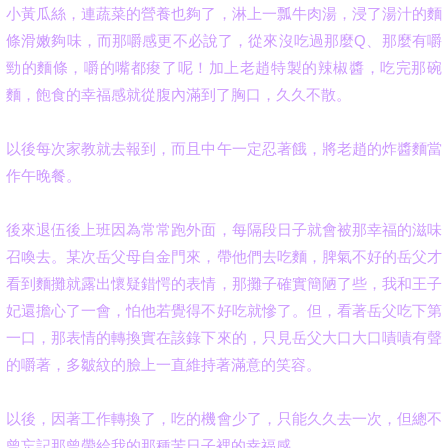
小黃瓜絲，連蔬菜的營養也夠了，淋上一瓢牛肉湯
，浸了湯汁的麵
條滑嫩夠味，而那嚼感更不必說了，從來沒吃過那麼Q、那麼有嚼
勁的麵條，嚼的嘴都痠了呢！
加上老趙特製的辣椒醬，吃完那碗
麵，飽食的幸福感就從腹內滿到了胸口，久久不散。
以後每次家教就去報到，而且中午一定忍著餓，將老趙的炸醬麵當
作午晚餐。
後來退伍後上班因為常常跑外面，每隔段日子就會被那幸福的滋味
召喚去。某次岳父母自金門來，帶他們去吃麵，脾氣不好的岳父才
看到麵攤就露出懷疑錯愕的表情，
那攤子確實簡陋了些，
我和王子
妃還擔心了一會，怕他若覺得不好吃就慘了。但，看著岳父吃下第
一口，那表情的轉換實在該錄下來的，只見岳父大口大口嘖嘖有聲
的嚼著，多皺紋的臉上一直維持著滿意的笑容。
以後，因著工作轉換了，吃的機會少了
，只能久久去一次
，但總不
曾忘記那曾帶給我的那種苦日子裡的幸福感。