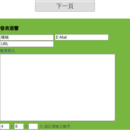
下一頁
發表迴響
會員登入
+
=
※ 請計算輸入數字