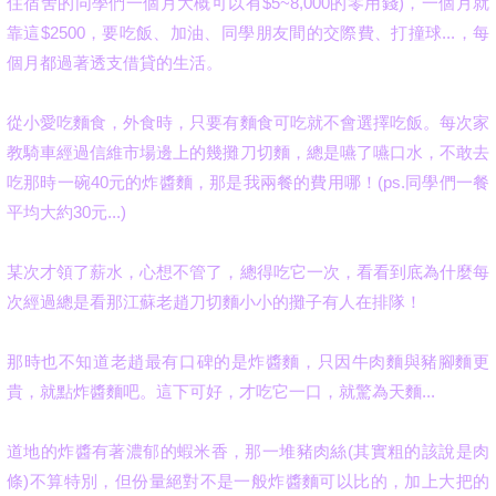
住宿舍的同學們一個月大概可以有$5~8,000的零用錢)，一個月就
靠這$2500，要吃飯、加油、同學朋友間的交際費、打撞球...，每
個月都過著透支借貸的生活。
從小愛吃麵食，外食時，只要有麵食可吃就不會選擇吃飯。
每次家
教騎車經過信維市場邊上的幾攤刀切麵，總是嚥了嚥口水，不敢去
吃那時一碗40元的炸醬麵，那是我兩餐的費用哪！(ps.同學們一餐
平均大約30元...)
某次才領了薪水，心想不管了，總得吃它一次，看看到底為什麼每
次經過總是看那江蘇老趙刀切麵小小的攤子有人在排隊！
那時也不知道老趙最有口碑的是炸醬麵，
只因牛肉麵與豬腳麵更
貴，就點炸醬麵吧。這下可好，才吃它一口，就驚為天麵...
道地的炸醬有著濃郁的蝦米香，那一堆豬肉絲(其實粗的該說是肉
條)不算特別，但份量絕對不是一般炸醬麵可以比的，加上大把的