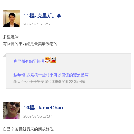
11樓.
克里斯。李
2009
/
07
/
16
12
:
51
多重滋味
有回憶的東西總是最美最難忘的
克里斯有點早熟喔
趁年輕 多累積一些將來可以回憶的豐盛點滴
老大不~小王子安安
於
2009
/
07
/
16
22
:
35
回覆
10樓.
JamieChao
2009
/
07
/
06
17
:
37
自己辛苦賺錢買來的麵忒好吃