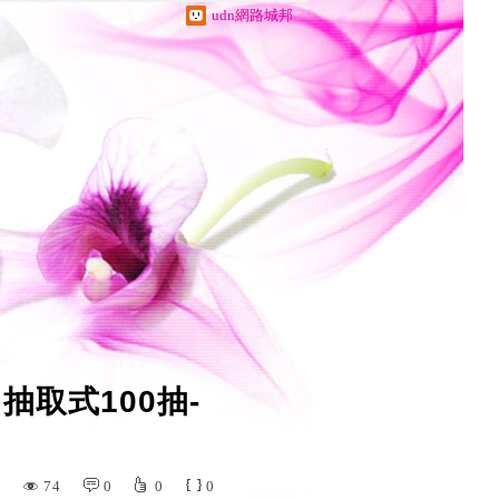
udn網路城邦
抽取式100抽-
74
0
0
0