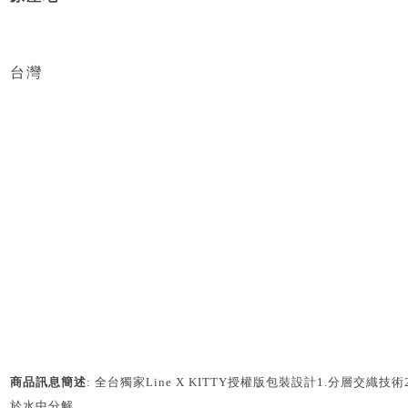
台灣
商品訊息簡述
: 全台獨家Line X KITTY授權版包裝設計1.分層交織技
於水中分解