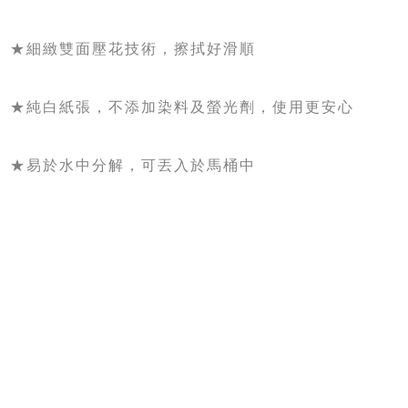
★細緻雙面壓花技術，擦拭好滑順
★純白紙張，不添加染料及螢光劑，使用更安心
★易於水中分解，可丟入於馬桶中