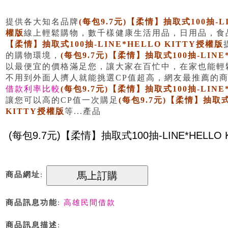
提供各大知名品牌
(每包9.7元)【柔情】抽取式100抽-LI
權版
線上輕鬆購物，數千樣健康生活用品，日用品，食
【柔情】抽取式100抽-LINE*HELLO KITTY授權版
的購物環境，
(每包9.7元)【柔情】抽取式100抽-LINE
以最便宜的價格滿足您，讓大家在百忙中，在家也能輕
不用到外面人擠人就能挑選CP值超高，網友最推薦的
借款利率比較
(每包9.7元)【柔情】抽取式100抽-LINE
讓您可以高的CP值一次購足
(每包9.7元)【柔情】抽取式1
KITTY授權版
等...產品
商品網址
:
商品訊息功能
:
高雄民間借款
商品訊息描述
: