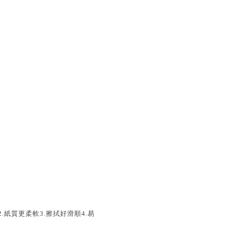
術2.紙質更柔軟3.擦拭好滑順4.易