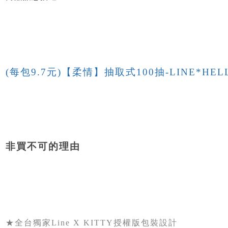
(每包9.7元)【柔情】抽取式100抽-LINE*HEL
非買不可的理由
★全台獨家Line X KITTY授權版包裝設計