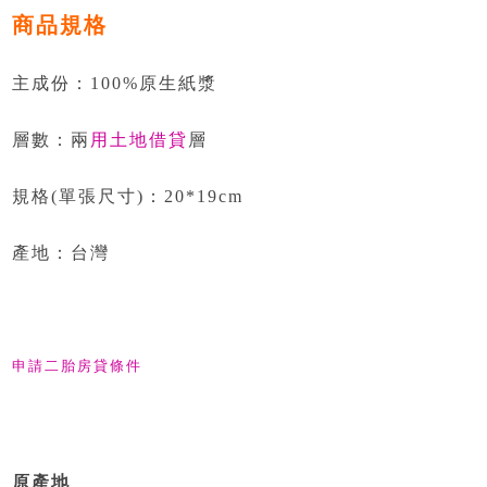
商品規格
主成份：100%原生紙漿
層數：兩
用土地借貸
層
規格(單張尺寸)：20*19cm
產地：台灣
申請二胎房貸條件
原產地