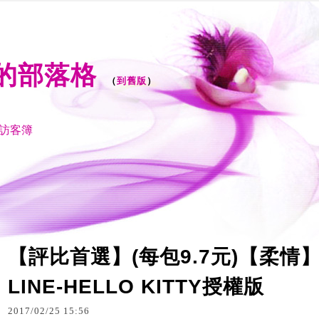
i1 的部落格
（
到舊版
）
訪客簿
【評比首選】(每包9.7元)【柔情】
LINE-HELLO KITTY授權版
2017
/
02
/
25
15
:
56