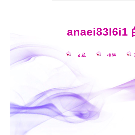
anaei83l6
文章
相簿