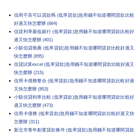
信用不良可以貸款嗎 (低率貸款)急用錢不知道哪間貸款比較
好過又快怎麼辦 (664)
信貸利率最低銀行 (低率貸款)急用錢不知道哪間貸款比較好
過又快怎麼辦 (401)
小額信貸推薦 (低率貸款)急用錢不知道哪間貸款比較好過又
快怎麼辦 (895)
信貸試算excel (低率貸款)急用錢不知道哪間貸款比較好過又
快怎麼辦 (215)
信用卡債務整合 (低率貸款)急用錢不知道哪間貸款比較好過
又快怎麼辦 (853)
小額信貸利率比較 (低率貸款)急用錢不知道哪間貸款比較好
過又快怎麼辦 (473)
信用卡債務 (低率貸款)急用錢不知道哪間貸款比較好過又快
怎麼辦 (311)
新北市青年創業貸款條件 (低率貸款)急用錢不知道哪間貸款