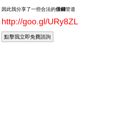
因此我分享了一些合法的
借錢
管道
http://goo.gl/URy8ZL
小額貸款 推薦
小額貸款推薦
小額貸款利率
小額貸款利率
小額貸款公司
小額借貸
小額借款 台北
小額借款 桃園