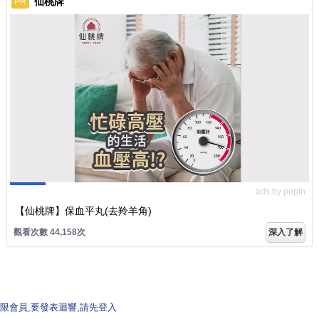
仙桃牌
PR
ads by popIn
【仙桃牌】保血平丸(去羚羊角)
觀看次數 44,158次
深入了解
限會員,要發表迴響,請先登入