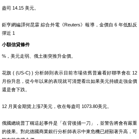
盎司 14.15 美元。
鉅亨網編譯何昆霖 綜合外電《Reuters》報導，金價自 6 年低點反
彈近 1
小額信貸條件
%，美元走弱、俄土衝突推升金價。
花旗 ( (US-C) ) 分析師則表示目前市場依舊普遍看好聯準會在 12
月份升息，從今年以來的表現就可清楚看出如果美元持續走強金價
還是會下跌。
12 月黃金期貨上漲7美元，收在每盎司 1073.80美元。
俄國總統普丁稱這起事件是「在背後捅一刀」，並警告將會有嚴重
的後果。對此德國商業銀行分析師表示中東危機已經顯著升高，可