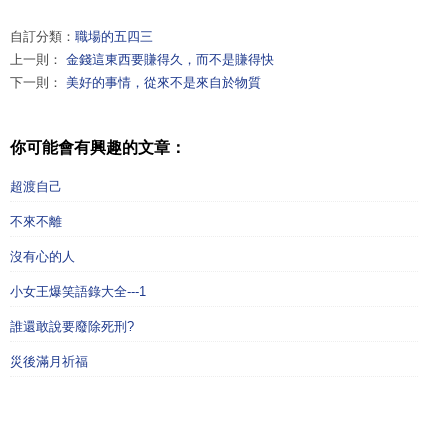
自訂分類：
職場的五四三
上一則：
金錢這東西要賺得久，而不是賺得快
下一則：
美好的事情，從來不是來自於物質
你可能會有興趣的文章：
超渡自己
不來不離
沒有心的人
小女王爆笑語錄大全---1
誰還敢說要廢除死刑?
災後滿月祈福