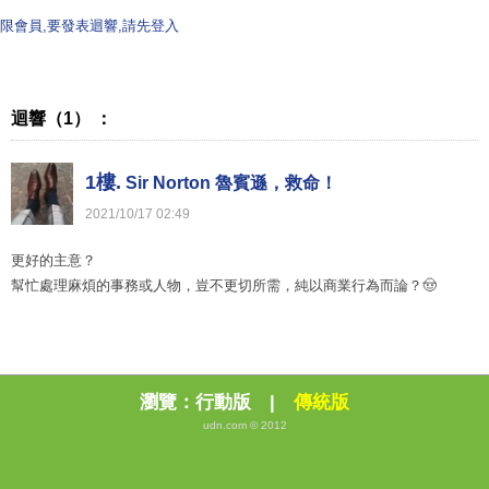
限會員,要發表迴響,請先登入
迴響（1） ：
1樓.
Sir Norton 魯賓遜，救命！
2021
/
10
/
17
02
:
49
更好的主意？
幫忙處理麻煩的事務或人物，豈不更切所需，純以商業行為而論？🤠
瀏覽：
行動版
|
傳統版
udn.com © 2012