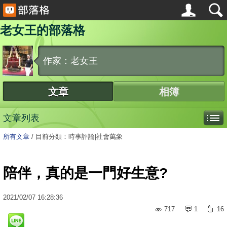
老女王的部落格
作家：老女王
文章
相簿
文章列表
所有文章
/
目前分類：時事評論|社會萬象
陪伴，真的是一門好生意?
2021
/
02
/
07
16:28:36
717
1
16