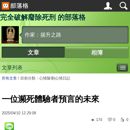
完全破解廢除死刑 的部落格
作家：揚升之路
文章
相簿
文章列表
所有文章
/
目前分類：心情隨筆|心情日記
一位瀕死體驗者預言的未來
2025
/
04
/
10
12:29:08
174
0
0