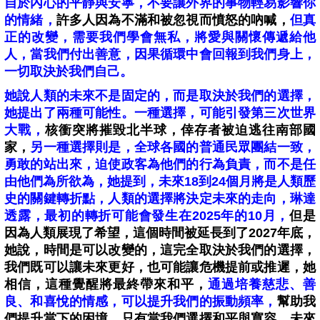
自於內心的平靜與安寧，不要讓外界的事物輕易影響你
的情緒，
許多人因為不滿和被忽視而憤怒的吶喊，
但真
正的改變，需要我們學會無私，將愛與關懷傳遞給他
人，當我們付出善意，因果循環中會回報到我們身上，
一切取決於我們自己。
她說人類的未來不是固定的，而是取決於我們的選擇，
她提出了兩種可能性。一種選擇，可能引發第三次世界
大戰，
核衝突將摧毀北半球，倖存者被迫逃往南部國
家，
另一種選擇則是，全球各國的普通民眾團結一致，
勇敢的站出來，迫使政客為他們的行為負責，
而不是任
由他們為所欲為，她提到，未來18到24個月將是人類歷
史的關鍵轉折點，人類的選擇將決定未來的走向，琳達
透露，最初的轉折可能會發生在2025年的10月，
但是
因為人類展現了希望，這個時間被延長到了2027年底，
她說，時間是可以改變的，這完全取決於我們的選擇，
我們既可以讓未來更好，也可能讓危機提前或推遲，她
相信，這種覺醒將最終帶來和平，
通過培養慈悲、善
良、和喜悅的情感，可以提升我們的振動頻率，
幫助我
們提升當下的困境，只有當我們選擇和平與寬容，未來