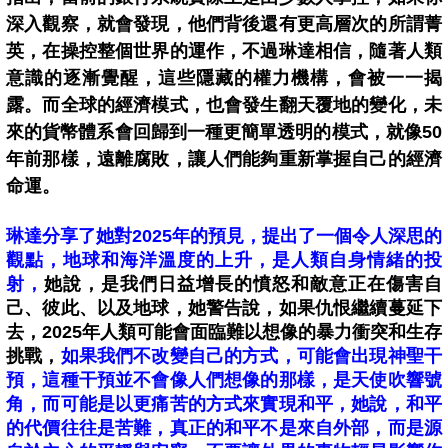
深入觀察，就會發現，他們背後還有更高層次的所謂菁
英，在操控整個世界的運作，不過琳達相信，隨著人類
意識的逐漸覺醒，這些隱藏的權力機構，會被一一揭
露。而全球的經濟模式，也會發生翻天覆地的變化，未
來的貨幣體系會回歸到一種更簡單透明的模式，就像50
年前那樣，遠離腐敗，讓人們能夠重新掌握自己的經濟
命運。
琳達分享了她對2025年的預見，提出了一個令人深思的
觀點，地球和海洋溫度的上升，是人類自身情緒的投
射，
她說，是我們日益增長的憤怒和敵意正在傷害自
己、彼此、以及地球，她警告說，如果仇恨繼續蔓延下
去，2025年人類可能會面臨難以想像的暴力衝突和生存
挑戰，
如果我們不改變自己的方式，可能會出現神聖干
預，這種干預並不會像人們想像的那樣，是天使吹響號
角，而可能是以更痛苦的方式來實現和平，她說，和平
的代價往往是苦難，真正的和平不是來自外部，而是源