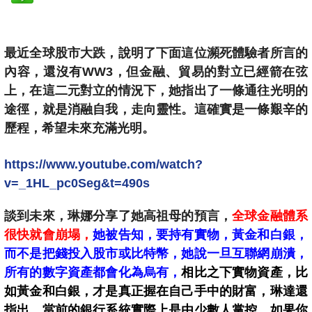
最近全球股市大跌，說明了下面這位瀕死體驗者所言的
內容，還沒有WW3，但金融、貿易的對立已經箭
在弦
上，在這二元對立的情況下，她指出了一條通往光明的
途徑，就是消融自我，走向靈性。這確實是一條艱辛的
歷程，希望未來充滿光明。
https://www.youtube.com/watch?
v=_1HL_pc0Seg&t=490s
談到未來，琳娜分享了她高祖母的預言，
全球金融體系
很快就會崩塌，
她被告知，要持有實物，黃金和白銀，
而不是把錢投入股市或比特幣，她說一旦互聯網崩潰，
所有的數字資產都會化為烏有，
相比之下實物資產，比
如黃金和白銀，才是真正握在自己手中的財富，琳達還
指出，當前的銀行系統實際上是由少數人掌控，如果你