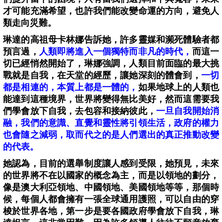
才可能充滿希望，也許我們能改變命運的方向，避免人
類走向災難。
琳達的高祖母卡林娜告訴她，許多靈媒和瀕死體驗者都
預言過，
人類即將進入一個獨特而非凡的時代，
而這一
切已經悄然開始了，琳娜強調，人類目前面臨的最大挑
戰就是自我，在天堂的經歷，讓她深刻的體會到，
一切
都是相連的，本質上都是一體的，
如果地球上的人類也
能達到這種境界，世界將變得無比美好，然而這需要我
們學會放下自我，去包容和接納彼此，
一旦自我開始消
融，我們的意識、直覺和靈性將引領生活，政府的權力
也會隨之減弱，取而代之的是人們選出的真正推動改變
的代表。
她認為，目前的選舉制度讓人感到受限，她預見，未來
的世界將不在以國家的概念為主，而是以領地的劃分，
像是澳大利亞領地、中國領地、美國領地等等，那個時
候，每個人都會擁有一張全球通用護照，可以自由的穿
梭於世界各地，第一步是要各國政府學會放下自我，琳