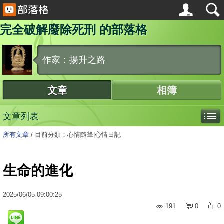
完全破解廢除死刑 的部落格
作家：揚升之路
文章
相簿
文章列表
所有文章
/
目前分類：心情隨筆|心情日記
生命的進化
2025
/
06
/
05
09:00:25
191
0
0