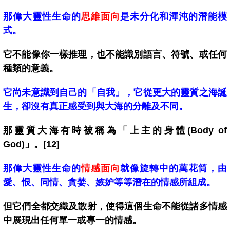
那偉大靈性生命的
思維面向
是未分化和渾沌的潛能模
式。
它不能像你一樣推理，也不能識別語言、符號、或任何
種類的意義。
它尚未意識到自己的「自我」，
它從更大的靈質之海誕
生，卻沒有真正感受到與大海的分離及不同。
那靈質大海有時被稱為「上主的身體(Body of
God)」。[12]
那偉大靈性生命的
情感面向
就像旋轉中的萬花筒，
由
愛、恨、同情、貪婪、嫉妒等等潛在的情感所組成。
但它們全都交織及散射，
使得這個生命不能從諸多情感
中展現出任何單一或專一的情感。