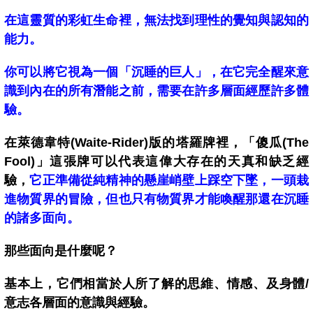
在這靈質的彩虹生命裡，無法找到理性的覺知與認知的
能力。
你可以將它視為一個「沉睡的巨人」，
在它完全醒來意
識到內在的所有潛能之前，需要在許多層面經歷許多體
驗。
在萊德韋特(Waite-Rider)版的塔羅牌裡，
「傻瓜(The
Fool)」這張牌可以代表這偉大存在的天真和缺乏經
驗，
它正準備從純精神的懸崖峭壁上踩空下墜，一頭栽
進物質界的冒險，
但也只有物質界才能喚醒那還在沉睡
的諸多面向。
那些面向是什麼呢？
基本上，它們相當於人所了解的
思維、情感、及身體/
意志各層面的意識與經驗。