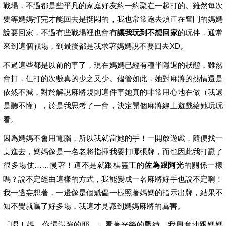
戰場，不過都是些平凡的家庭好友約一約聚在一起打的。雖然每次
要等媽媽打完才能回去是挺悶的，我也常常跑去煩正在奮鬥的媽媽
說要回家，不過有些戰場裡也會有
讓我玩到不想回家
的玩伴，通常
來到這個戰場，到最後都是我求著媽媽說不要回去XD。
不過這些都是以前的事了，現在媽媽已經有種半隱退的狀態，雖然
會打，但打的次數真的少之又少。儘管如此，她對麻將的熱情還是
依然不減，對於解說麻將規則這件事她真的非常用心地在做（我還
是聽不懂），於是我思考了一會，決定開個麻將線上遊戲給她玩玩
看。
因為媽媽不會用電腦，所以我就當她的手！一開啟遊戲，隨便找一
桌進去，媽媽像是一名老將指揮我要打哪張牌，而也因此我打贏了
很多場仗……慢著！這不是就跟棋靈王的
佐為跟阿光
的關係一樣
嗎？說不定經由這樣的方式，我能變成一名麻將好手也說不定啊！
我一邊妄想著，一邊像是個魁儡一樣照著媽媽的指示出牌，結果不
知不覺就贏了好多場，我這才見識到媽媽麻將的厲害。
「喂！媽，你還滿強的耶。」看著光榮的戰績，我興奮地跟媽媽