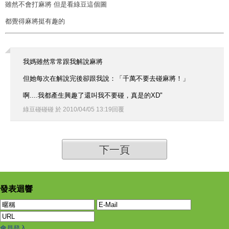
雖然不會打麻將 但是看綠豆這個圖
都覺得麻將挺有趣的
我媽雖然常常跟我解說麻將
但她每次在解說完後卻跟我說：「千萬不要去碰麻將！」
啊....我都產生興趣了還叫我不要碰，真是的XD"
綠豆碰碰碰
於
2010
/
04
/
05
13
:
19
回覆
下一頁
發表迴響
會員登入