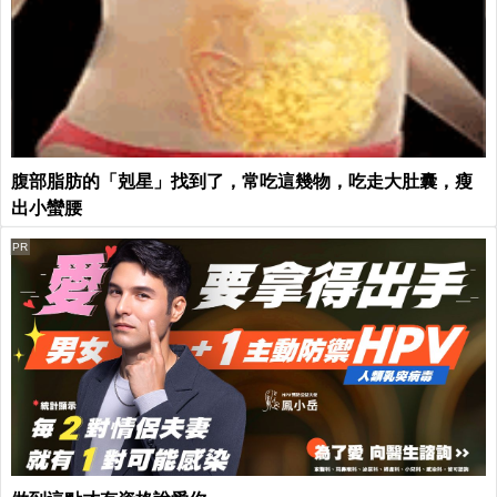
腹部脂肪的「剋星」找到了，常吃這幾物，吃走大肚囊，瘦
出小蠻腰
PR