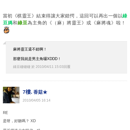
當初《棋靈王》結束得讓大家錯愕，這回可以再出一個以
綠
豆媽
和
綠豆
為主角的《（麻）將靈王》或《麻將魂》啦！
麻將靈王還不錯啊！
那麼我就是男主角囉XDDD！
綠豆碰碰碰
於
2010
/
04
/
11
15
:
03
回覆
7樓.
香菇★
2010
/
04
/
05
16
:
14
RE
是呀，好聽嗎？ XD