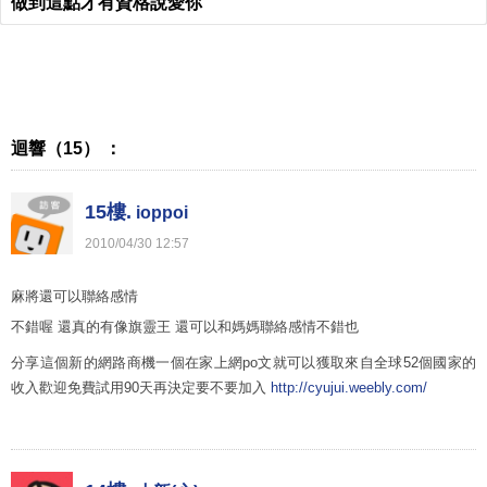
做到這點才有資格說愛你
迴響（15） ：
15樓.
ioppoi
2010
/
04
/
30
12
:
57
麻將還可以聯絡感情
不錯喔 還真的有像旗靈王 還可以和媽媽聯絡感情不錯也
分享這個新的網路商機一個在家上網po文就可以獲取來自全球52個國家的
收入歡迎免費試用90天再決定要不要加入
http://cyujui.weebly.com/