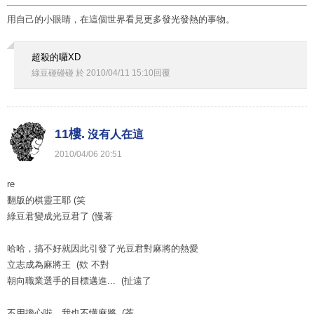
用自己的小眼睛，在這個世界看見更多發光發熱的事物。
超殺的囉XD
綠豆碰碰碰
於
2010
/
04
/
11
15
:
10
回覆
11樓.
沒有人在這
2010
/
04
/
06
20
:
51
re
翻版的棋靈王耶 (笑
綠豆君變成光豆君了 (慢著
哈哈，搞不好就因此引發了光豆君對麻將的熱愛
立志成為麻將王 (欸 不對
朝向職業選手的目標邁進... (扯遠了
不用擔心啦，我也不懂麻將 (茶