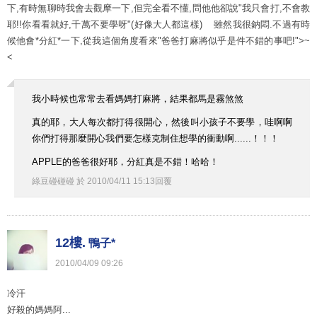
下,有時無聊時我會去觀摩一下,但完全看不懂,問他他卻說"我只會打,不會教
耶!!你看看就好,千萬不要學呀"(好像大人都這樣) 雖然我很鈉悶.不過有時
候他會*分紅*一下,從我這個角度看來"爸爸打麻將似乎是件不錯的事吧!">~
<
我小時候也常常去看媽媽打麻將，結果都馬是霧煞煞
真的耶，大人每次都打得很開心，然後叫小孩子不要學，哇啊啊
你們打得那麼開心我們要怎樣克制住想學的衝動啊......！！！
APPLE的爸爸很好耶，分紅真是不錯！哈哈！
綠豆碰碰碰
於
2010
/
04
/
11
15
:
13
回覆
12樓.
鴨子*
2010
/
04
/
09
09
:
26
冷汗
好殺的媽媽阿...