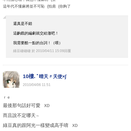
這年代不懂麻將並不可恥 (拍肩 (你夠了
還真是不錯
這齣戲的編劇就交給澈吧！
我需要酷一點的台詞！（喂）
綠豆碰碰碰
於
2010
/
04
/
11
15
:
09
回覆
10樓.
ﾟ晴天〃天使×∫
2010
/
04
/
06
11
:
51
ｒｅ
最後那句話好可愛
XD
而且說不定哪天
～
綠豆真的跟阿光一樣變成高手唷
XD