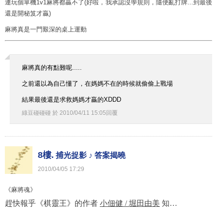
連玩個單機1v1麻將都贏不了(好啦，我承認沒學規則，隨便亂打牌...到最後
還是開秘笈才贏)
麻將真是一門艱深的桌上運動
麻將真的有點難呢.....
之前還以為自己懂了，在媽媽不在的時候就偷偷上戰場
結果最後還是求救媽媽才贏的XDDD
綠豆碰碰碰
於
2010
/
04
/
11
15
:
05
回覆
8樓.
捕光捉影 ♪ 答案揭曉
2010
/
04
/
05
17
:
29
《麻將魂》
趕快報乎《棋靈王》的作者
小佃健
/
堀田由美
知…