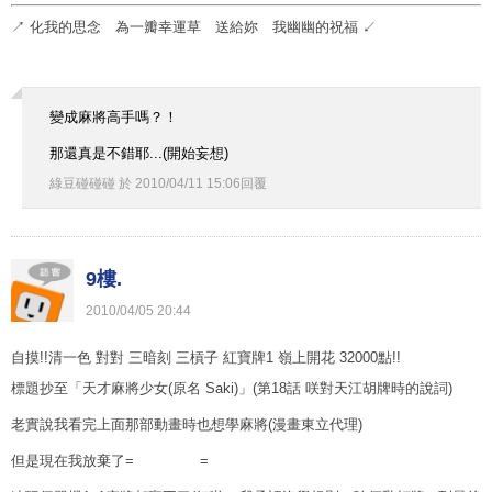
↗ 化我的思念 為一瓣幸運草 送給妳 我幽幽的祝福 ↙
變成麻將高手嗎？！
那還真是不錯耶...(開始妄想)
綠豆碰碰碰
於
2010
/
04
/
11
15
:
06
回覆
9樓.
2010
/
04
/
05
20
:
44
自摸!!清一色 對對 三暗刻 三槓子 紅寶牌1 嶺上開花 32000點!!
標題抄至「天才麻將少女(原名 Saki)」(第18話 咲對天江胡牌時的說詞)
老實說我看完上面那部動畫時也想學麻將(漫畫東立代理)
但是現在我放棄了= =