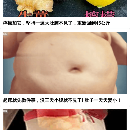
檸檬加它，堅持一週大肚腩不見了，重新回到45公斤
PR
起床就先做件事，沒三天小腹就不見了! 肚子一天天變小！
PR