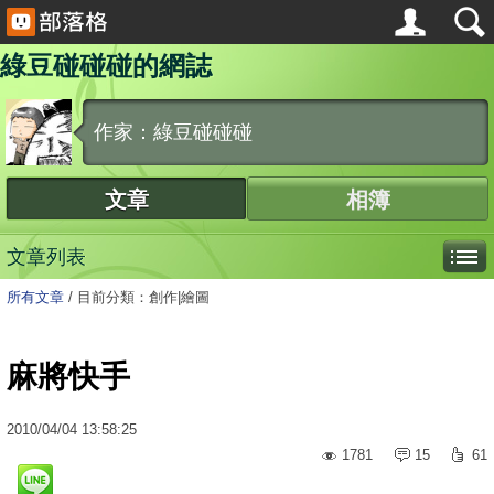
綠豆碰碰碰的網誌
作家：綠豆碰碰碰
文章
相簿
文章列表
所有文章
/
目前分類：創作|繪圖
麻將快手
2010
/
04
/
04
13:58:25
1781
15
61