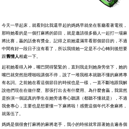
今天一早起床，就看到比我還早起的媽媽早就坐在客廳看著電視，
那時她看的是一個打麻將的節目，就是邀請很多藝人一起打一場麻
將比賽，贏的話會有獎金。記得之前她還滿常看那個節目的，不過
中間有好一段日子沒有看了，所以我猜她一定是不小心轉到後想要
跟
舊情人
相處一下。
起初她看得入神，嘴巴閉得緊緊的，直到我走到她身旁坐下，她的
嘴巴就突然批哩啪啦講個不停，說了一堆我根本就聽不懂的麻將專
有名詞。之前她在看這個節目的時候也是一樣，一直不斷地跟我解
說他們現在在做什麼、那張打出去有什麼用、為什麼會贏，我當然
是扮演一個認真的學生在她旁邊專心聽講（都聽不懂就是），不過
我會專心，主要也是想要懂一下麻將啦！感覺這個年代不會麻將，
就落伍了。
媽媽是個很會打麻將的麻將老手，我小的時候就常跟著她去遍各個