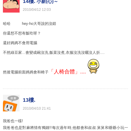
14樓.
小新(心)～
2010
/
04
/
12
12
:
03
哈哈 hey-ho大哥說的沒錯
你還想不想有飯吃呀？
還好媽媽不會用電腦
不然綠豆家...會變成碗沒洗,飯菜沒煮,衣服沒洗沒曬沒人折....
「人椅合體」....
然後電腦前面媽媽會和椅子
13樓.
2010
/
04
/
10
21
:
41
我爸也一樣!
我爸爸也是對麻將情有獨鍾!!每次過年時,他都會和叔叔.舅舅和爺爺小玩一