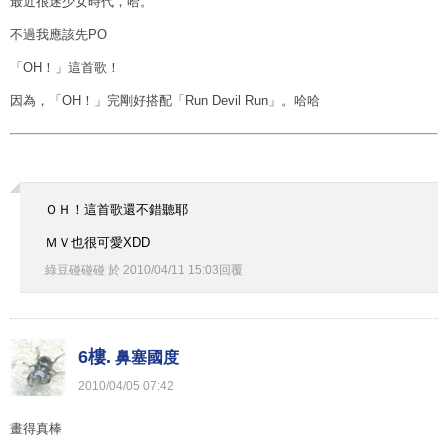
最近很迷少女時代，哈。
不過我應該先PO
「OH！」這首歌！
因為，「OH！」完剛好搭配「Run Devil Run」。哈哈
ＯＨ！這首歌還不錯聽耶
ＭＶ也很可愛XDD
綠豆碰碰碰
於
2010
/
04
/
11
15
:
03
回覆
6樓.
鼻塞國度
2010
/
04
/
05
07
:
42
畫得真棒