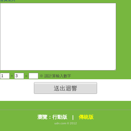
+
=
※ 請計算輸入數字
送出迴響
瀏覽：
行動版
|
傳統版
udn.com © 2012