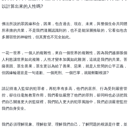
以計算出來的人性嗎?
佛法所說的眾因緣和合，因果，包含過去、現在、未來，與整個生命共同體
所承擔的共業，不是我們淺層認識到的，也不是能深層推敲的，它看似包含
多層宿世的神秘性，但其實也不完全如此。
一花一世界，一個人的複雜性，來自一個世界的複雜性，因為我們越膨脹個
人利慾讓世界如此複雜，人性才變本加厲如此難測，這就是我們的共業。菩
薩畏因、眾生畏果，眾生更以為給了善果、惡果，就是人世間的公平正義，
但因緣輪迴豈是一句道歉、一個死刑、一個巴掌，就能斬斷根源?
請記得進入監獄的犯罪者，再犯率有多高，他們的居所、行為受到嚴密管
控，卻往往毫無教育作用，我們看似嚴懲了他們的罪刑，卻同時也必須把我
們自己關進更大的監獄裡，我們陷入更大的犯罪風險中，我們必須嚴密監控
我們自身安全。
我們必須理解現象、理解欲望、理解我們自己，了解問題的根源是什麼，並