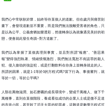
我們心中常耿耿於懷，始終等待某個人的道歉。但在歲月與痛苦刻
畫下，會發現道歉並不重要，而是我們無法脫離受害者的角色，只
是以為公平、公義會猶如樂透彩，然後轉身以為就像遇見美好的初
戀，便會就此發生奇蹟--對方道歉了。
我們以為掌握了某個真理與事實，並且對所謂"報應"、"善惡果
報"變得強烈執著、情緒憤慨激烈，我們無法寬恕不肯認罪的殺人
犯、侵入搶劫的強盜犯，或是打翻飲料在你身上並轉身就走的人。
所謂的因果，就是1-1等於0的方程式嗎?當下行為、事後審判，就
等於一切，等於公平嗎?
人類在萬物滋潤、如石磨礪的成長環境中，變成千萬種人、做下千
萬種事，直到在某個階段，養成看似成功的企業人士或是微不足道
的市井小民，甚至幹了滔天大罪的犯罪者，這難道是數學方程式可