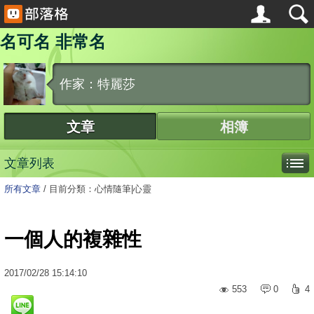
名可名 非常名
作家：特麗莎
文章
相簿
文章列表
所有文章
/
目前分類：心情隨筆|心靈
一個人的複雜性
2017
/
02
/
28
15:14:10
553
0
4