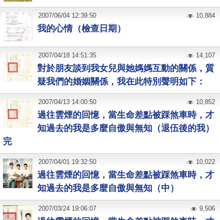
2007
/
06
/
04
12:39:50
10,884
我的心情（檢查日期）
2007
/
04
/
18
14:51:35
14,107
對於朋友談到我女兒與她媽媽互動的關係，質
疑我們的婚姻關係，我在此特別聲明如下：
2007
/
04
/
13
14:00:50
10,852
過往雲煙的回憶，當生命差點被踩煞車時，才
知過去的我是多麼自傲與無知（退伍後的我）
完
2007
/
04
/
01
19:32:50
10,022
過往雲煙的回憶，當生命差點被踩煞車時，才
知過去的我是多麼自傲與無知（中）
2007
/
03
/
24
19:06:07
9,506