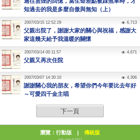
過往雲煙的回憶，當生命差點被踩煞車時，才
知過去的我是多麼自傲與無知（上）
2007
/
03
/
15
12:52:29
6,713
父親出院了，謝謝大家的關心與祝福，感謝大
家這幾天給予我溫暖的關懷
2007
/
03
/
14
00:11:57
4,671
父親又再次住院
2007
/
03
/
07
14:30:10
4,306
謝謝關心我的朋友，希望你們今年要比去年好
～可愛四千金主唱
下一頁
瀏覽：
行動版
|
傳統版
udn.com © 2012