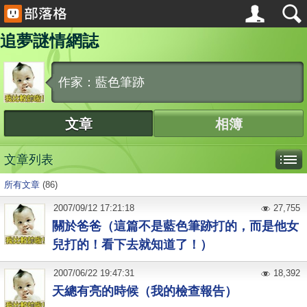
追夢謎情網誌
作家：藍色筆跡
文章
相簿
文章列表
所有文章
(86)
2007
/
09
/
12
17:21:18
27,755
關於爸爸（這篇不是藍色筆跡打的，而是他女
兒打的！看下去就知道了！）
2007
/
06
/
22
19:47:31
18,392
天總有亮的時候（我的檢查報告）