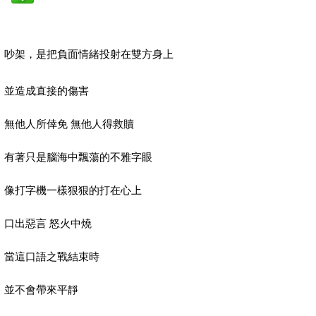
吵架，是把負面情緒投射在雙方身上
並造成直接的傷害
無他人所倖免 無他人得救贖
有著只是腦海中飄蕩的不雅字眼
像打字機一樣狠狠的打在心上
口出惡言 怒火中燒
當這口語之戰結束時
並不會帶來平靜