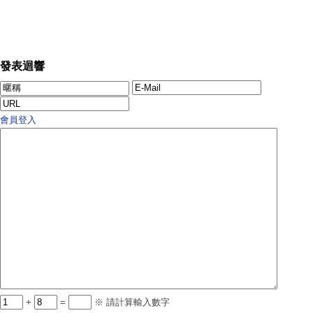
發表迴響
會員登入
+
=
※ 請計算輸入數字