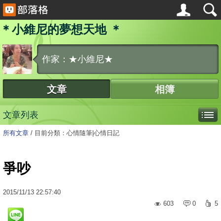
＊小維尼的夢想天地 ＊
作家：★小維尼★
文章
相簿
文章列表
所有文章
/
目前分類：心情隨筆|心情日記
爭吵
2015
/
11
/
13
22:57:40
603
0
5