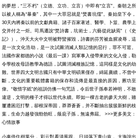
的夢想，“三不朽”（立德、立功、立言）中即有“立言”。秦朝之所
以被人稱為“暴秦”，其中一大罪惡就是“焚書坑儒”。秦始皇下令，
30天內將秦以前的文獻典籍、諸子百家著述、醫學、卜筮、農學上
交并付之一炬。司馬遷說“焚詩書，坑術士，六藝從此缺焉”（《史
記》）。沖天大火中文明被野蠻摧毀，詩書的芬芳被血腥凌辱，這
是一次文化浩劫，是一次試圖消滅人類記憶的惡行，罪不可逭。
法國作家都德的小說《最后一課》寫軍事入侵帶來的文化入侵，勒
令學校改母語教學為德語，試圖消滅種族記憶，這同樣是文化的劫
難。世界四大文明古國只有中華文明碩果僅存，綿延賡續，不曾中
斷，文化的重要載體書籍的保存和流傳是最直接的原因，厥功至
偉。“敬惜字紙”的祖訓仿佛一句咒語，令后世子孫奉若神明，不敢
違逆，文明的種子才得以世代永續。即如一棵古老的參天大樹，雖
屢遭困厄打擊，卻根深蒂固，莽莽蒼蒼，并不斷抽出簇簇新鮮的枝
葉，生命力越發強勁勃旺，蔭庇子孫，無遠弗屆。 >>>更多美文：
心情故事
小車停住樹葉分， 彩云對看清風跟。 日頭落下青山肯， 大海說出