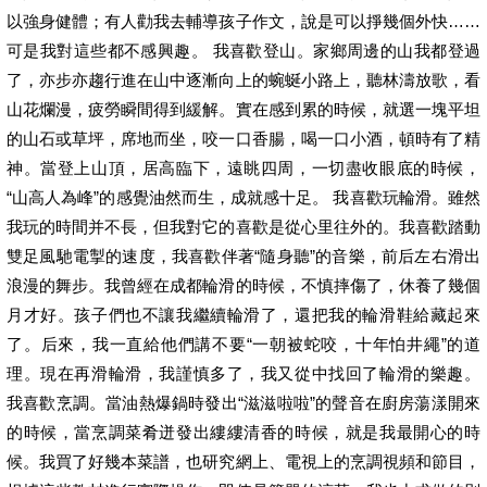
以強身健體；有人勸我去輔導孩子作文，說是可以掙幾個外快……
可是我對這些都不感興趣。 我喜歡登山。家鄉周邊的山我都登過
了，亦步亦趨行進在山中逐漸向上的蜿蜒小路上，聽林濤放歌，看
山花爛漫，疲勞瞬間得到緩解。實在感到累的時候，就選一塊平坦
的山石或草坪，席地而坐，咬一口香腸，喝一口小酒，頓時有了精
神。當登上山頂，居高臨下，遠眺四周，一切盡收眼底的時候，
“山高人為峰”的感覺油然而生，成就感十足。 我喜歡玩輪滑。雖然
我玩的時間并不長，但我對它的喜歡是從心里往外的。我喜歡踏動
雙足風馳電掣的速度，我喜歡伴著“隨身聽”的音樂，前后左右滑出
浪漫的舞步。我曾經在成都輪滑的時候，不慎摔傷了，休養了幾個
月才好。孩子們也不讓我繼續輪滑了，還把我的輪滑鞋給藏起來
了。后來，我一直給他們講不要“一朝被蛇咬，十年怕井繩”的道
理。現在再滑輪滑，我謹慎多了，我又從中找回了輪滑的樂趣。
我喜歡烹調。當油熱爆鍋時發出“滋滋啦啦”的聲音在廚房蕩漾開來
的時候，當烹調菜肴迸發出縷縷清香的時候，就是我最開心的時
候。我買了好幾本菜譜，也研究網上、電視上的烹調視頻和節目，