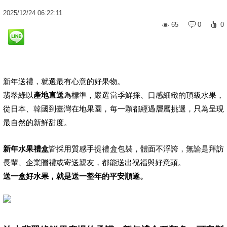
2025
/
12
/
24
06:22:11
65
0
0
新年送禮，就選最有心意的好果物。
翡翠綠以
產地直送
為標準，嚴選當季鮮採、口感細緻的頂級水果，
從日本、韓國到臺灣在地果園，每一顆都經過層層挑選，只為呈現
最自然的新鮮甜度。
新年水果禮盒
皆採用質感手提禮盒包裝，體面不浮誇，無論是拜訪
長輩、企業贈禮或寄送親友，都能送出祝福與好意頭。
送一盒好水果，就是送一整年的平安順遂。