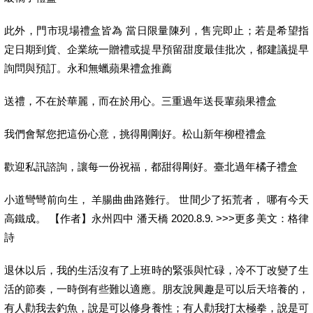
此外，門市現場禮盒皆為 當日限量陳列，售完即止；若是希望指
定日期到貨、企業統一贈禮或提早預留甜度最佳批次，都建議提早
詢問與預訂。永和無蠟蘋果禮盒推薦
送禮，不在於華麗，而在於用心。三重過年送長輩蘋果禮盒
我們會幫您把這份心意，挑得剛剛好。松山新年柳橙禮盒
歡迎私訊諮詢，讓每一份祝福，都甜得剛好。臺北過年橘子禮盒
小道彎彎前向生， 羊腸曲曲路難行。 世間少了拓荒者， 哪有今天
高鐵成。 【作者】永州四中 潘天橋 2020.8.9. >>>更多美文：格律
詩
退休以后，我的生活沒有了上班時的緊張與忙碌，冷不丁改變了生
活的節奏，一時倒有些難以適應。朋友說興趣是可以后天培養的，
有人勸我去釣魚，說是可以修身養性；有人勸我打太極拳，說是可