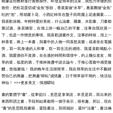
根據這些教材進行實際操作。即使是簡單的涼菜，我也力求做的別
致些：把松花蛋切成“金魚”形狀，香菜葉做“水草”，蔥葉圈做“金魚”
吐的“泡”，用胡蘿卜花、小西紅柿等在盤子四周擺上花邊圖案……
我喜歡涂鴉。年輕時愛好美術，什么油畫、國畫、水彩畫、刀畫都
嘗試過。身居陋室，在墻上掛一幅自己的字畫，沒事自我欣賞一
下，也是一件愜意的事情。我喜歡讀書作文。沒事的時候，沏上一
杯香茗，捧上一本書，與書中的人物一同喜怒哀樂；或者坐在電腦
旁，寫一寫身邊的人和事，寫一寫生活的感悟。我還喜歡喝點小
酒。我愛酒但不貪酒，在合適的時間和環境中，約上幾位老友，簡
單的菜，低度的酒，于推杯換盞中談古論今，于推心置腹中感受微
醺，悠哉樂哉！ 我的晚年生活很簡單，我在簡單的生活中不斷經
營自己的興趣，把興趣“耕耘”成情趣，日子簡單卻不簡約，快活似
神仙！ >>>更多美文：情感驛站
書的繁體字“書”，從聿從曰，意思是拿筆說，本意是寫，寫出來的
東西即謂之書，手段和結果都用一個字表示，很有趣。所以，現在
“書”的意思既指書籍，還指書法，寫得賊好，還叫“法書”，書法倆