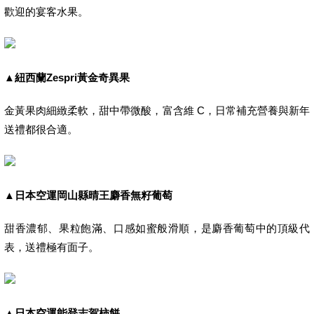
歡迎的宴客水果。
▲
紐西蘭Zespri
黃金奇異果
金黃果肉細緻柔軟，甜中帶微酸，富含維 C，日常補充營養與新年
送禮都很合適。
▲
日本空運岡山縣晴王麝香無籽葡萄
甜香濃郁、果粒飽滿、口感如蜜般滑順，是麝香葡萄中的頂級代
表，送禮極有面子。
▲
日本空運能登志賀柿餅