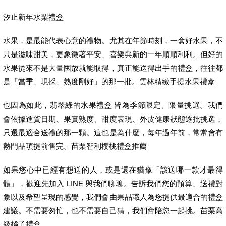
汐止新年水梨禮盒
水果，是最能代表心意的禮物。尤其在年節時刻，一盒好水果，不
只是滋味甜美，更象徵著平安、喜樂與新的一年順順利利。但好的
水果從來不是大量囤放就能取得，真正能送得出手的禮盒，往往都
是「當季、現採、熟度剛好」的那一批。雲林精緻手提水果禮盒
也因為如此，翡翠綠的水果禮盒 皆為季節限定、限量挑選。我們
會依據進貨日期、果實熟度、甜度表現、外皮健康狀態逐批挑選，
只選最適合送禮的那一顆。這也是為什麼，每年過年前，常常會有
熱門品項提前售完。苗栗智利櫻桃禮盒推薦
如果您心中已經有想送的人，或是還在猶豫「該送哪一款才最得
體」，歡迎先加入 LINE 與我們聊聊。告訴我們您的預算、送禮對
象以及希望呈現的感覺，我們會由果品職人為您提供最適合的禮盒
建議。不需要匆忙，也不需要自己猜，我們會陪您一起挑。苗栗高
級橘子禮盒