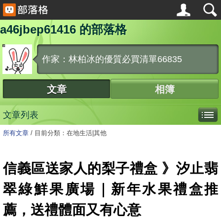
a46jbep61416 的部落格
作家：林柏冰的優質必買清單66835
文章
相簿
文章列表
所有文章
/
目前分類：在地生活|其他
信義區送家人的梨子禮盒 》汐止翡
翠綠鮮果廣場｜新年水果禮盒推
薦，送禮體面又有心意