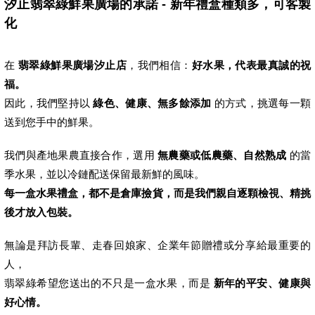
汐止翡翠綠鮮果廣場的承諾 - 新年禮盒種類多，可客製
化
在
翡翠綠鮮果廣場汐止店
，我們相信：
好水果，代表最真誠的祝
福。
因此，我們堅持以
綠色、健康、無多餘添加
的方式，挑選每一顆
送到您手中的鮮果。
我們與產地果農直接合作，選用
無農藥或低農藥、自然熟成
的當
季水果，並以冷鏈配送保留最新鮮的風味。
每一盒水果禮盒，都不是倉庫撿貨，而是我們親自逐顆檢視、精挑
後才放入包裝。
無論是拜訪長輩、走春回娘家、企業年節贈禮或分享給最重要的
人，
翡翠綠希望您送出的不只是一盒水果，而是
新年的平安、健康與
好心情。