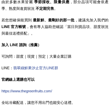
由於多數水果皆屬
季節採收、限量供應
，部分品項可能會依產
季、熟度與進貨狀況
不定期完售
。
若您想確保能買到
最新鮮、最剛好的那一批
，建議先加入我們的
LINE 官方帳號
，會有專人協助您確認「當日到貨品項、甜度狀況
與最佳送禮搭配」。
加入 LINE 諮詢（推薦）
可詢問：甜度｜現貨｜預定｜大量企業訂購
LINE：
翡翠綠鮮果汐止官方LINE群
官網線上選購也可以
https://www.thegreenfruits.com/
全站冷藏配送，讓您不用出門也能安心送禮。