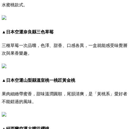
水蜜桃款式。
▲
日本空運奈良縣三色草莓
三種草莓一次品嚐，色澤、甜香、口感各異，一盒就能感受味覺層
次與果香樂趣。
▲
日本空運山梨縣溫室桃一桃匠黃金桃
果肉細緻帶蜜香，甜味溫潤圓順，尾韻清爽，是「黃桃系」愛好者
不能錯過的風味。
▲
紐西蘭空運大嘴巴櫻桃