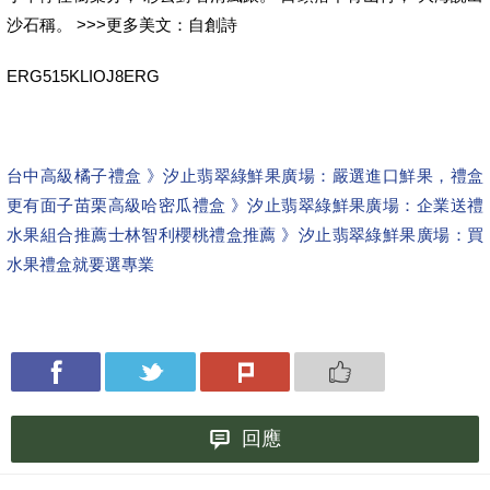
沙石稱。 >>>更多美文：自創詩
ERG515KLIOJ8ERG
台中高級橘子禮盒 》汐止翡翠綠鮮果廣場：嚴選進口鮮果，禮盒
更有面子
苗栗高級哈密瓜禮盒 》汐止翡翠綠鮮果廣場：企業送禮
水果組合推薦
士林智利櫻桃禮盒推薦 》汐止翡翠綠鮮果廣場：買
水果禮盒就要選專業
回應