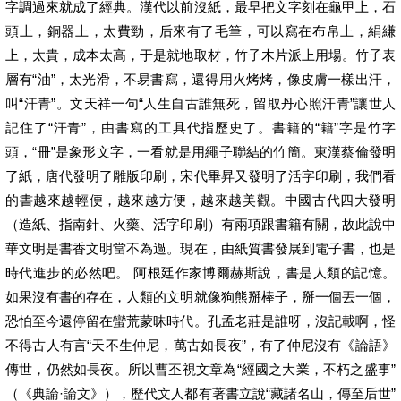
字調過來就成了經典。漢代以前沒紙，最早把文字刻在龜甲上，石
頭上，銅器上，太費勁，后來有了毛筆，可以寫在布帛上，絹縑
上，太貴，成本太高，于是就地取材，竹子木片派上用場。竹子表
層有“油”，太光滑，不易書寫，還得用火烤烤，像皮膚一樣出汗，
叫“汗青”。文天祥一句“人生自古誰無死，留取丹心照汗青”讓世人
記住了“汗青”，由書寫的工具代指歷史了。書籍的“籍”字是竹字
頭，“冊”是象形文字，一看就是用繩子聯結的竹簡。東漢蔡倫發明
了紙，唐代發明了雕版印刷，宋代畢昇又發明了活字印刷，我們看
的書越來越輕便，越來越方便，越來越美觀。中國古代四大發明
（造紙、指南針、火藥、活字印刷）有兩項跟書籍有關，故此說中
華文明是書香文明當不為過。現在，由紙質書發展到電子書，也是
時代進步的必然吧。 阿根廷作家博爾赫斯說，書是人類的記憶。
如果沒有書的存在，人類的文明就像狗熊掰棒子，掰一個丟一個，
恐怕至今還停留在蠻荒蒙昧時代。孔孟老莊是誰呀，沒記載啊，怪
不得古人有言“天不生仲尼，萬古如長夜”，有了仲尼沒有《論語》
傳世，仍然如長夜。所以曹丕視文章為“經國之大業，不朽之盛事”
（《典論·論文》），歷代文人都有著書立說“藏諸名山，傳至后世”