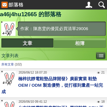
a46j4hu12665 的部落格
作家：陳惠雯的優質必買清單29006
文章
相簿
文章列表
所有文章
(102)
2026
/
06
/
12
18:07:20
21
楠梓抗靜電鞋墊品牌開發》廣薪實業 鞋墊
OEM / ODM 製造優勢，從打樣到量產一站完
成
2026
/
06
/
10
09:41:12
18