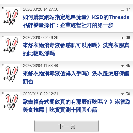
2026
/
03
/
20
14:27:36
47
如何購買網站指定地區流量》KSD的Threads
品牌聲量操作：企業經營社群的第一步
2026
/
03
/
07
02:49:28
39
來舒衣物消毒液敏感肌可以用嗎》洗完衣服真
的比較乾淨嗎
2026
/
03
/
04
11:58:48
45
來舒衣物消毒液值得入手嗎》洗衣服怎麼保護
顏色
2026
/
01
/
10
22:12:31
50
歐吉複合式餐飲真的有那麼好吃嗎？ 》崇德路
美食推薦｜吃貨實測十間真心話
下一頁