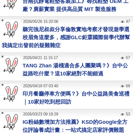
台南抗靜電鞋墊客製加工》尋找鞋墊 OEM 工
廠？廣薪實業 提供高品質 MIT 製造服務
2026
/
05
/
26
15:20:06
47
聽完強尼叔叔分享倫敦實地考察才發現遊學選
校眉角這麼多，感謝GLC鉅霖國際留學代辦幫
我搞定出發前的疑難雜症
2026
/
04
/
21
11:15:17
57
TANG Zhan 湯棧適合多人團聚嗎？》台中公
益路吃什麼？這10家絕對不能錯過
2026
/
04
/
19
07:03:40
69
印月餐廳停車方便嗎？》台中公益路美食巡禮
｜10家好吃到想回訪
2026
/
03
/
23
09:19:29
53
IG粉絲數增加方法推薦》KSD的Google全方
位評論養成計畫：一站式搞定店家評價難題