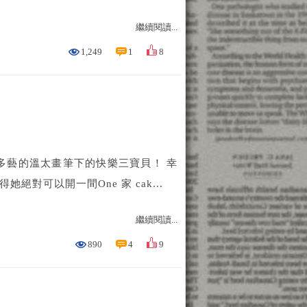
繼續閱讀...
1,249
1
8
多藝的溫太畫筆下的快樂三寶貝！ 幸
她絕對可以開一間One 家 cak...
繼續閱讀...
890
4
9