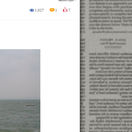
1,027
1
7