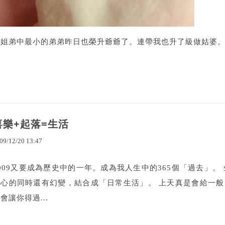
六姐弟中最小的弟弟昨日也榮升爺爺了。連帶我也升了級做姑婆
喜樂+起落=生活
09
/
12
/
20
13
:
47
009又要成為歷史中的一年。成為我人生中的365個「過去」。
開心的同時還有幻變，結合成「日常生活」。 上天真是會給一
會讓你得過...