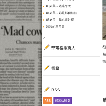
05旅美～錯過午餐
04旅美～妳是那個娃娃
03旅美～我也還姓楊
淡淡的三月天
>
部落格推薦人
樣
標籤
RSS
RSS
部落格聯播