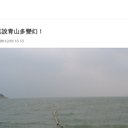
莫說青山多變幻！
09
/
12
/
01
15
:
15