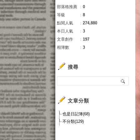
部落格推薦
：
0
等級
：
8
點閱人氣
：
274,880
本日人氣
：
3
文章創作
：
197
相簿數
：
3
搜尋
文章分類
也是日記簿(68)
不分類(129)