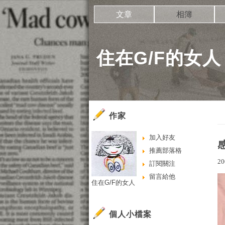
文章
相簿
住在G/F的女人
作家
加入好友
推薦部落格
20
訂閱關注
留言給他
住在G/F的女人
個人小檔案