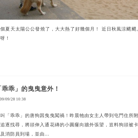
今個夏天太陽公公發燒了，大大熱了好幾個月！ 近日秋風涼颼颼。
爽呀！
「乖乖」的曳曳意外！
09
/
09
/
28
10
:
38
名叫「乖乖」的唐狗因曳曳闖禍！昨晨牠由女主人帶到屯門住所
奇追逐找尋，將頭伸入通花磚的小圓窿向牆外張望，豈料狗頭被
及消防員到場，並由...