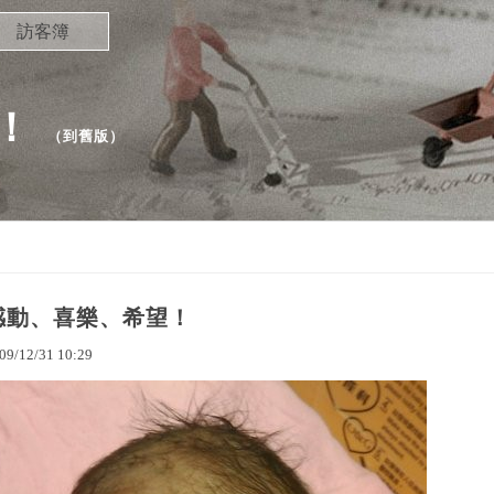
訪客簿
！
（
到舊版
）
感動、喜樂、希望！
09
/
12
/
31
10
:
29