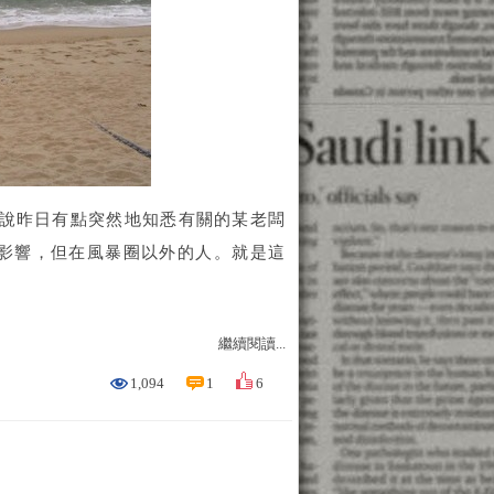
話說昨日有點突然地知悉有關的某老闆
影響，但在風暴圈以外的人。就是這
繼續閱讀...
1,094
1
6