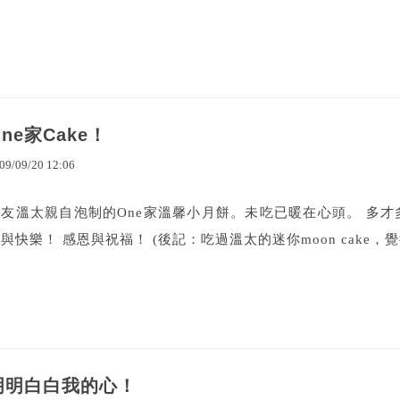
ne家Cake！
09
/
09
/
20
12
:
06
朋友溫太親自泡制的One家溫馨小月餅。未吃已暖在心頭。 多才
與快樂！ 感恩與祝福！ (後記：吃過溫太的迷你moon cake，覺得
明明白白我的心！