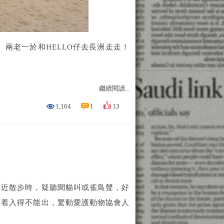
兩老一於和HELLO仔去長洲走走！
繼續閱讀...
1,164
1
13
附近散步時，疑聽聞貓叫或雀鳥聲，好
卡着入得不能出，驚動愛護動物協會人