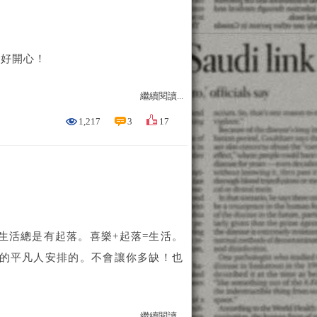
。好開心！
繼續閱讀...
1,217
3
17
 生活總是有起落。喜樂+起落=生活。
般的平凡人安排的。不會讓你多缺！也
繼續閱讀...