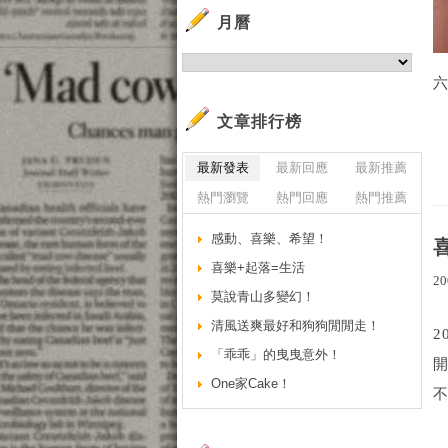
月曆
文章排行榜
最新發表
最新回應
最新推薦
熱門瀏覽
熱門回應
熱門推薦
感動、喜樂、希望！
喜樂+起落=生活
20
莫說青山多變幻！
清風送爽最好和狗狗閒閒走！
2
「乖乖」的曳曳意外！
One家Cake！
不