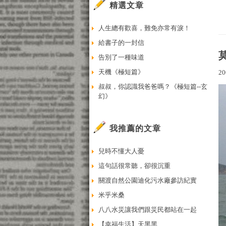
精選文章
人生總有歡喜，難免亦常有淚！
給書子的一封信
告別了一種味道
天機《極短篇》
20
叔叔，你認識我爸爸嗎？《極短篇--玄
幻》
我推薦的文章
兒時不懂大人憂
這句話很常聽，卻很沉重
關渡自然公園迪化污水廠參訪紀實
米乎米桑
八八水災讓我們跟災民都站在一起
【幸福生活】天黑黑