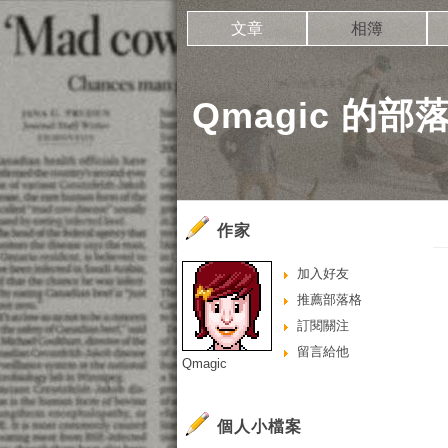
文章
相簿
Qmagic 的部
作家
加入好友
推薦部落格
訂閱關注
留言給他
Qmagic
個人小檔案