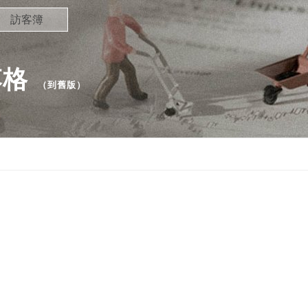
訪客簿
落格
（
到舊版
）