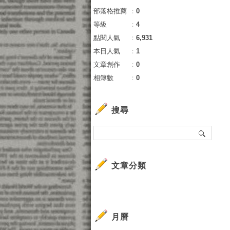
部落格推薦
：
0
等級
：
4
點閱人氣
：
6,931
本日人氣
：
1
文章創作
：
0
相簿數
：
0
搜尋
文章分類
月曆