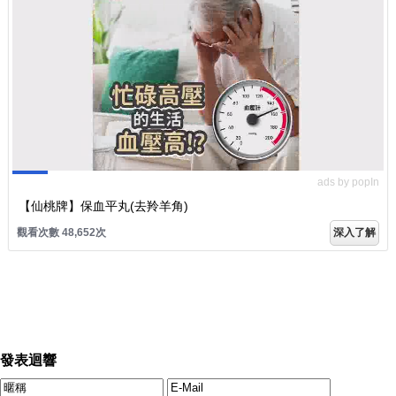
ads by popIn
【仙桃牌】保血平丸(去羚羊角)
觀看次數 48,655次
深入了解
發表迴響