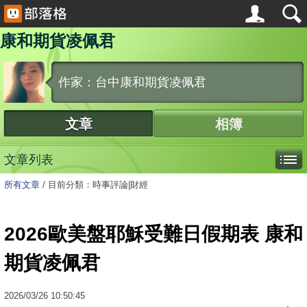
康和期貨凌佩君
作家：台中康和期貨凌佩君
文章
相簿
文章列表
所有文章
/
目前分類：時事評論|財經
2026歐美盤耶穌受難日假期表 康和
期貨凌佩君
2026
/
03
/
26
10:50:45