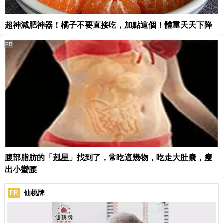
超神減肥神器！橘子不要直接吃，加點這個！體重天天下降
PR
腹部脂肪的「剋星」找到了，常吃這幾物，吃走大肚囊，瘦
出小蠻腰
仙桃牌
PR