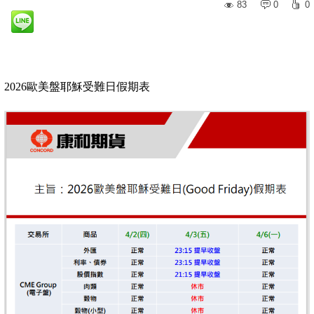
83
0
0
2026歐美盤耶穌受難日假期表