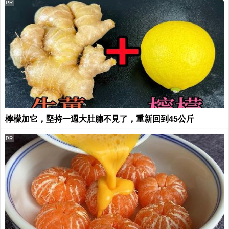
PR
檸檬加它，堅持一週大肚腩不見了，重新回到45公斤
PR