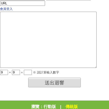
會員登入
+
=
※ 請計算輸入數字
送出迴響
瀏覽：
行動版
|
傳統版