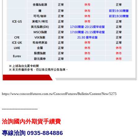
https://www.concordfutures.com.tw/ConcordFutures/Bulletin/Content/New/5275
-----------------------
洽詢國內外期貨手續費
專線洽詢 0935-884886