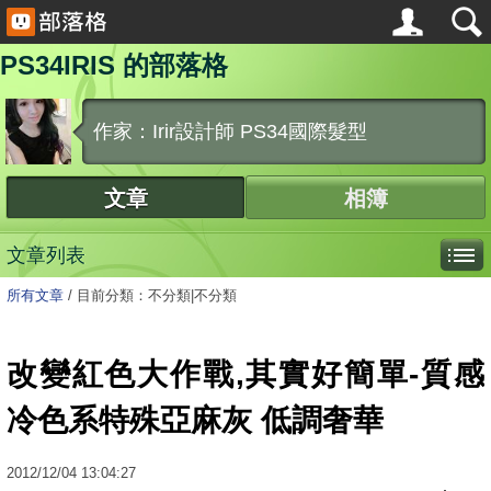
PS34IRIS 的部落格
作家：Irir設計師 PS34國際髮型
文章
相簿
文章列表
所有文章
/
目前分類：不分類|不分類
改變紅色大作戰,其實好簡單-質感
冷色系特殊亞麻灰 低調奢華
2012
/
12
/
04
13:04:27