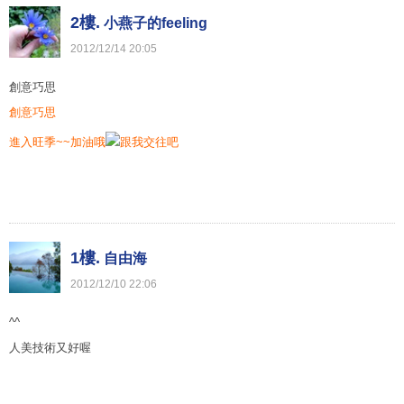
2樓.
小燕子的feeling
2012
/
12
/
14
20
:
05
創意巧思
創意巧思
進入旺季~~加油哦
1樓.
自由海
2012
/
12
/
10
22
:
06
^^
人美技術又好喔