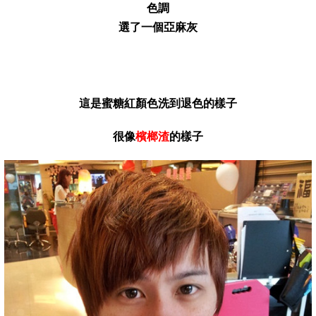
色調
選了一個亞麻灰
這是蜜糖紅顏色洗到退色的樣子
很像
檳榔渣
的樣子