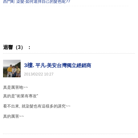
西門町 染髮-如何選擇自己的髮色呢??
迴響（3） ：
3樓.
平凡-美安台灣獨立經銷商
2013
/
02
/
22
10
:
27
真是厲害吔~~
真的是"術業有專攻"
看不出來, 就染髮也有這樣多的講究~~
真的厲害~~