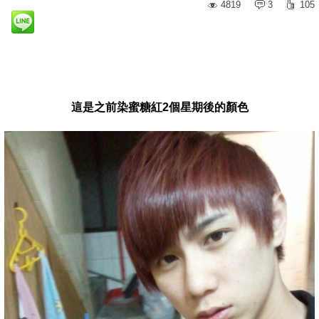
4819
3
105
這是之前染蜜糖紅2個星期後的顏色