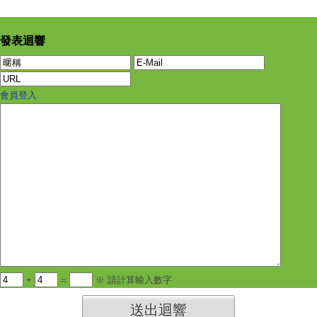
發表迴響
會員登入
+
=
※ 請計算輸入數字
送出迴響