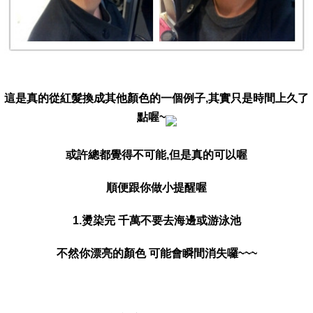
這是真的從紅髮換成其他顏色的一個例子,其實只是時間上久了
點喔~
或許總都覺得不可能,但是真的可以喔
順便跟你做小提醒喔
1.燙染完 千萬不要去海邊或游泳池
不然你漂亮的顏色 可能會瞬間消失囉~~~