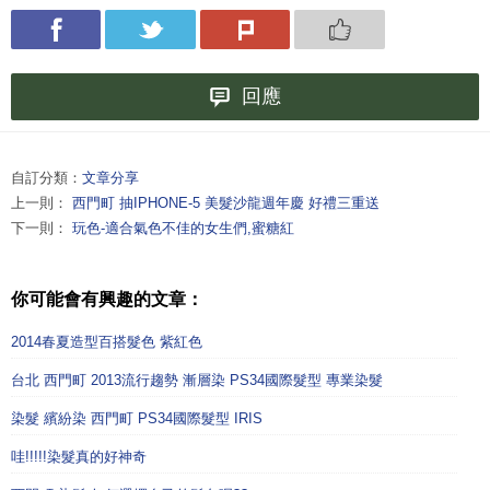
回應
自訂分類：
文章分享
上一則：
西門町 抽IPHONE-5 美髮沙龍週年慶 好禮三重送
下一則：
玩色-適合氣色不佳的女生們,蜜糖紅
你可能會有興趣的文章：
2014春夏造型百搭髮色 紫紅色
台北 西門町 2013流行趨勢 漸層染 PS34國際髮型 專業染髮
染髮 繽紛染 西門町 PS34國際髮型 IRIS
哇!!!!!染髮真的好神奇