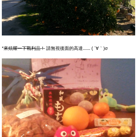
*
來炫耀一下戰利品！
請無視後面的高達...... ( ´∀｀)σ