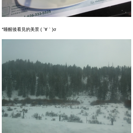
*睡醒後看見的美景 ( ´∀｀)σ