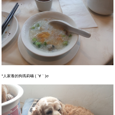
*人家養的狗瑪莉
喵
( ´∀｀)σ