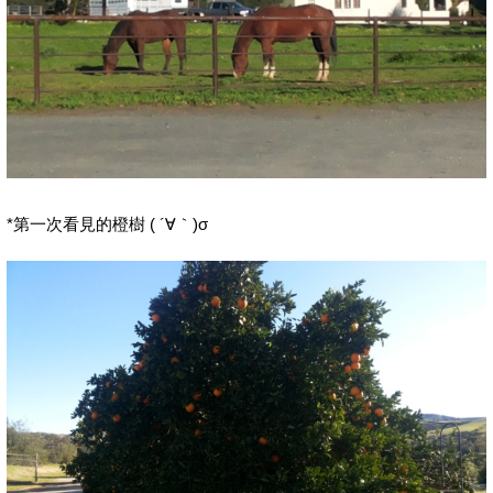
*第一次看見的橙樹 ( ´∀｀)σ