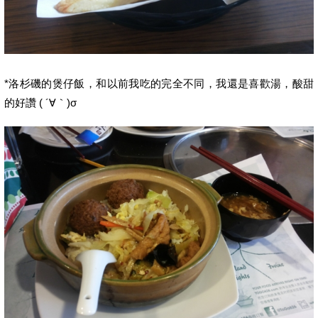
*洛杉磯的煲仔飯，和以前我吃的完全不同，我還是喜歡湯，酸甜
的好讚 ( ´∀｀)σ