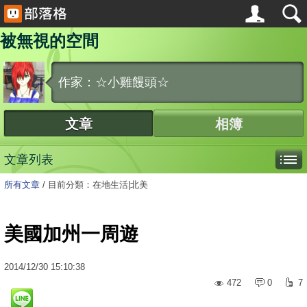
被無視的空間
作家：☆小雞饅頭☆
文章
相簿
文章列表
所有文章
/
目前分類：在地生活|北美
美國加州一周遊
2014
/
12
/
30
15:10:38
472
0
7