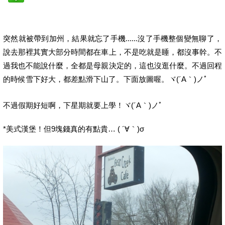
突然就被帶到加州，結果就忘了手機......沒了手機整個變無聊了，
說去那裡其實大部分時間都在車上，不是吃就是睡，都沒事幹。不
過我也不能說什麼，全都是母親決定的，這也沒逛什麼。不過回程
的時候雪下好大，都差點滑下山了。下面放圖喔。ヾ(´A｀)ノﾟ
不過假期好短啊，下星期就要上學！ヾ(´A｀)ノﾟ
*美式漢堡！但9塊錢真的有點貴… ( ´∀｀)σ