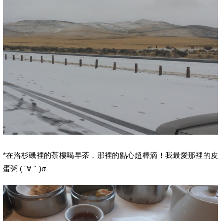
*在洛杉磯裡的茶樓喝早茶，那裡的點心超棒滴！我最愛那裡的皮
蛋粥 ( ´∀｀)σ