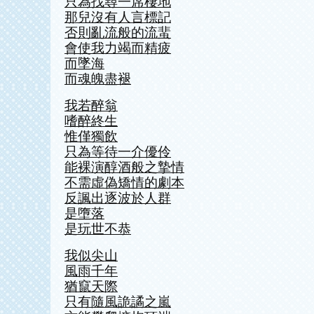
只為找尋一席棲地
那兒沒有人言標記
否則亂流般的流蜚
會使我力竭而精疲
而墜海
而魂魄盡褪
我若醉翁
嗜醉終生
惟僅獨飲
只為等待一介優伶
能裸演醇酒般之摯情
不需虛偽矯情的劇本
反諷出逐波於人群
是墮落
是玩世不恭
我似尖山
風雨千年
猶竄天際
只有隨風詭譎之嵐