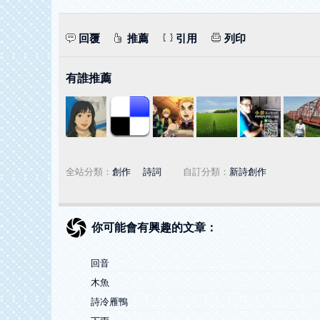
回覆
推薦
引用
列印
有誰推薦
全站分類：
創作
｜
詩詞
自訂分類：
新詩創作
你可能會有興趣的文章：
回音
木魚
詩冷雁鴨