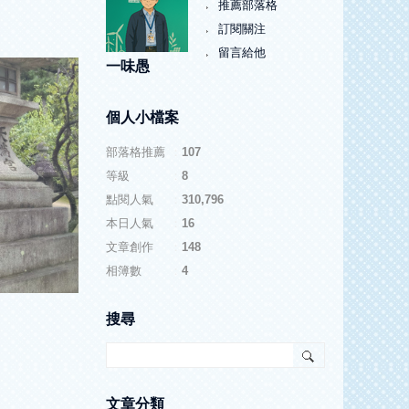
推薦部落格
訂閱關注
留言給他
一味愚
個人小檔案
部落格推薦
：
107
等級
：
8
點閱人氣
：
310,796
本日人氣
：
16
文章創作
：
148
相簿數
：
4
搜尋
文章分類