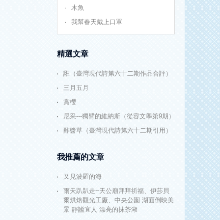
木魚
我幫春天戴上口罩
精選文章
誑（臺灣現代詩第六十二期作品合評）
三月五月
賞櫻
尼采---獨臂的維納斯（從容文學第9期）
酢醬草（臺灣現代詩第六十二期引用）
我推薦的文章
又見波羅的海
雨天趴趴走~天公廟拜拜祈福、伊莎貝
爾烘焙觀光工廠、中央公園 湖面倒映美
景 靜謐宜人 漂亮的抹茶湖