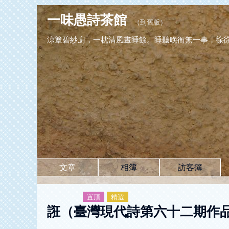
一味愚詩茶館
（
到舊版
）
涼簟碧紗廚，一枕清風晝睡餘。睡聽晚衙無一事，徐
文章
相簿
訪客簿
置頂
精選
誑（臺灣現代詩第六十二期作