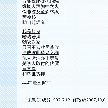
方能攀爬擁抱頂端
燃於人群胸中之火
僅能波及至森林線
焚冷杉
助山起煙嵐
我是賭俠
嗜賭若渴
獨缺對家
只因不喜牌局造假
造成彼此猜忌之枷
況且賭注亦非尋常
是無人敢付的代價
有青春
和塵世寶柙
----狂歌五柳前
一味愚 完成於1992,6,12 修改於2007,10,6