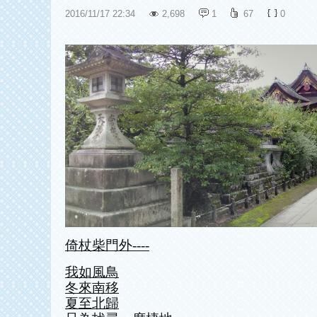
2016
/
11
/
17
22
:
34
2,698
1
67
0
倚杖柴門外----
我如風鳥
冬來南移
夏至北歸