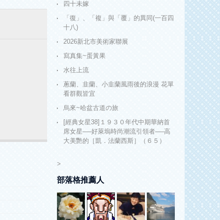
四十未嫁
「復」、「複」與「覆」的異同(一百四
十八)
2026新北市美術家聯展
寫真集~蛋黃果
水往上流
蔥蘭、韭蘭、小韭蘭風雨後的浪漫 花單
看群觀皆宜
烏來~哈盆古道の旅
[經典女星38]１９３０年代中期華納首
席女星──好萊塢時尚潮流引領者──高
大美艷的［凱．法蘭西斯］（６５）
>
部落格推薦人