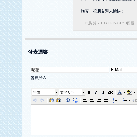
晚安！祝朋友週末愉快！
一味愚
於
2016
/
11
/
19
01
:
40
回覆
發表迴響
會員登入
字體
文字大小