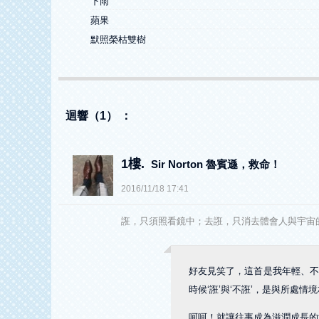
下雨
蘋果
默照榮枯雙樹
迴響（1） ：
1樓.
Sir Norton 魯賓遜，救命！
2016
/
11
/
18
17
:
41
誑，只須照看鏡中；去誑，只消去體會人與宇宙
好友見笑了，這首是我年輕、不
時候‘誑’與‘不誑’，是與所處情
呵呵！就讓往事成為滋潤成長的