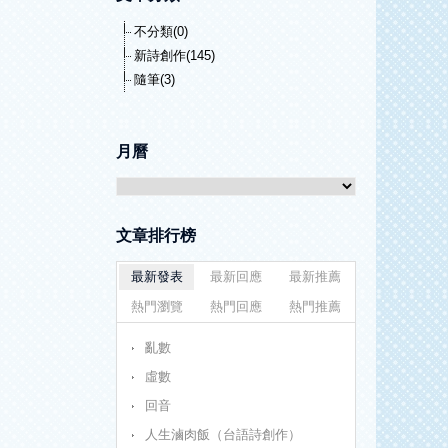
不分類(0)
新詩創作(145)
隨筆(3)
月曆
文章排行榜
最新發表
最新回應
最新推薦
熱門瀏覽
熱門回應
熱門推薦
亂數
虛數
回音
人生滷肉飯（台語詩創作）