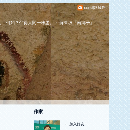
udn網路城邦
，何如？佔得人間一味愚。 ～蘇東坡「南鄉子」
作家
加入好友