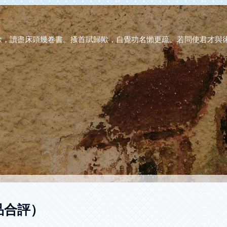
徐，讀盡床頭幾卷書。搔首賦歸歟，自覺功名懶更疏。若問使君才與術
品合評）