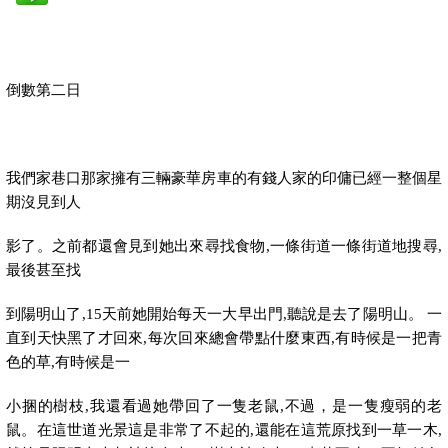
倒數第二日
我們家巷口那家擁有三輛豪華房車的有錢人家的印傭已經一整個星
期沒見到人
影了。之前都還會見到她出來尋找食物
,
一條街道一條街道地搜尋
,
最後甚至找
到陽明山了
,15
天前她開始每天一大早出門
,
聽說是去了陽明山。 一
直到天快黑了才回來
,
每次回來總會帶點什麼東西
,
有時候是一把青
色的草
,
有時候是一
小捆的樹枝
,
我還看過她帶回了一隻老鼠
,
不過，是一隻瘦弱的老
鼠。在這世道光景這是非常了不起的
,
還能在這荒原找到一草一木
,