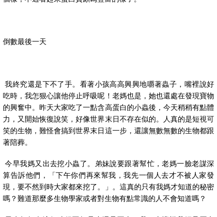
倒數最後一天
我終究還是下不了手。看著小孩高高興興地嚼著蟲子，嘴裡說好
吃時，我怎狠心讓他停止呼吸呢！老媽也是，她也還處在發現寶物
的興奮中。昨天大家吃了一點含高蛋白的小蟲後，今天稍稍有點體
力，又開始恢復說笑，好像世界末日不存在似的。人真的是短視可
笑的生物，難怪會搞到世界末日這一步，還讓無數無數的生物都跟
著陪葬。
今早我媽又出去挖小蟲了。弟妹說要跟著幫忙，老媽一臉老謀深
算告訴他們，「下午你們再來幫我，我先一個人去才不被人家發
現，要不然到時大家都來挖了。」。這真的只有我媽才知道的秘密
嗎？難道那麼多生物學家或者對生物有點常識的人不會知道嗎？