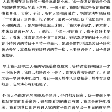
天真無知在這個時候不知是幸還是不幸。我一直懷疑我媽是否真
的瞭解世界末日的真正意思。一個月前，我開始嘗試告訴她我們很
快都會死，大家，全部，所有人類都會滅亡，並想辦法對她解釋
「世界末日」這件事。說了幾次，最後一次她回我「我知影啦，你
不用擱再講。」她的眼神流露出迷惘，「我吃甲這妮老，夠本啦，
本來就是會死的人。」他說，「你不用管我了，孩子顧好卡要
緊。」看來，其實她還是不懂世界末日。她認為現在的日子只是比
她小時候過的苦日子再苦一些而已，她還是慣性地認為苦日子終究
會過去的，就像所有她經歷過的苦一樣，只要熬過去了，日子會越
來越好。
早上我已經把二人份的安眠藥磨成粉末，等待適當時機騙這一老
一小喝下去，我自己都快過不下去了，實在沒辦法等他們了。但是
老媽一早興沖沖地出門，看到一個人對生活這麼執著，對生存這麼
熱衷，我的決心有點動搖了。
外面天色由灰色的黑轉為全黑時，他們都沒回家，我一整個下午
都站在窗前看著窗外，雖然能看到的東西有限，我還是依戀地看
著。我看到巷口那戶有錢人家的窗子偶而會發出一會兒的微弱光