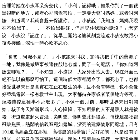
臨睡前她在小孩耳朵旁交代，「小利，記得哦，如果你到了一個很
黑很暗的地方，或者心裡感覺害怕，一定要大聲叫媽媽，或者叫阿
嬤，知道嗎？我就會趕來保護你。」，小孩說「我知道，媽媽我現
在不怕黑了。」，「不怕黑很好，但是記住我說的話沒？」老婆
說，小孩說「記住了」。從早上開始老婆就刻意疏遠小孩沒敢跟小
孩多接觸，深怕一時心軟不忍心。
「爸爸，阿嬤不見了。」小孩跑來叫我，驚得我把手中的藥灑了
一地，我像是做壞事被逮住般地心虛，問了一句廢話，「你知道阿
嬤去哪裡？」，「不知道」小孩說。大家外出找人去。現在外面已
經不似以前那麼可怕了。這個時候大家都認命了，都死心了，也都
接受世界末日是實實在在正在發生的事，且不會有轉機，也不會像
好萊塢電影一樣有救世主出現。大家都待在家或者某個地方等死，
燒殺擄掠這種事不那麼多了，不像一個月前，那時世界末日剛開
始，核子冬天漸漸形成，人心惶惶，不知所措的人不是殺人就是被
殺，街道處處起火冒煙，尖叫聲、慘叫聲此起彼落。每棟建築物都
殘破焦黑，熱鬧的信義區宛如鬼城，漂亮的建築物形同廢墟，只有
101
還高高矗立在那裡，高樓層的結構窗戶完好如初，只是沒有了
燈光。郊區及住宅區稍微好些，因為人還要住在這裡，大家還會偶