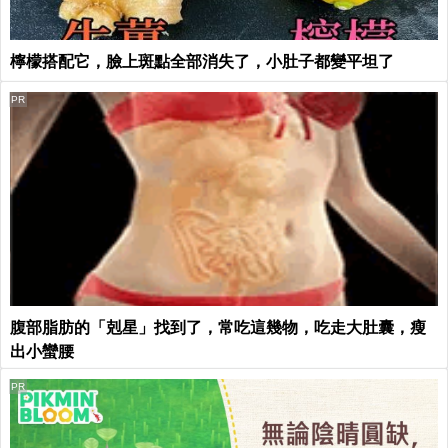
檸檬搭配它，臉上斑點全部消失了，小肚子都變平坦了
PR
腹部脂肪的「剋星」找到了，常吃這幾物，吃走大肚囊，瘦
出小蠻腰
PR