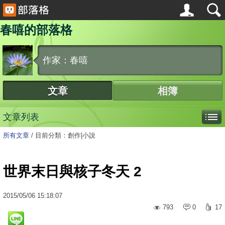
春嘻的部落格
作家：春嘻
文章
相簿
文章列表
所有文章
/
目前分類：創作|小說
世界末日與核子冬天 2
2015
/
05
/
06
15:18:07
793
0
17