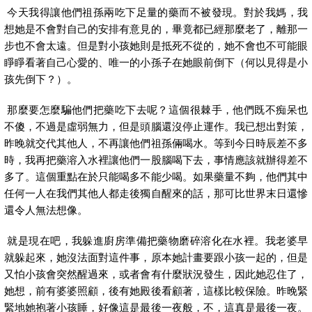
今天我得讓他們祖孫兩吃下足量的藥而不被發現。對於我媽，我
想她是不會對自己的安排有意見的，畢竟都已經那麼老了，離那一
步也不會太遠。但是對小孩她則是抵死不從的，她不會也不可能眼
睜睜看著自己心愛的、唯一的小孫子在她眼前倒下（何以見得是小
孩先倒下？）。
那麼要怎麼騙他們把藥吃下去呢？這個很棘手，他們既不痴呆也
不傻，不過是虛弱無力，但是頭腦還沒停止運作。我已想出對策，
昨晚就交代其他人，不再讓他們祖孫倆喝水。等到今日時辰差不多
時，我再把藥溶入水裡讓他們一股腦喝下去，事情應該就辦得差不
多了。這個重點在於只能喝多不能少喝。如果藥量不夠，他們其中
任何一人在我們其他人都走後獨自醒來的話，那可比世界末日還慘
還令人無法想像。
就是現在吧，我躲進廚房準備把藥物磨碎溶化在水裡。我老婆早
就躲起來，她沒法面對這件事，原本她計畫要跟小孩一起的，但是
又怕小孩會突然醒過來，或者會有什麼狀況發生，因此她忍住了，
她想，前有婆婆照顧，後有她殿後看顧著，這樣比較保險。昨晚緊
緊地她抱著小孩睡，好像這是最後一夜般，不，這真是最後一夜。