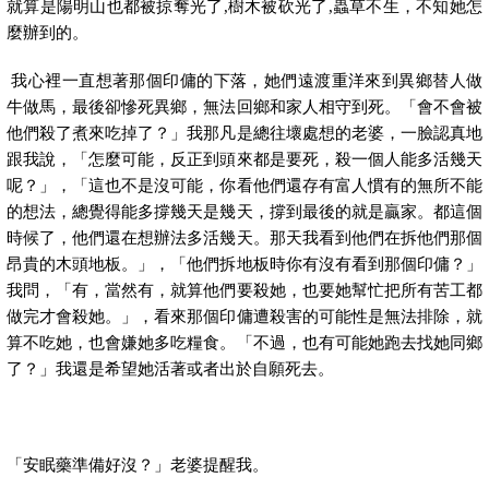
就算是陽明山也都被掠奪光了
,
樹木被砍光了
,
蟲草不生，不知她怎
麼辦到的。
我心裡一直想著那個印傭的下落，她們遠渡重洋來到異鄉替人做
牛做馬，最後卻慘死異鄉，無法回鄉和家人相守到死。「會不會被
他們殺了煮來吃掉了？」我那凡是總往壞處想的老婆，一臉認真地
跟我說，「怎麼可能，反正到頭來都是要死，殺一個人能多活幾天
呢？」，「這也不是沒可能，你看他們還存有富人慣有的無所不能
的想法，總覺得能多撐幾天是幾天，撐到最後的就是贏家。都這個
時候了，他們還在想辦法多活幾天。那天我看到他們在拆他們那個
昂貴的木頭地板。」，「他們拆地板時你有沒有看到那個印傭？」
我問，「有，當然有，就算他們要殺她，也要她幫忙把所有苦工都
做完才會殺她。」，看來那個印傭遭殺害的可能性是無法排除，就
算不吃她，也會嫌她多吃糧食。「不過，也有可能她跑去找她同鄉
了？」我還是希望她活著或者出於自願死去。
「安眠藥準備好沒？」老婆提醒我。