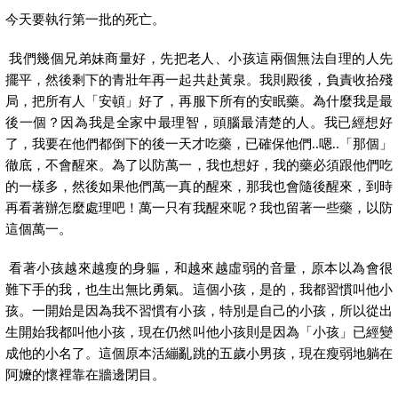
今天要執行第一批的死亡。
我們幾個兄弟妹商量好，先把老人、小孩這兩個無法自理的人先
擺平，然後剩下的青壯年再一起共赴黃泉。我則殿後，負責收拾殘
局，把所有人「安頓」好了，再服下所有的安眠藥。為什麼我是最
後一個？因為我是全家中最理智，頭腦最清楚的人。我已經想好
了，我要在他們都倒下的後一天才吃藥，已確保他們
..
嗯
..
「那個」
徹底，不會醒來。為了以防萬一，我也想好，我的藥必須跟他們吃
的一樣多，然後如果他們萬一真的醒來，那我也會隨後醒來，到時
再看著辦怎麼處理吧！萬一只有我醒來呢？我也留著一些藥，以防
這個萬一。
看著小孩越來越瘦的身軀，和越來越虛弱的音量，原本以為會很
難下手的我，也生出無比勇氣。這個小孩，是的，我都習慣叫他小
孩。一開始是因為我不習慣有小孩，特別是自己的小孩，所以從出
生開始我都叫他小孩，現在仍然叫他小孩則是因為「小孩」已經變
成他的小名了。這個原本活繃亂跳的五歲小男孩，現在瘦弱地躺在
阿嬤的懷裡靠在牆邊閉目。