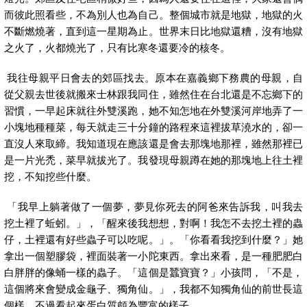
而彼此照看些，不為別人也為自己。整個城市就是地獄，地獄的火
不斷燃燒著，直到這一星期為止。世界末日比地獄還糟，沒有地獄
之火了，火都燒光了，只有比寒冬還要冷的核冬。
我往母親平日會去的郊區找去。原本在嘉義鄉下務農的母親，自
從父親去世後就搬來士林跟我同住，雖然住在台北還是不忘鄉下的
習慣，一早起床就往外雙溪跑，她不知怎地在外雙溪河岸地弄了一
小塊地種種菜，每天就走三十分鐘的路程來這裡拔草澆水的，卻一
直沒人來取締。我知道現在應該還是會去那塊地那裡，雖然那裡已
是一片光禿，菜早就拔光了。我發現母親蹲在她的那塊地上往土裡
挖，不知挖些什麼。
「我早上躺著做了一個夢，夢見你死去的阿爸來告訴我，叫我去
挖土裡了蚯蚓。」，「醒來後我想想，對啊！我怎不去挖土裡的蟲
仔，土裡還有好些蟲子可以吃呢。」。「你看看我挖到什麼？」她
拿出一個塑膠袋，裡面裝著一小陀東西。拿出來看，是一種肥肥白
白胖胖的像蛹一樣的蟲子。「這個是蠶寶寶？」小孩問，「不是，
這個將來會變成金龜子、獨角仙。」，我都不知獨角仙的前世長這
個樣，不過看起來蛋白質頗為豐富的樣子。