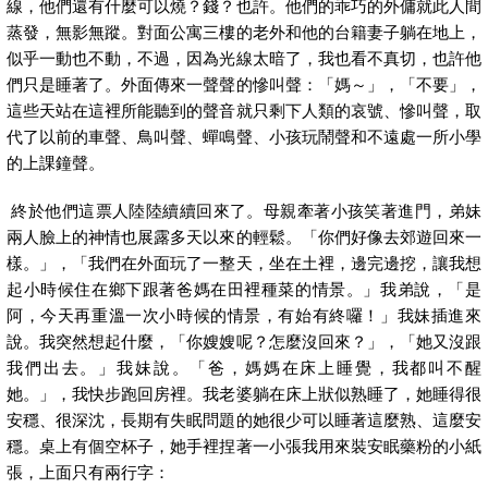
線，他們還有什麼可以燒？錢？也許。他們的乖巧的外傭就此人間
蒸發，無影無蹤。對面公寓三樓的老外和他的台籍妻子躺在地上，
似乎一動也不動，不過，因為光線太暗了，我也看不真切，也許他
們只是睡著了。外面傳來一聲聲的慘叫聲：「媽～」，「不要」，
這些天站在這裡所能聽到的聲音就只剩下人類的哀號、慘叫聲，取
代了以前的車聲、鳥叫聲、蟬鳴聲、小孩玩鬧聲和不遠處一所小學
的上課鐘聲。
終於他們這票人陸陸續續回來了。母親牽著小孩笑著進門，弟妹
兩人臉上的神情也展露多天以來的輕鬆。「你們好像去郊遊回來一
樣。」，「我們在外面玩了一整天，坐在土裡，邊完邊挖，讓我想
起小時候住在鄉下跟著爸媽在田裡種菜的情景。」我弟說，「是
阿，今天再重溫一次小時候的情景，有始有終囉！」我妹插進來
說。我突然想起什麼，「你嫂嫂呢？怎麼沒回來？」，「她又沒跟
我們出去。」我妹說。「爸，媽媽在床上睡覺，我都叫不醒
她。」，我快步跑回房裡。我老婆躺在床上狀似熟睡了，她睡得很
安穩、很深沈，長期有失眠問題的她很少可以睡著這麼熟、這麼安
穩。桌上有個空杯子，她手裡捏著一小張我用來裝安眠藥粉的小紙
張，上面只有兩行字：