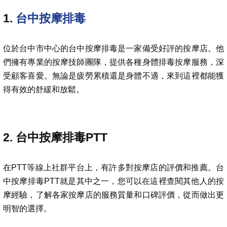
1.
台中按摩排毒
位於台中市中心的台中按摩排毒是一家備受好評的按摩店。他
們擁有專業的按摩技師團隊，提供各種身體排毒按摩服務，深
受顧客喜愛。無論是疲勞累積還是身體不適，來到這裡都能獲
得有效的舒緩和放鬆。
2. 台中按摩排毒PTT
在PTT等線上社群平台上，有許多對按摩店的評價和推薦。台
中按摩排毒PTT就是其中之一，您可以在這裡查閱其他人的按
摩經驗，了解各家按摩店的服務質量和口碑評價，從而做出更
明智的選擇。