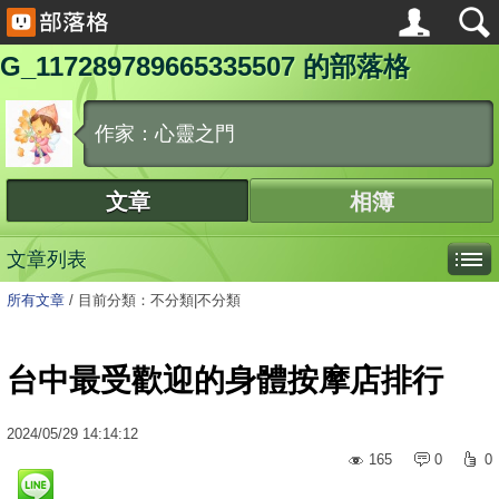
G_117289789665335507 的部落格
作家：心靈之門
文章
相簿
文章列表
所有文章
/
目前分類：不分類|不分類
台中最受歡迎的身體按摩店排行
2024
/
05
/
29
14:14:12
165
0
0