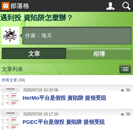
遇到投 資陷阱怎麼辦？
作家：海天
文章
相簿
文章列表
所有文章
(34)
2025
/
07
/
19
10:33:06
39
HerMo平台是假投 資陷阱 提領受阻
2025
/
07
/
19
10:17:16
38
PGEC平台是假投 資陷阱 提領受阻