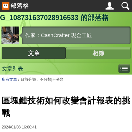
G_108731637028916533 的部落格
作家：CashCrafter 現金工匠
文章
相簿
文章列表
所有文章
/
目前分類：不分類|不分類
區塊鏈技術如何改變會計報表的挑
戰
2024
/
01
/
08
16:06:41