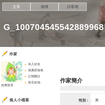
文章
相簿
訪客簿
G_1007045455428899
作家
加入好友
推薦部落格
訂閱關注
作家簡介
留言給他
按摩悠享
個人小檔案
性別：
男