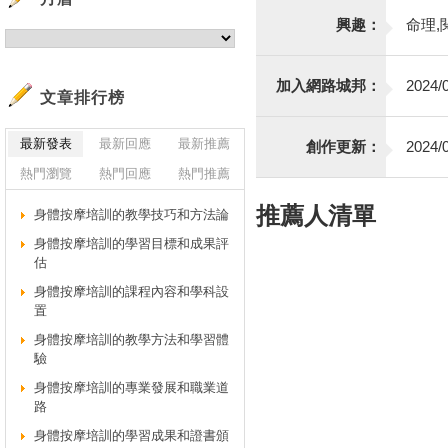
興趣：
命理,
加入網路城邦：
2024/0
文章排行榜
最新發表
最新回應
最新推薦
創作更新：
2024/0
熱門瀏覽
熱門回應
熱門推薦
推薦人清單
身體按摩培訓的教學技巧和方法論
身體按摩培訓的學習目標和成果評
估
身體按摩培訓的課程內容和學科設
置
身體按摩培訓的教學方法和學習體
驗
身體按摩培訓的專業發展和職業道
路
身體按摩培訓的學習成果和證書頒