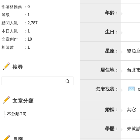
部落格推薦
：
0
年齡：
等級
：
1
點閱人氣
：
2,787
本日人氣
：
1
生日：
文章創作
：
10
相簿數
：
1
星座：
雙魚
搜尋
居住地：
台北
怎麼找我：
文章分類
婚姻：
其它
不分類(10)
學歷：
未就
月曆