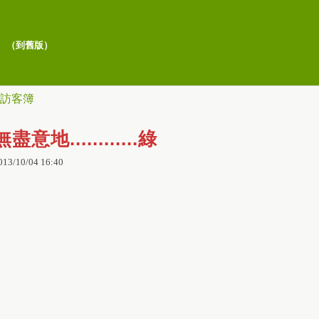
（
到舊版
）
訪客簿
無盡意地............綠
013
/
10
/
04
16
:
40