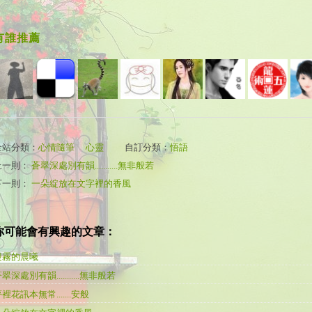
有誰推薦
全站分類：
心情隨筆
｜
心靈
自訂分類：
悟語
上一則：
蒼翠深處別有韻...........無非般若
下一則：
一朵綻放在文字裡的香風
你可能會有興趣的文章：
迎霧的晨曦
翠深處別有韻...........無非般若
裡花訊本無常.......安般