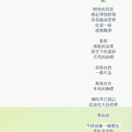
輕快的寫意
撩起彈指輕飛
浪花織成雲煙
化成一線
虛無飄渺
看那
海藍的追逐
星空下的遺跡
月亮的故鄉
花很自然
一塵不染
風很自在
本有的胸襟
佛陀早已授記
綻放在大自然裡
香如故
平靜就像一種覺知
柔軟是面對