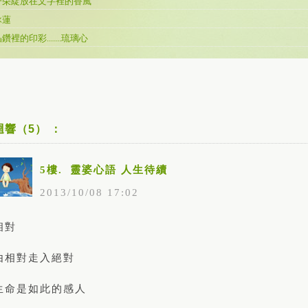
一朵綻放在文字裡的香風
詠蓮
鑽裡的印彩.......琉璃心
迴響（5） ：
5樓.
靈婆心語 人生待續
2013
/
10
/
08
17
:
02
相對
由相對走入絕對
生命是如此的感人