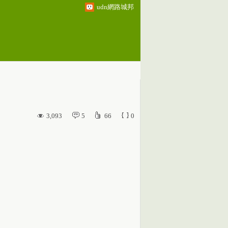
udn網路城邦
3,093
5
66
0