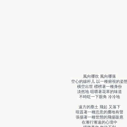
風向哪吹 風向哪落
空心的線杆儿 以一種俯視的姿
橫空出世 標榜著一種身份
淡然地 咀嚼著花草的味道
不時眨一下眼角 冷冷地
遠方的塵土 飛起 又落下
喧囂著一種恣意的擲地有聲
張揚著一種世態的飛揚跋扈
在漸行漸遠的心境中