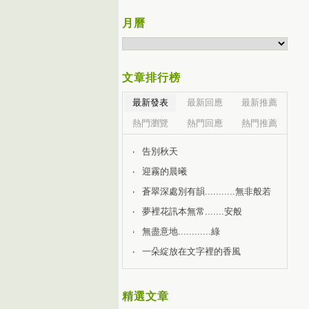
月曆
文章排行榜
最新發表
最新回應
最新推薦
熱門瀏覽
熱門回應
熱門推薦
告別秋天
迎霧的晨曦
蒼翠深處別有韻...........無非般若
夢裡花訊本無常.......安般
無盡意地............綠
一朵綻放在文字裡的香風
精選文章