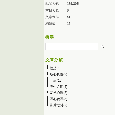
點閱人氣
：
169,305
本日人氣
：
0
文章創作
：
41
相簿數
：
15
搜尋
文章分類
悟語(15)
明心見性(2)
小品(13)
迷悟之間(4)
花邊心聞(2)
禪心說禪(3)
影片欣賞(2)