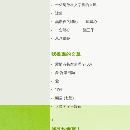
一朵綻放在文字裡的香風
詠蓮
晶鑽裡的印彩.......琉璃心
一念明心...........灑三千
思念佛陀
我推薦的文章
愛情有甚麼道理？(30)
夢‧哲學‧殭屍
愛
守侯
幽居 (七絶)
メロディー旋律
>
部落格推薦人