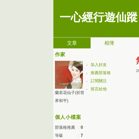
一心經行遊仙蹤
文章
相簿
作家
加入好友
2
推薦部落格
訂閱關注
留言給他
蘭若花仙子(祈世
界和平)
個人小檔案
部落格推薦
：
0
等級
：
7