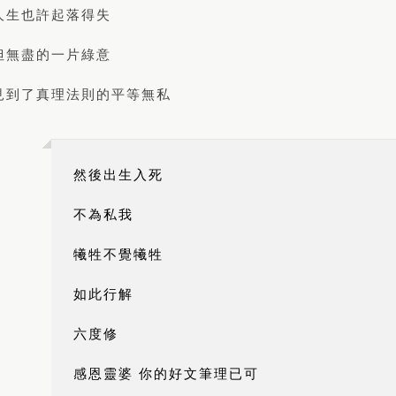
人生也許起落得失
但無盡的一片綠意
見到了真理法則的平等無私
然後出生入死
不為私我
犧牲不覺犧牲
如此行解
六度修
感恩靈婆 你的好文筆理已可