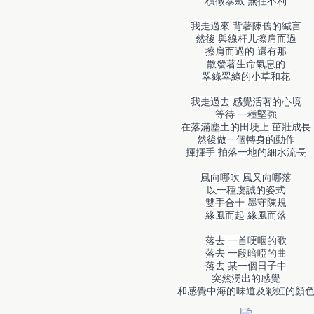
橫徵暴斂 無往不利
我走過來 背著陳舊的緘言
然後 與線杆儿擦肩而過
擦肩而過的 還有那
散發著生命氣息的
翠綠翠綠的小草和花
我走過去 感覺活著的心境
等待 一種堅強
在落滿塵土的田埂上 茁壯成長
然後做一個轉身的動作
揮揮手 拍落一地的細水流長
風向哪吹 風又向哪落
以一種虔誠的姿式
雙手合十 墨守陳規
緣風而起 緣風而落
落去 一首哽咽的歌
落去 一段暗啞的曲
落去 某一個日子中
突然湧出的感覺
和感覺中海的味道及彩虹的顏