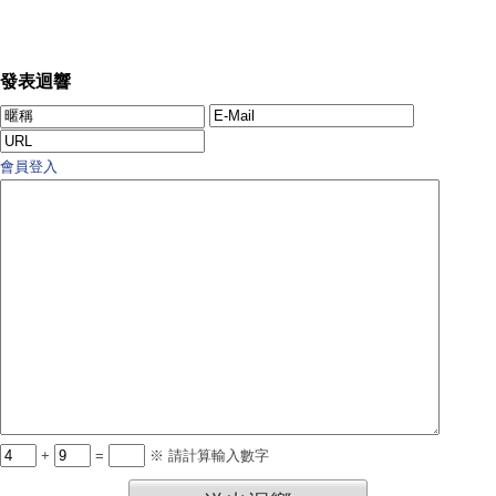
發表迴響
會員登入
+
=
※ 請計算輸入數字