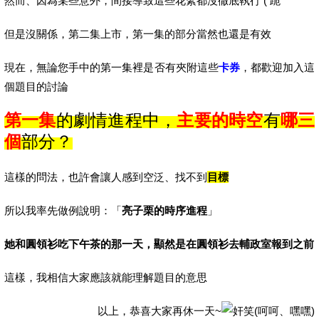
然而、因為某些意外，間接導致這些花絮都沒徹底執行 ( 跪
但是沒關係，第二集上市，第一集的部分當然也還是有效
現在，無論您手中的第一集裡是否有夾附這些
卡券
，都歡迎加入這
個題目的討論
第一集
的劇情進
程中，
主要的時空
有
哪三
個
部分？
這樣的問法，也許會讓人感到空泛、找不到
目標
所以我率先做例說明：「
亮子栗的時序進程
」
她和圓領衫吃下午茶的那一天，顯然是在圓領衫去輔政室報到之前
這樣，我相信大家應該就能理解題目的意思
以上，恭喜大家再休一天~