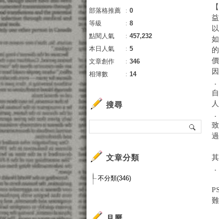
部落格推薦
：
0
等級
：
8
點閱人氣
：
457,232
本日人氣
：
5
文章創作
：
346
相簿數
：
14
人
搜尋
文章分類
不分類(346)
月曆