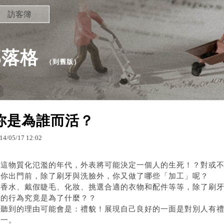
訪客簿
的部落格
（
到舊版
）
你是為誰而活？
14
/
05
/
17
12
:
02
在這物質化氾濫的年代，外表將可能決定一個人的生死！？對或
當你出門前，除了刷牙與洗臉外，你又做了哪些「加工」呢？
噴香水、戴假睫毛、化妝、挑選合適的衣物和配件等等，除了刷
他的行為究竟是為了什麼？？
常聽到的理由可能會是：禮貌！展現自己良好的一面是對別人有
之一。