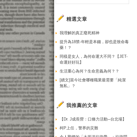
精選文章
我理解的真正廢死精神
提升為18禁-年輕是本錢，卻也是致命毒
藥！？
同樣是女人，為何命運大不同？【JET-
命運好好玩】
生活重心為何？生命意義為何？？
[續文]當今社會哪種職業最需要「純潔
無私」？
我推薦的文章
【Dr. J成長營：口條力活動─台北場】
柯P上任，警界的災難
令人戰慄的「太平洋垃圾帶」：垃圾問