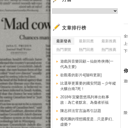
文章排行榜
全
最新發表
最新回應
最新推薦
上
熱門瀏覽
熱門回應
熱門推薦
下
遊戲與音樂回顧～仙劍奇俠傳(一
代為主要)
欲觀看的影片4[隨時更新]
遊
比選舉更重要的國安問題～少年縱
火釀台南7死！
2018年宜蘭普悠瑪列車出軌事
故：為亡者默哀、為傷者祈福
陳志祥法官言論再引話題
限
廢死團的理想國度是...只是夢幻、
虛榮？