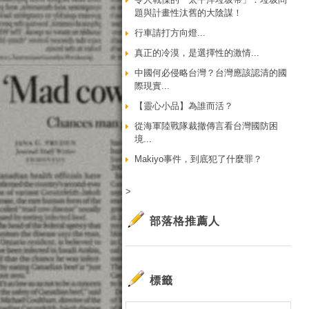
題與計畫性汰舊的大陰謀！
行車請打方向燈...
真正的冷漠，是選擇性的激情...
中國何必侵略台灣？台灣應該認清的國
際現實...
【靈心小品】為誰而活？
從海軍陸戰隊裁撤傳言看台灣國防困
境...
Makiyo事件，到底犯了什麼罪？
>
部落格推薦人
標籤