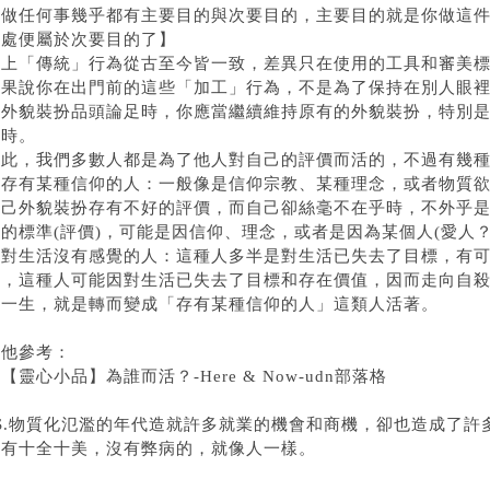
【做任何事幾乎都有主要目的與次要目的，主要目的就是你做這
益處便屬於次要目的了】
以上「傳統」行為從古至今皆一致，差異只在使用的工具和審美
如果說你在出門前的這些「加工」行為，不是為了保持在別人眼
的外貌裝扮品頭論足時，你應當繼續維持原有的外貌裝扮，特別是
價時。
因此，我們多數人都是為了他人對自己的評價而活的，不過有幾種
．存有某種信仰的人：一般像是信仰宗教、某種理念，或者物質
自己外貌裝扮存有不好的評價，而自己卻絲毫不在乎時，不外乎是
的標準(評價)，可能是因信仰、理念，或者是因為某個人(愛人？
．對生活沒有感覺的人：這種人多半是對生活已失去了目標，有
致，這種人可能因對生活已失去了目標和存在價值，因而走向自
過一生，就是轉而變成「存有某種信仰的人」這類人活著。
其他參考：
．
【靈心小品】為誰而活？-Here & Now-udn部落格
PS.物質化氾濫的年代造就許多就業的機會和商機，卻也造成了
難有十全十美，沒有弊病的，就像人一樣。