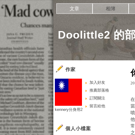
文章
相簿
Doolittle2 
作家
加入好友
20
推薦部落格
訂閱關注
留言給他
kennery分身用2
個人小檔案