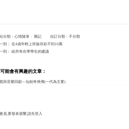
站分類：
心情隨筆
｜
雜記
自訂分類：
不分類
一則：
近4成年輕上班族存款不到10萬
一則：
給所有在學學生的建議
你可能會有興趣的文章：
戲與音樂回顧～仙劍奇俠傳(一代為主要)
會員,要發表迴響,請先登入