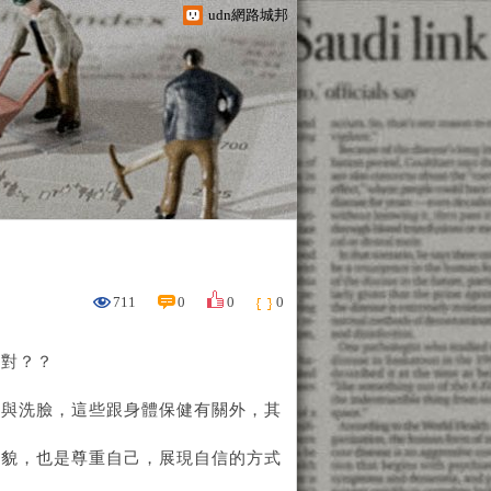
udn網路城邦
711
0
0
0
不對？？
牙與洗臉，這些跟身體保健有關外，其
禮貌，也是尊重自己，展現自信的方式