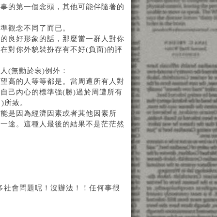
件事的第一個念頭，其他可能伴隨著的
標準觀念不同了而已。
裡的良好形象的話，那麼當一群人對你
在對你外貌裝扮存有不好(負面)的評
人(無動於衷)例外：
欲望高的人等等都是。當周遭所有人對
自己內心的標準強(勝)過於周遭所有
)所致。
可能是因為經濟因素或者其他因素所
殺一途。這種人最後的結果不是茫茫然
許多社會問題呢！沒辦法！！任何事很